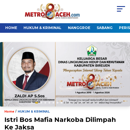
HOME
HUKUM & KRIMINAL
NANGGROE
SABANG
PERI
/
Home
HUKUM & KRIMINAL
Istri Bos Mafia Narkoba Dilimpah
Ke Jaksa