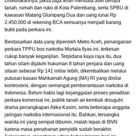
Disebutkannya, jaksa juga telah mendata aset berupa
tanah, rumah dan ruko di Kota Palembang, serta SPBU di
kawasan Matang Glumpang Dua dan uang tunai Rp
2.450.000 di rekening BCA semuanya menjadi barang
bukti pada perkara ini.
Berdasarkan data yang diperoleh Metro Aceh, penanganan
perkara TPPU bos narkoba Murtala Ilyas ini, terkesan
cukup banyak keganjilan. Terpidana kaya raya itu, dua
tahun silam dijatuhi hukuman 8 tahun penjara dan uang
sitaan sebesar Rp 141 miliar lebih, dikembalikan melalui
putusan kasasi Mahkamah Agung (MA) RI yang dinilai
kontroversi, dengan semangat pemberantasan narkoba di
Indonesia. Belum habis lagi kejanggalan proses peradilan
perkara komersial ini, publik tanah air kembali disuguhi
drama penangkapan Atika Kasim, serta beberapa anggota
jaringan narkoba internasional itu. Bahkan, tersangka
wanita ini yang sempat diburon, malah lepas di BNN
karena masa penahanan penyidik sudah berakhir.