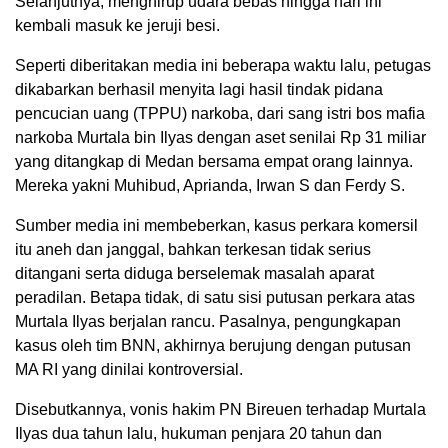
Selanjutnya, menghirup udara bebas hingga hari ini
kembali masuk ke jeruji besi.
Seperti diberitakan media ini beberapa waktu lalu, petugas
dikabarkan berhasil menyita lagi hasil tindak pidana
pencucian uang (TPPU) narkoba, dari sang istri bos mafia
narkoba Murtala bin Ilyas dengan aset senilai Rp 31 miliar
yang ditangkap di Medan bersama empat orang lainnya.
Mereka yakni Muhibud, Aprianda, Irwan S dan Ferdy S.
Sumber media ini membeberkan, kasus perkara komersil
itu aneh dan janggal, bahkan terkesan tidak serius
ditangani serta diduga berselemak masalah aparat
peradilan. Betapa tidak, di satu sisi putusan perkara atas
Murtala Ilyas berjalan rancu. Pasalnya, pengungkapan
kasus oleh tim BNN, akhirnya berujung dengan putusan
MA RI yang dinilai kontroversial.
Disebutkannya, vonis hakim PN Bireuen terhadap Murtala
Ilyas dua tahun lalu, hukuman penjara 20 tahun dan