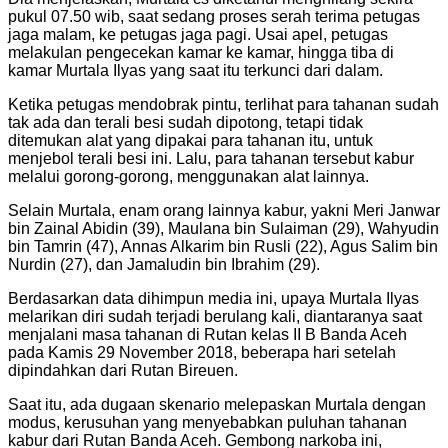
pukul 07.50 wib, saat sedang proses serah terima petugas
jaga malam, ke petugas jaga pagi. Usai apel, petugas
melakulan pengecekan kamar ke kamar, hingga tiba di
kamar Murtala Ilyas yang saat itu terkunci dari dalam.
Ketika petugas mendobrak pintu, terlihat para tahanan sudah
tak ada dan terali besi sudah dipotong, tetapi tidak
ditemukan alat yang dipakai para tahanan itu, untuk
menjebol terali besi ini. Lalu, para tahanan tersebut kabur
melalui gorong-gorong, menggunakan alat lainnya.
Selain Murtala, enam orang lainnya kabur, yakni Meri Janwar
bin Zainal Abidin (39), Maulana bin Sulaiman (29), Wahyudin
bin Tamrin (47), Annas Alkarim bin Rusli (22), Agus Salim bin
Nurdin (27), dan Jamaludin bin Ibrahim (29).
Berdasarkan data dihimpun media ini, upaya Murtala Ilyas
melarikan diri sudah terjadi berulang kali, diantaranya saat
menjalani masa tahanan di Rutan kelas II B Banda Aceh
pada Kamis 29 November 2018, beberapa hari setelah
dipindahkan dari Rutan Bireuen.
Saat itu, ada dugaan skenario melepaskan Murtala dengan
modus, kerusuhan yang menyebabkan puluhan tahanan
kabur dari Rutan Banda Aceh. Gembong narkoba ini,