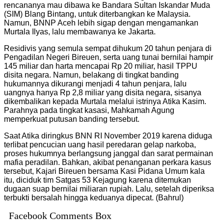
rencananya mau dibawa ke Bandara Sultan Iskandar Muda
(SIM) Blang Bintang, untuk diterbangkan ke Malaysia.
Namun, BNNP Aceh lebih sigap dengan mengamankan
Murtala Ilyas, lalu membawanya ke Jakarta.
Residivis yang semula sempat dihukum 20 tahun penjara di
Pengadilan Negeri Bireuen, serta uang tunai bernilai hampir
145 miliar dan harta mencapai Rp 20 miliar, hasil TPPU
disita negara. Namun, belakang di tingkat banding
hukumannya dikurangi menjadi 4 tahun penjara, lalu
uangnya hanya Rp 2,8 miliar yang disita negara, sisanya
dikembalikan kepada Murtala melalui istrinya Atika Kasim.
Parahnya pada tingkat kasasi, Mahkamah Agung
memperkuat putusan banding tersebut.
Saat Atika diringkus BNN RI November 2019 karena diduga
terlibat pencucian uang hasil peredaran gelap narkoba,
proses hukumnya berlangsung janggal dan sarat permainan
mafia peradilan. Bahkan, akibat penanganan perkara kasus
tersebut, Kajari Bireuen bersama Kasi Pidana Umum kala
itu, diciduk tim Satgas 53 Kejagung karena ditemukan
dugaan suap bernilai miliaran rupiah. Lalu, setelah diperiksa
terbukti bersalah hingga keduanya dipecat. (Bahrul)
Facebook Comments Box