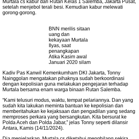
Murtala cs kabur dari Rutan Kelas 1 Salemba, Jakarta Pusat,
setelah menjebol terali besi. Kemudian kabur melewati
gorong-gorong.
BNN merilis sitaan
uang dan
kekayaan Murtala
Ilyas, saat
penangkapan
Atika Kasim awal
Januari 2020 silam
Kadiv Pas Kanwil Kemenkumham DKI Jakarta, Tonny
Nainggolan mengatakan pihaknya sudah berkoordinasi
dengan kepolisian guna melakukan pengejaran terhadap
Murtala bersama enam warga binaan Rutan Salemba.
“Kami telusuri modus, waktu, tempat pelariannya. Dan yang
sudah kita lakukan meminta bantuan ke kepolisian dan
memberitahukan ke kejaksaan dan pengadilan yang sedang
memproses perkara yang bersangkutan. Kita bersurat ke
Polda Aceh dan Polda Jabar,” jelas Tonny seperti dilansir
Antara, Kamis (14/11/2024).
Dia menjelaskan, Murtala cs diketahui menghilang sekira