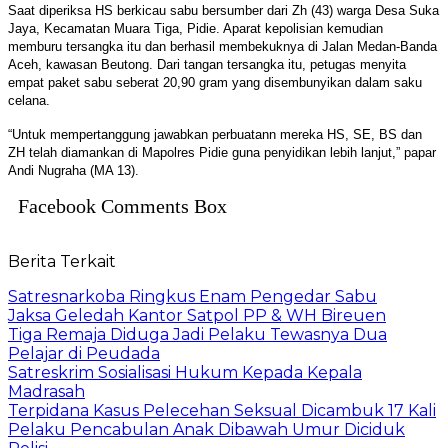
Saat diperiksa HS berkicau sabu bersumber dari Zh (43) warga Desa Suka
Jaya, Kecamatan Muara Tiga, Pidie. Aparat kepolisian kemudian
memburu tersangka itu dan berhasil membekuknya di Jalan Medan-Banda
Aceh, kawasan Beutong. Dari tangan tersangka itu, petugas menyita
empat paket sabu seberat 20,90 gram yang disembunyikan dalam saku
celana.
“Untuk mempertanggung jawabkan perbuatann mereka HS, SE, BS dan
ZH telah diamankan di Mapolres Pidie guna penyidikan lebih lanjut,” papar
Andi Nugraha (MA 13).
Facebook Comments Box
Berita Terkait
Satresnarkoba Ringkus Enam Pengedar Sabu
Jaksa Geledah Kantor Satpol PP & WH Bireuen
Tiga Remaja Diduga Jadi Pelaku Tewasnya Dua
Pelajar di Peudada
Satreskrim Sosialisasi Hukum Kepada Kepala
Madrasah
Terpidana Kasus Pelecehan Seksual Dicambuk 17 Kali
Pelaku Pencabulan Anak Dibawah Umur Diciduk