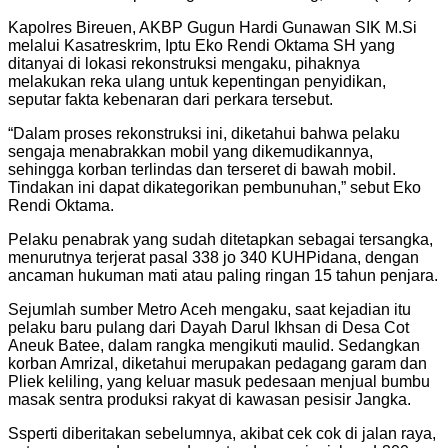
Kapolres Bireuen, AKBP Gugun Hardi Gunawan SIK M.Si
melalui Kasatreskrim, Iptu Eko Rendi Oktama SH yang
ditanyai di lokasi rekonstruksi mengaku, pihaknya
melakukan reka ulang untuk kepentingan penyidikan,
seputar fakta kebenaran dari perkara tersebut.
“Dalam proses rekonstruksi ini, diketahui bahwa pelaku
sengaja menabrakkan mobil yang dikemudikannya,
sehingga korban terlindas dan terseret di bawah mobil.
Tindakan ini dapat dikategorikan pembunuhan,” sebut Eko
Rendi Oktama.
Pelaku penabrak yang sudah ditetapkan sebagai tersangka,
menurutnya terjerat pasal 338 jo 340 KUHPidana, dengan
ancaman hukuman mati atau paling ringan 15 tahun penjara.
Sejumlah sumber Metro Aceh mengaku, saat kejadian itu
pelaku baru pulang dari Dayah Darul Ikhsan di Desa Cot
Aneuk Batee, dalam rangka mengikuti maulid. Sedangkan
korban Amrizal, diketahui merupakan pedagang garam dan
Pliek keliling, yang keluar masuk pedesaan menjual bumbu
masak sentra produksi rakyat di kawasan pesisir Jangka.
Ssperti diberitakan sebelumnya, akibat cek cok di jalan raya,