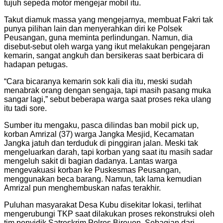
tujuh sepeda motor mengejar mobil itu.
Takut diamuk massa yang mengejarnya, membuat Fakri tak
punya pilihan lain dan menyerahkan diri ke Polsek
Peusangan, guna meminta perlindungan. Namun, dia
disebut-sebut oleh warga yang ikut melakukan pengejaran
kemarin, sangat angkuh dan bersikeras saat berbicara di
hadapan petugas.
“Cara bicaranya kemarin sok kali dia itu, meski sudah
menabrak orang dengan sengaja, tapi masih pasang muka
sangar lagi,” sebut beberapa warga saat proses reka ulang
itu tadi sore.
Sumber itu mengaku, pasca dilindas ban mobil pick up,
korban Amrizal (37) warga Jangka Mesjid, Kecamatan
Jangka jatuh dan terduduk di pinggiran jalan. Meski tak
mengeluarkan darah, tapi korban yang saat itu masih sadar
mengeluh sakit di bagian dadanya. Lantas warga
mengevakuasi korban ke Puskesmas Peusangan,
menggunakan beca barang. Namun, tak lama kemudian
Amrizal pun menghembuskan nafas terakhir.
Puluhan masyarakat Desa Kubu disekitar lokasi, terlihat
mengerubungi TKP saat dilakukan proses rekonstruksi oleh
tim penyidik Satreskrim Polres Bireuen. Sebagian dari