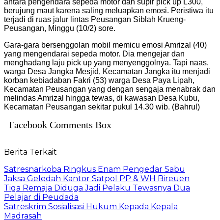
antara pengendara sepeda motor dan supir pick up L300,
berujung maut karena saling meluapkan emosi. Peristiwa itu
terjadi di ruas jalur lintas Peusangan Siblah Krueng-
Peusangan, Minggu (10/2) sore.
Gara-gara bersenggolan mobil memicu emosi Amrizal (40)
yang mengendarai sepeda motor. Dia mengejar dan
menghadang laju pick up yang menyenggolnya. Tapi naas,
warga Desa Jangka Mesjid, Kecamatan Jangka itu menjadi
korban kebiadaban Fakri (53) warga Desa Paya Lipah,
Kecamatan Peusangan yang dengan sengaja menabrak dan
melindas Amrizal hingga tewas, di kawasan Desa Kubu,
Kecamatan Peusangan sekitar pukul 14.30 wib. (Bahrul)
Facebook Comments Box
Berita Terkait
Satresnarkoba Ringkus Enam Pengedar Sabu
Jaksa Geledah Kantor Satpol PP & WH Bireuen
Tiga Remaja Diduga Jadi Pelaku Tewasnya Dua
Pelajar di Peudada
Satreskrim Sosialisasi Hukum Kepada Kepala
Madrasah