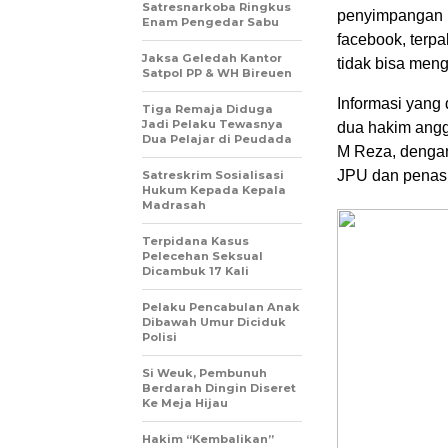
Satresnarkoba Ringkus
penyimpangan B
Enam Pengedar Sabu
facebook, terp
Jaksa Geledah Kantor
tidak bisa meng
Satpol PP & WH Bireuen
Informasi yang 
Tiga Remaja Diduga
Jadi Pelaku Tewasnya
dua hakim angg
Dua Pelajar di Peudada
M Reza, dengan
JPU dan penasi
Satreskrim Sosialisasi
Hukum Kepada Kepala
Madrasah
Terpidana Kasus
Pelecehan Seksual
Dicambuk 17 Kali
Pelaku Pencabulan Anak
Dibawah Umur Diciduk
Polisi
Si Weuk, Pembunuh
Berdarah Dingin Diseret
Ke Meja Hijau
Hakim “Kembalikan”