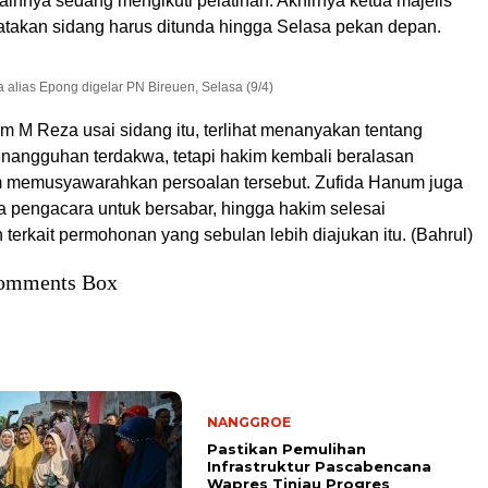
 lainnya sedang mengikuti pelatihan. Akhirnya ketua majelis
atakan sidang harus ditunda hingga Selasa pekan depan.
alias Epong digelar PN Bireuen, Selasa (9/4)
m M Reza usai sidang itu, terlihat menanyakan tentang
angguhan terdakwa, tetapi hakim kembali beralasan
 memusyawarahkan persoalan tersebut. Zufida Hanum juga
 pengacara untuk bersabar, hingga hakim selesai
erkait permohonan yang sebulan lebih diajukan itu. (Bahrul)
omments Box
NANGGROE
Pastikan Pemulihan
Infrastruktur Pascabencana
Wapres Tinjau Progres