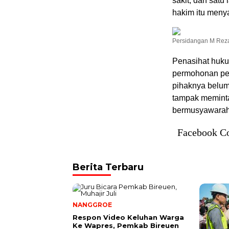
sakit, dan satu
hakim itu meny
Persidangan M Reza 
Penasihat huku
permohonan pen
pihaknya belum
tampak meminta
bermusyawarah t
Facebook C
Berita Terbaru
NANGGROE
Respon Video Keluhan Warga
Ke Wapres, Pemkab Bireuen