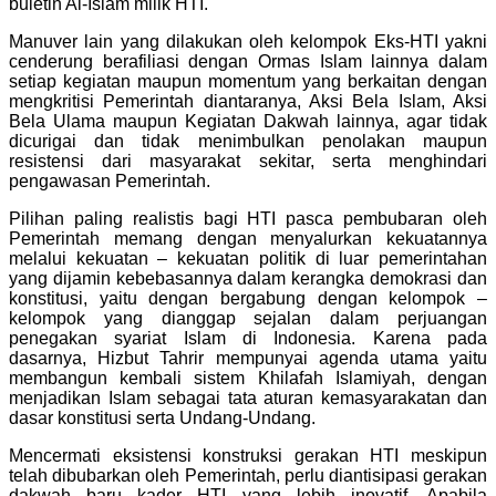
buletin Al-Islam milik HTI.
Manuver lain yang dilakukan oleh kelompok Eks-HTI yakni
cenderung berafiliasi dengan Ormas Islam lainnya dalam
setiap kegiatan maupun momentum yang berkaitan dengan
mengkritisi Pemerintah diantaranya, Aksi Bela Islam, Aksi
Bela Ulama maupun Kegiatan Dakwah lainnya, agar tidak
dicurigai dan tidak menimbulkan penolakan maupun
resistensi dari masyarakat sekitar, serta menghindari
pengawasan Pemerintah.
Pilihan paling realistis bagi HTI pasca pembubaran oleh
Pemerintah memang dengan menyalurkan kekuatannya
melalui kekuatan – kekuatan politik di luar pemerintahan
yang dijamin kebebasannya dalam kerangka demokrasi dan
konstitusi, yaitu dengan bergabung dengan kelompok –
kelompok yang dianggap sejalan dalam perjuangan
penegakan syariat Islam di Indonesia. Karena pada
dasarnya, Hizbut Tahrir mempunyai agenda utama yaitu
membangun kembali sistem Khilafah Islamiyah, dengan
menjadikan Islam sebagai tata aturan kemasyarakatan dan
dasar konstitusi serta Undang-Undang.
Mencermati eksistensi konstruksi gerakan HTI meskipun
telah dibubarkan oleh Pemerintah, perlu diantisipasi gerakan
dakwah baru kader HTI yang lebih inovatif. Apabila