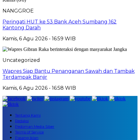
NANGGROE
Peringati HUT ke 53 Bank Aceh Sumbang 162
Kantong Darah
Kamis, 6 Agu 2026 - 16:59 WIB
Uncategorized
Wapres Siap Bantu Penanganan Sawah dan Tambak
Terdampak Banjir
Kamis, 6 Agu 2026 - 16:58 WIB
Tentang Kami
Redaksi
Pedoman Media Siber
Terms of Service
Pasang Iklan