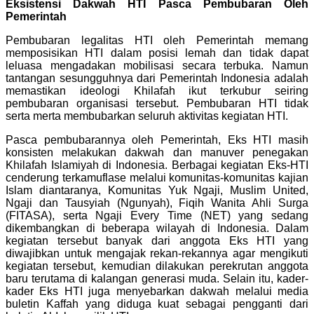
Eksistensi Dakwah HTI Pasca Pembubaran Oleh
Pemerintah
Pembubaran legalitas HTI oleh Pemerintah memang
memposisikan HTI dalam posisi lemah dan tidak dapat
leluasa mengadakan mobilisasi secara terbuka. Namun
tantangan sesungguhnya dari Pemerintah Indonesia adalah
memastikan ideologi Khilafah ikut terkubur seiring
pembubaran organisasi tersebut. Pembubaran HTI tidak
serta merta membubarkan seluruh aktivitas kegiatan HTI.
Pasca pembubarannya oleh Pemerintah, Eks HTI masih
konsisten melakukan dakwah dan manuver penegakan
Khilafah Islamiyah di Indonesia. Berbagai kegiatan Eks-HTI
cenderung terkamuflase melalui komunitas-komunitas kajian
Islam diantaranya, Komunitas Yuk Ngaji, Muslim United,
Ngaji dan Tausyiah (Ngunyah), Fiqih Wanita Ahli Surga
(FITASA), serta Ngaji Every Time (NET) yang sedang
dikembangkan di beberapa wilayah di Indonesia. Dalam
kegiatan tersebut banyak dari anggota Eks HTI yang
diwajibkan untuk mengajak rekan-rekannya agar mengikuti
kegiatan tersebut, kemudian dilakukan perekrutan anggota
baru terutama di kalangan generasi muda. Selain itu, kader-
kader Eks HTI juga menyebarkan dakwah melalui media
buletin Kaffah yang diduga kuat sebagai pengganti dari