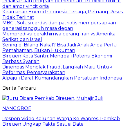
Pelaksanaan program pemerintah : ex nihilo nihil fit
dan amor vincit onia
Keamanan Energi Indonesia Terjaga, Peluang Resesi
Tidak Terlihat
MBG : Solusi cerdas dan patriotis mempersiapkan
generasi tangguh masa depan
Memprediksi berakhirnya perang Iran vs Amerika
Serikat dan Israel
Sering di Bilang Nakal? Bisa Jadi Anak Anda Perlu
Pemahaman, Bukan Hukuman
Bireuen Kota Santri: Menggali Potensi Ekonomi
Berbasis Syariah
Dirjenpas Menolak Fraud, Langkah Maju Untuk
Reformasi Pemasyarakatan
Alpajuli Darat Kumandangkan Persatuan Indonesia
Berita Terbaru
NANGGROE
Respon Video Keluhan Warga Ke Wapres, Pemkab
Bireuen Ungkap Fakta Sesuai Data