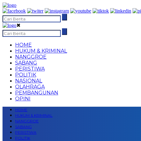
✖
HOME
HUKUM & KRIMINAL
NANGGROE
SABANG
PERISTIWA
POLITIK
NASIONAL
OLAHRAGA
PEMBANGUNAN
OPINI
HOME
HUKUM & KRIMINAL
NANGGROE
SABANG
PERISTIWA
POLITIK