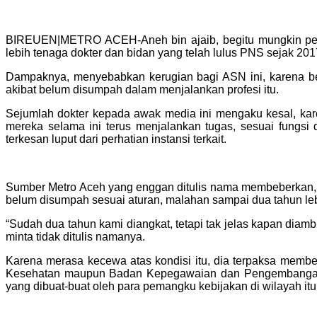
BIREUEN|METRO ACEH-Aneh bin ajaib, begitu mungkin perum
lebih tenaga dokter dan bidan yang telah lulus PNS sejak 20
Dampaknya, menyebabkan kerugian bagi ASN ini, karena be
akibat belum disumpah dalam menjalankan profesi itu.
Sejumlah dokter kepada awak media ini mengaku kesal, kar
mereka selama ini terus menjalankan tugas, sesuai fungsi
terkesan luput dari perhatian instansi terkait.
Sumber Metro Aceh yang enggan ditulis nama membeberkan, r
belum disumpah sesuai aturan, malahan sampai dua tahun leb
“Sudah dua tahun kami diangkat, tetapi tak jelas kapan dia
minta tidak ditulis namanya.
Karena merasa kecewa atas kondisi itu, dia terpaksa membe
Kesehatan maupun Badan Kepegawaian dan Pengembangan S
yang dibuat-buat oleh para pemangku kebijakan di wilayah itu