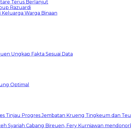
are Terus Berlanjut
abup Razuardi
gi Keluarga Warga Binaan
uen Ungkap Fakta Sesuai Data
ung Optimal
res Tinjau Progres Jembatan Krueng Tingkeum dan Te