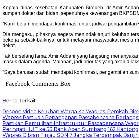
Kepala dinas kesehatan Kabupaten Bireuen, dr Amir Addani
sumpah dokter dan bidan, sepenuhnya kewenangan BKPSD
“Kami belum mendapat konfirmasi untuk jadwal pengambilan s
Dia mengaku, pihaknya segera menindaklanjuti keluhan ter
bekerja sebaik-baiknya, untuk melayani masyarakat meski ma
dekat.
Tak berselang lama, Amir Addani yang langsung menanyaka
masuk dalam agenda. Malahan, jadi prioritas yang akan dilaks
“Saya barusan sudah mendapat konfirmasi, pengambilan sumpah
Facebook Comments Box
Berita Terkait
Respon Video Keluhan Warga Ke Wapres, Pemkab Bire
Wapres Pastikan Penanganan Pascabencana Berlangs
Pastikan Pemulihan Infrastruktur Pascabencana Wap
Peringati HUT ke 53 Bank Aceh Sumbang 162 Kantong
Wapres Gibran Tinjau SDN 7 Jangka Terdampak Banjir Si