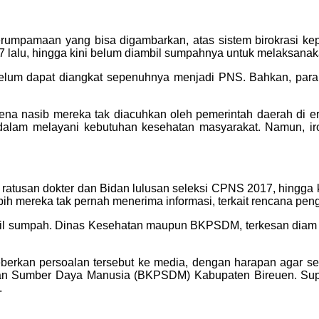
pamaan yang bisa digambarkan, atas sistem birokrasi kepe
17 lalu, hingga kini belum diambil sumpahnya untuk melaksana
lum dapat diangkat sepenuhnya menjadi PNS. Bahkan, para d
ena nasib mereka tak diacuhkan oleh pemerintah daerah di e
 dalam melayani kebutuhan kesehatan masyarakat. Namun, ir
atusan dokter dan Bidan lulusan seleksi CPNS 2017, hingga ki
ih mereka tak pernah menerima informasi, terkait rencana pen
mbil sumpah. Dinas Kesehatan maupun BKPSDM, terkesan diam s
berkan persoalan tersebut ke media, dengan harapan agar seg
umber Daya Manusia (BKPSDM) Kabupaten Bireuen. Supaya m
.