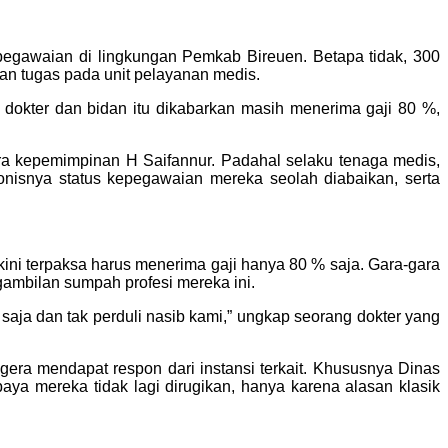
gawaian di lingkungan Pemkab Bireuen. Betapa tidak, 300
kan tugas pada unit pelayanan medis.
okter dan bidan itu dikabarkan masih menerima gaji 80 %,
ra kepemimpinan H Saifannur. Padahal selaku tenaga medis,
onisnya status kepegawaian mereka seolah diabaikan, serta
ni terpaksa harus menerima gaji hanya 80 % saja. Gara-gara
gambilan sumpah profesi mereka ini.
aja dan tak perduli nasib kami,” ungkap seorang dokter yang
era mendapat respon dari instansi terkait. Khususnya Dinas
ereka tidak lagi dirugikan, hanya karena alasan klasik