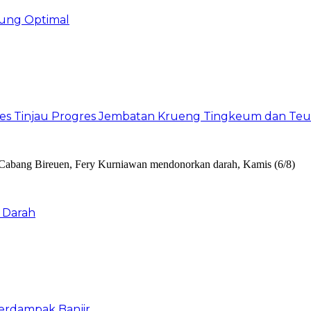
ung Optimal
res Tinjau Progres Jembatan Krueng Tingkeum dan Te
 Darah
erdampak Banjir