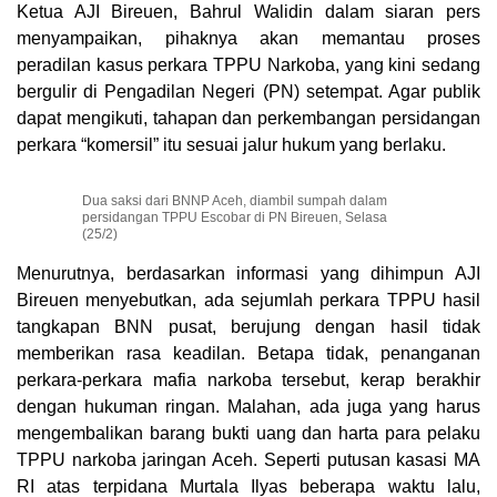
Ketua AJI Bireuen, Bahrul Walidin dalam siaran pers
menyampaikan, pihaknya akan memantau proses
peradilan kasus perkara TPPU Narkoba, yang kini sedang
bergulir di Pengadilan Negeri (PN) setempat. Agar publik
dapat mengikuti, tahapan dan perkembangan persidangan
perkara “komersil” itu sesuai jalur hukum yang berlaku.
Dua saksi dari BNNP Aceh, diambil sumpah dalam
persidangan TPPU Escobar di PN Bireuen, Selasa
(25/2)
Menurutnya, berdasarkan informasi yang dihimpun AJI
Bireuen menyebutkan, ada sejumlah perkara TPPU hasil
tangkapan BNN pusat, berujung dengan hasil tidak
memberikan rasa keadilan. Betapa tidak, penanganan
perkara-perkara mafia narkoba tersebut, kerap berakhir
dengan hukuman ringan. Malahan, ada juga yang harus
mengembalikan barang bukti uang dan harta para pelaku
TPPU narkoba jaringan Aceh. Seperti putusan kasasi MA
RI atas terpidana Murtala Ilyas beberapa waktu lalu,