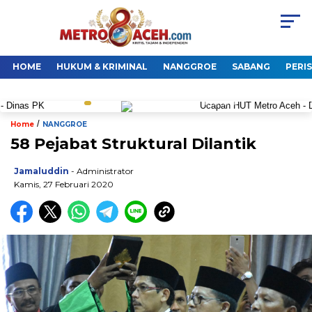
HOME
HUKUM & KRIMINAL
NANGGROE
SABANG
PERI
/
Home
NANGGROE
58 Pejabat Struktural Dilantik
Jamaluddin
- Administrator
Kamis, 27 Februari 2020