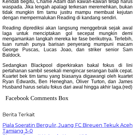
Kendati begitu, Charlie Adam dan kawan-kawan tetap harus
waspada. Jika lengah apalagi terkesan meremehkan, bukan
tidak mungkin tim tamu justru mampu membuat kejutan
dengan mempermalukan Reading di kandang sendiri.
Reading diprediksi akan langsung menggebrak sejak awal
laga untuk menciptakan gol secepat mungkin demi
mengamankan langkah mereka ke fase berikutnya. Terlebih,
tuan rumah punya barisan penyerang mumpuni macam
George Puscas, Lucas Joao, dan striker senior Sam
Baldock.
Sedangkan Blackpool diperkirakan bakal fokus di lini
pertahanan sambil sesekali mengincar serangan balik cepat.
Kuartet bek tim tamu yang biasanya digawangi oleh kuartet
Ryan Edwards, Ben Heneghan, Oliver Turton, dan James
Husband harus selalu fokus dari awal hingga akhir laga.(red)
Facebook Comments Box
Berita Terkait
Piala Soeratin Bergulir, Juang FC Bireuen Tekuk Aceh
Tamiang 3-0