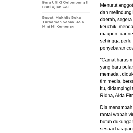
Baru UNIKI Gelombang II
Menurut anggot
Ikuti Ujian CAT
dan melindungi 
Bupati Mukhlis Buka
daerah, segera
Turnamen Sepak Bola
keuchik, mendat
Mini MI Kemenag
maupun luar ne
sehingga perlu
penyebaran cov
“Camat harus m
yang baru pulan
memadai, diduk
tim medis, ber
itu, didampingi
Ridha, Aida Fit
Dia menambahka
rantai wabah v
butuh dukungan
sesuai harapan