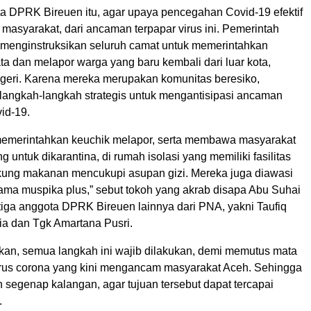
a DPRK Bireuen itu, agar upaya pencegahan Covid-19 efektif
masyarakat, dari ancaman terpapar virus ini. Pemerintah
 menginstruksikan seluruh camat untuk memerintahkan
a dan melapor warga yang baru kembali dari luar kota,
geri. Karena mereka merupakan komunitas beresiko,
 langkah-langkah strategis untuk mengantisipasi ancaman
id-19.
emerintahkan keuchik melapor, serta membawa masyarakat
g untuk dikarantina, di rumah isolasi yang memiliki fasilitas
ung makanan mencukupi asupan gizi. Mereka juga diawasi
sama muspika plus,” sebut tokoh yang akrab disapa Abu Suhai
 tiga anggota DPRK Bireuen lainnya dari PNA, yakni Taufiq
ria dan Tgk Amartana Pusri.
n, semua langkah ini wajib dilakukan, demi memutus mata
irus corona yang kini mengancam masyarakat Aceh. Sehingga
 segenap kalangan, agar tujuan tersebut dapat tercapai
.