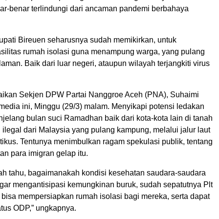
enar-benar terlindungi dari ancaman pandemi berbahaya
 Bupati Bireuen seharusnya sudah memikirkan, untuk
silitas rumah isolasi guna menampung warga, yang pulang
man. Baik dari luar negeri, ataupun wilayah terjangkiti virus
aikan Sekjen DPW Partai Nanggroe Aceh (PNA), Suhaimi
edia ini, Minggu (29/3) malam. Menyikapi potensi ledakan
jelang bulan suci Ramadhan baik dari kota-kota lain di tanah
I ilegal dari Malaysia yang pulang kampung, melalui jalur laut
tikus. Tentunya menimbulkan ragam spekulasi publik, tentang
an para imigran gelap itu.
rnah tahu, bagaimanakah kondisi kesehatan saudara-saudara
 agar mengantisipasi kemungkinan buruk, sudah sepatutnya Plt
 bisa mempersiapkan rumah isolasi bagi mereka, serta dapat
tus ODP,” ungkapnya.