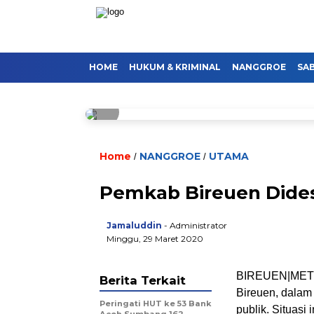
HOME
HUKUM & KRIMINAL
NANGGROE
SA
Home
NANGGROE
UTAMA
/
/
Pemkab Bireuen Dides
Jamaluddin
- Administrator
Minggu, 29 Maret 2020
BIREUEN|METR
Berita Terkait
Bireuen, dalam
Peringati HUT ke 53 Bank
publik. Situasi