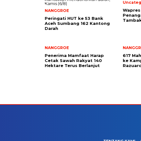
Uncateg
Wapres 
NANGGROE
Penang
Peringati HUT ke 53 Bank
Tambak
Aceh Sumbang 162 Kantong
Darah
NANGGROE
NANGGR
Penerima Mamfaat Harap
617 Mah
Cetak Sawah Rakyat 140
ke Kamp
Hektare Terus Berlanjut
Razuard