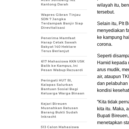
Aceh Sumbang 162
Kantong Darah
wilayah itu, b
tersebut.
Wapres Gibran Tinjau
SDN 7 Jangka
Selain itu, Plt
Terdampak Banjir Siap
Direvitalisasi
menyediakan fa
ke kampung hala
Penerima Mamfaat
Harap Cetak Sawah
corona.
Rakyat 140 Hektare
Terus Berlanjut
Seperti disamp
617 Mahasiswa KKN USK
Hamid kepada m
Balik ke Kampus, Ini
arus mudik, men
Pesan Wabup Razuardi
air, ataupun TK
Peringati HUT RI,
dan pelabuhan 
Kalapas Salurkan
Bantuan Sosial Bagi
kondisi kesehat
Keluarga Warga Binaan
“Kita tidak pe
Kejari Bireuen
Musnahkan Ratusan
kita itu. Maka,
Barang Bukti Sudah
Bupati Bireuen,
Inkracht
menetapkan sta
513 Calon Mahasiswa