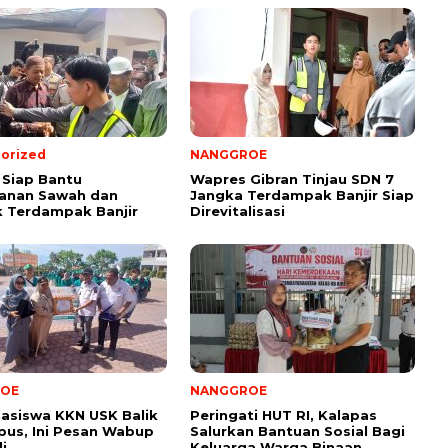
orized
NANGGROE
Siap Bantu
Wapres Gibran Tinjau SDN 7
anan Sawah dan
Jangka Terdampak Banjir Siap
 Terdampak Banjir
Direvitalisasi
OE
NANGGROE
asiswa KKN USK Balik
Peringati HUT RI, Kalapas
us, Ini Pesan Wabup
Salurkan Bantuan Sosial Bagi
i
Keluarga Warga Binaan