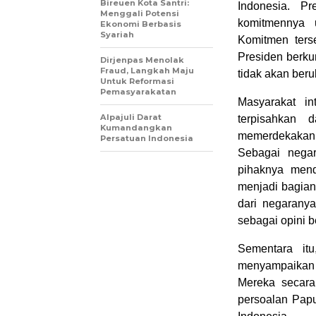
Bireuen Kota Santri:
Indonesia. P
Menggali Potensi
komitmennya 
Ekonomi Berbasis
Syariah
Komitmen ters
Presiden berku
Dirjenpas Menolak
Fraud, Langkah Maju
tidak akan beru
Untuk Reformasi
Pemasyarakatan
Masyarakat i
Alpajuli Darat
terpisahkan 
Kumandangkan
memerdekakan d
Persatuan Indonesia
Sebagai negar
pihaknya mend
menjadi bagian
dari negarany
sebagai opini b
Sementara it
menyampaikan 
Mereka secara
persoalan Pap