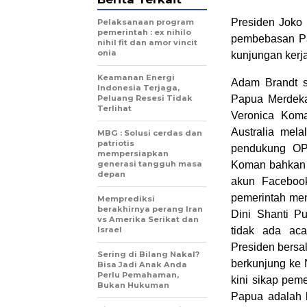
Presiden Joko
Pelaksanaan program
pemerintah : ex nihilo
pembebasan Pap
nihil fit dan amor vincit
onia
kunjungan kerja
Keamanan Energi
Adam Brandt s
Indonesia Terjaga,
Peluang Resesi Tidak
Papua Merdeka.
Terlihat
Veronica Kom
Australia mel
MBG : Solusi cerdas dan
patriotis
pendukung OP
mempersiapkan
generasi tangguh masa
Koman bahkan b
depan
akun Facebook
pemerintah men
Memprediksi
berakhirnya perang Iran
Dini Shanti P
vs Amerika Serikat dan
Israel
tidak ada ac
Presiden bersa
Sering di Bilang Nakal?
berkunjung ke 
Bisa Jadi Anak Anda
Perlu Pemahaman,
kini sikap pem
Bukan Hukuman
Papua adalah b