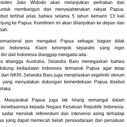
residen Joko Widodo akan melanjutkan perhatian dan
untuk membangun dan menyejahterakan rakyat Papua.
ebut terlihat jelas bahwa selama 5 tahun kemarin 13 kali
njung ke Papua. Komitmen ini akan dilanjutkan ke depan dan
bah.
nternasional pun mengakui Papua sebagai bagian tidak
dari Indonesia. Klaim kelompok separatis yang ingin
iri dari Indonesia dianggap mengada-ada.
a tetangga Australia, Selandia Baru menegaskan bahwa
ukung kedaulatan Indonesia termasuk Papua agar tetap
 dari NKRI, Selandia Baru juga menjelaskan segelintir oknum
a yang menyatakan dukungan kemerdekaan Papua disebut
elaka.
u, Masyarakat Papua juga tak hilang semangat dalam
kesetiaannya kepada Negara Kesatuan Republik Indonesia.
 sadar menolak referendum dan intervensi asing terhadap
ua yang dapat memecah belah persaudaraan dan persatuan