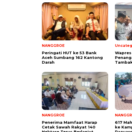
NANGGROE
Uncateg
Peringati HUT ke 53 Bank
Wapres 
Aceh Sumbang 162 Kantong
Penang
Darah
Tambak
NANGGROE
NANGGR
Penerima Mamfaat Harap
617 Mah
Cetak Sawah Rakyat 140
ke Kamp
Hektare Terus Berlanjut
Razuard