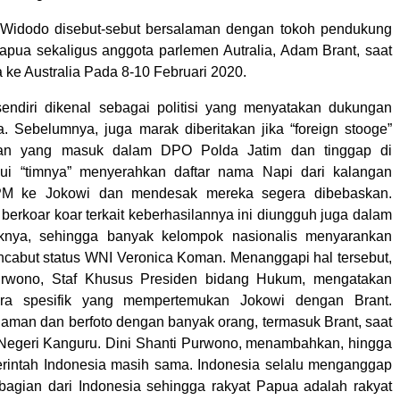
 Widodo disebut-sebut bersalaman dengan tokoh pendukung
ua sekaligus anggota parlemen Autralia, Adam Brant, saat
 ke Australia Pada 8-10 Februari 2020.
endiri dikenal sebagai politisi yang menyatakan dukungan
 Sebelumnya, juga marak diberitakan jika “foreign stooge”
an yang masuk dalam DPO Polda Jatim dan tinggap di
alui “timnya” menyerahkan daftar nama Napi dari kalangan
M ke Jokowi dan mendesak mereka segera dibebaskan.
erkoar koar terkait keberhasilannya ini diungguh juga dalam
nya, sehingga banyak kelompok nasionalis menyarankan
cabut status WNI Veronica Koman. Menanggapi hal tersebut,
urwono, Staf Khusus Presiden bidang Hukum, mengatakan
ara spesifik yang mempertemukan Jokowi dengan Brant.
laman dan berfoto dengan banyak orang, termasuk Brant, saat
Negeri Kanguru. Dini Shanti Purwono, menambahkan, hingga
erintah Indonesia masih sama. Indonesia selalu menganggap
agian dari Indonesia sehingga rakyat Papua adalah rakyat