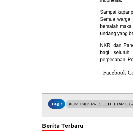
Indonesia.
Sampai kapanpu
Semua warga n
bersalah maka
undang yang be
NKRI dan Panca
bagi seluruh
perpecahan. Pe
Facebook C
Tag :
KOMITMEN PRESIDEN TETAP TEGA
Berita Terbaru