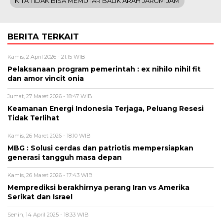
KITA TIDAK BISA MEMUTAR BALIK ARAH JARUM JAM
BERITA TERKAIT
Kamis, 2 April 2026 - 21:15 WIB
Pelaksanaan program pemerintah : ex nihilo nihil fit
dan amor vincit onia
Jumat, 27 Maret 2026 - 18:47 WIB
Keamanan Energi Indonesia Terjaga, Peluang Resesi
Tidak Terlihat
Kamis, 26 Maret 2026 - 18:10 WIB
MBG : Solusi cerdas dan patriotis mempersiapkan
generasi tangguh masa depan
Kamis, 26 Maret 2026 - 17:43 WIB
Memprediksi berakhirnya perang Iran vs Amerika
Serikat dan Israel
Senin, 14 April 2025 - 18:33 WIB