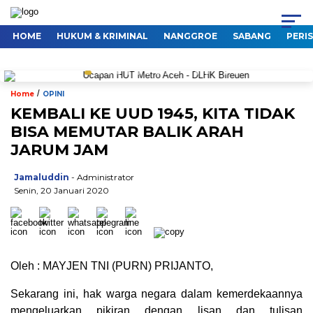
HOME
HUKUM & KRIMINAL
NANGGROE
SABANG
PERI
/
Home
OPINI
KEMBALI KE UUD 1945, KITA TIDAK
BISA MEMUTAR BALIK ARAH
JARUM JAM
Jamaluddin
- Administrator
Senin, 20 Januari 2020
Oleh : MAYJEN TNI (PURN) PRIJANTO,
Sekarang ini, hak warga negara dalam kemerdekaannya
mengeluarkan pikiran dengan lisan dan tulisan