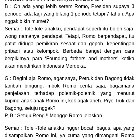
B : Oh ada yang lebih serem Romo, Presiden supaya 3
periode, ada lagi yang bilang 1 periode tetapi 7 tahun. Apa
nggak bikin mumet?
Semar : Tole-tole anakku, pendapat seperti itu boleh saja,
wong namanya pendapat. Tetapi, Romo berpendapat, itu
patut diduga pemikiran sesaat dan gopoh, kepentingan
pribadi atau kelompok. Berbeda banget dengan cara
berpikirnya para ‘Founding fathers and mothers’ ketika
akan mendirikan Indonesia Merdeka.
G : Begini aja Romo, agar saya, Petruk dan Bagong tidak
tambah bingung, mbok Romo cerita saja, bagaimana
penjelasan terhadap polemik-polemik yang menurut
kuping anak-anak Romo ini, kok agak aneh. Piye Truk dan
Bagong, setuju nggak?
P, B : Setuju Reng !! Monggo Romo jelaskan.
Semar : Tole -Tole anakku ngger bocah bagus, apa yang
disampaikan Romo ini, ya cuma yang dimangerti Romo