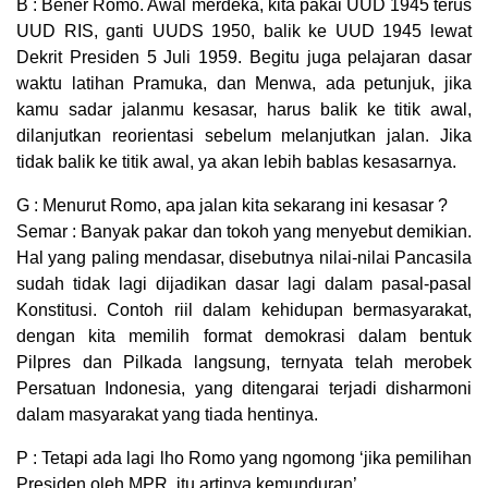
B : Bener Romo. Awal merdeka, kita pakai UUD 1945 terus
UUD RIS, ganti UUDS 1950, balik ke UUD 1945 lewat
Dekrit Presiden 5 Juli 1959. Begitu juga pelajaran dasar
waktu latihan Pramuka, dan Menwa, ada petunjuk, jika
kamu sadar jalanmu kesasar, harus balik ke titik awal,
dilanjutkan reorientasi sebelum melanjutkan jalan. Jika
tidak balik ke titik awal, ya akan lebih bablas kesasarnya.
G : Menurut Romo, apa jalan kita sekarang ini kesasar ?
Semar : Banyak pakar dan tokoh yang menyebut demikian.
Hal yang paling mendasar, disebutnya nilai-nilai Pancasila
sudah tidak lagi dijadikan dasar lagi dalam pasal-pasal
Konstitusi. Contoh riil dalam kehidupan bermasyarakat,
dengan kita memilih format demokrasi dalam bentuk
Pilpres dan Pilkada langsung, ternyata telah merobek
Persatuan Indonesia, yang ditengarai terjadi disharmoni
dalam masyarakat yang tiada hentinya.
P : Tetapi ada lagi lho Romo yang ngomong ‘jika pemilihan
Presiden oleh MPR, itu artinya kemunduran’.