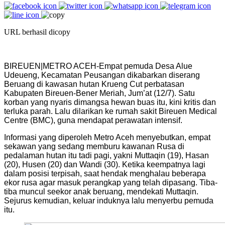
URL berhasil dicopy
BIREUEN|METRO ACEH-Empat pemuda Desa Alue
Udeueng, Kecamatan Peusangan dikabarkan diserang
Beruang di kawasan hutan Krueng Cut perbatasan
Kabupaten Bireuen-Bener Meriah, Jum’at (12/7). Satu
korban yang nyaris dimangsa hewan buas itu, kini kritis dan
terluka parah. Lalu dilarikan ke rumah sakit Bireuen Medical
Centre (BMC), guna mendapat perawatan intensif.
Informasi yang diperoleh Metro Aceh menyebutkan, empat
sekawan yang sedang memburu kawanan Rusa di
pedalaman hutan itu tadi pagi, yakni Muttaqin (19), Hasan
(20), Husen (20) dan Wandi (30). Ketika keempatnya lagi
dalam posisi terpisah, saat hendak menghalau beberapa
ekor rusa agar masuk perangkap yang telah dipasang. Tiba-
tiba muncul seekor anak beruang, mendekati Muttaqin.
Sejurus kemudian, keluar induknya lalu menyerbu pemuda
itu.