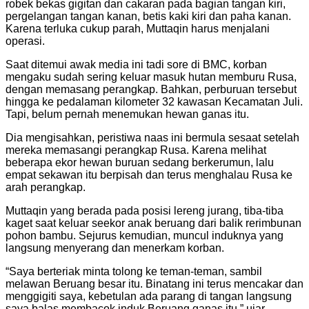
robek bekas gigitan dan cakaran pada bagian tangan kiri,
pergelangan tangan kanan, betis kaki kiri dan paha kanan.
Karena terluka cukup parah, Muttaqin harus menjalani
operasi.
Saat ditemui awak media ini tadi sore di BMC, korban
mengaku sudah sering keluar masuk hutan memburu Rusa,
dengan memasang perangkap. Bahkan, perburuan tersebut
hingga ke pedalaman kilometer 32 kawasan Kecamatan Juli.
Tapi, belum pernah menemukan hewan ganas itu.
Dia mengisahkan, peristiwa naas ini bermula sesaat setelah
mereka memasangi perangkap Rusa. Karena melihat
beberapa ekor hewan buruan sedang berkerumun, lalu
empat sekawan itu berpisah dan terus menghalau Rusa ke
arah perangkap.
Muttaqin yang berada pada posisi lereng jurang, tiba-tiba
kaget saat keluar seekor anak beruang dari balik rerimbunan
pohon bambu. Sejurus kemudian, muncul induknya yang
langsung menyerang dan menerkam korban.
“Saya berteriak minta tolong ke teman-teman, sambil
melawan Beruang besar itu. Binatang ini terus mencakar dan
menggigiti saya, kebetulan ada parang di tangan langsung
saya balas membacok induk Beruang ganas itu,” ujar