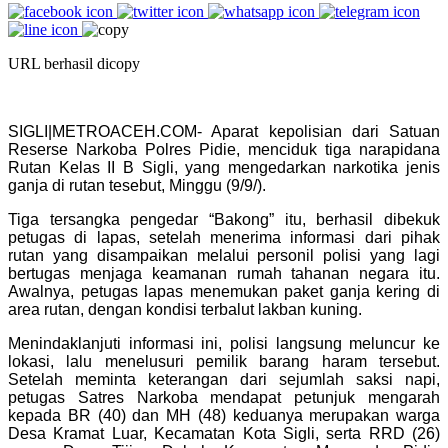
URL berhasil dicopy
SIGLI|METROACEH.COM- Aparat kepolisian dari Satuan
Reserse Narkoba Polres Pidie, menciduk tiga narapidana
Rutan Kelas II B Sigli, yang mengedarkan narkotika jenis
ganja di rutan tesebut, Minggu (9/9/).
Tiga tersangka pengedar “Bakong” itu, berhasil dibekuk
petugas di lapas, setelah menerima informasi dari pihak
rutan yang disampaikan melalui personil polisi yang lagi
bertugas menjaga keamanan rumah tahanan negara itu.
Awalnya, petugas lapas menemukan paket ganja kering di
area rutan, dengan kondisi terbalut lakban kuning.
Menindaklanjuti informasi ini, polisi langsung meluncur ke
lokasi, lalu menelusuri pemilik barang haram tersebut.
Setelah meminta keterangan dari sejumlah saksi napi,
petugas Satres Narkoba mendapat petunjuk mengarah
kepada BR (40) dan MH (48) keduanya merupakan warga
Desa Kramat Luar, Kecamatan Kota Sigli, serta RRD (26)