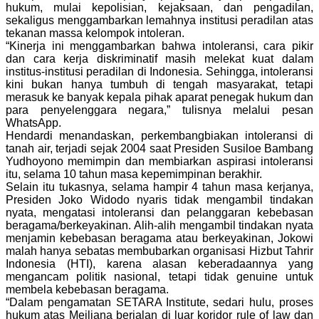
hukum, mulai kepolisian, kejaksaan, dan pengadilan,
sekaligus menggambarkan lemahnya institusi peradilan atas
tekanan massa kelompok intoleran.
“Kinerja ini menggambarkan bahwa intoleransi, cara pikir
dan cara kerja diskriminatif masih melekat kuat dalam
institus-institusi peradilan di Indonesia. Sehingga, intoleransi
kini bukan hanya tumbuh di tengah masyarakat, tetapi
merasuk ke banyak kepala pihak aparat penegak hukum dan
para penyelenggara negara,” tulisnya melalui pesan
WhatsApp.
Hendardi menandaskan, perkembangbiakan intoleransi di
tanah air, terjadi sejak 2004 saat Presiden Susiloe Bambang
Yudhoyono memimpin dan membiarkan aspirasi intoleransi
itu, selama 10 tahun masa kepemimpinan berakhir.
Selain itu tukasnya, selama hampir 4 tahun masa kerjanya,
Presiden Joko Widodo nyaris tidak mengambil tindakan
nyata, mengatasi intoleransi dan pelanggaran kebebasan
beragama/berkeyakinan. Alih-alih mengambil tindakan nyata
menjamin kebebasan beragama atau berkeyakinan, Jokowi
malah hanya sebatas membubarkan organisasi Hizbut Tahrir
Indonesia (HTI), karena alasan keberadaannya yang
mengancam politik nasional, tetapi tidak genuine untuk
membela kebebasan beragama.
“Dalam pengamatan SETARA Institute, sedari hulu, proses
hukum atas Meiliana berjalan di luar koridor rule of law dan