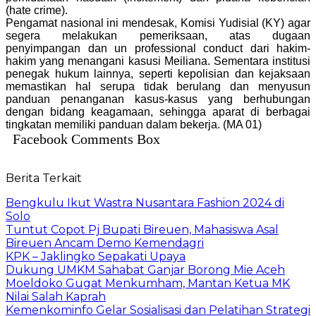
(hate crime).
Pengamat nasional ini mendesak, Komisi Yudisial (KY) agar
segera melakukan pemeriksaan, atas dugaan
penyimpangan dan un professional conduct dari hakim-
hakim yang menangani kasusi Meiliana. Sementara institusi
penegak hukum lainnya, seperti kepolisian dan kejaksaan
memastikan hal serupa tidak berulang dan menyusun
panduan penanganan kasus-kasus yang berhubungan
dengan bidang keagamaan, sehingga aparat di berbagai
tingkatan memiliki panduan dalam bekerja. (MA 01)
Facebook Comments Box
Berita Terkait
Bengkulu Ikut Wastra Nusantara Fashion 2024 di
Solo
Tuntut Copot Pj Bupati Bireuen, Mahasiswa Asal
Bireuen Ancam Demo Kemendagri
KPK – Jaklingko Sepakati Upaya
Dukung UMKM Sahabat Ganjar Borong Mie Aceh
Moeldoko Gugat Menkumham, Mantan Ketua MK
Nilai Salah Kaprah
Kemenkominfo Gelar Sosialisasi dan Pelatihan Strategi