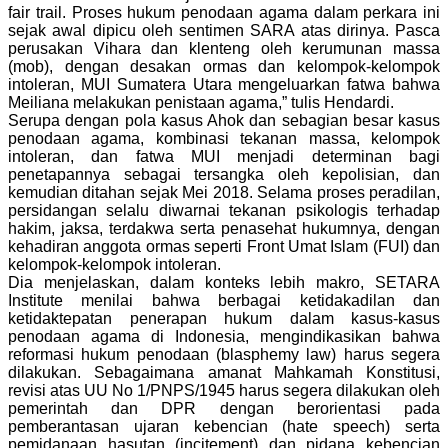
fair trail. Proses hukum penodaan agama dalam perkara ini
sejak awal dipicu oleh sentimen SARA atas dirinya. Pasca
perusakan Vihara dan klenteng oleh kerumunan massa
(mob), dengan desakan ormas dan kelompok-kelompok
intoleran, MUI Sumatera Utara mengeluarkan fatwa bahwa
Meiliana melakukan penistaan agama,” tulis Hendardi.
Serupa dengan pola kasus Ahok dan sebagian besar kasus
penodaan agama, kombinasi tekanan massa, kelompok
intoleran, dan fatwa MUI menjadi determinan bagi
penetapannya sebagai tersangka oleh kepolisian, dan
kemudian ditahan sejak Mei 2018. Selama proses peradilan,
persidangan selalu diwarnai tekanan psikologis terhadap
hakim, jaksa, terdakwa serta penasehat hukumnya, dengan
kehadiran anggota ormas seperti Front Umat Islam (FUI) dan
kelompok-kelompok intoleran.
Dia menjelaskan, dalam konteks lebih makro, SETARA
Institute menilai bahwa berbagai ketidakadilan dan
ketidaktepatan penerapan hukum dalam kasus-kasus
penodaan agama di Indonesia, mengindikasikan bahwa
reformasi hukum penodaan (blasphemy law) harus segera
dilakukan. Sebagaimana amanat Mahkamah Konstitusi,
revisi atas UU No 1/PNPS/1945 harus segera dilakukan oleh
pemerintah dan DPR dengan berorientasi pada
pemberantasan ujaran kebencian (hate speech) serta
pemidanaan hasutan (incitement) dan pidana kebencian