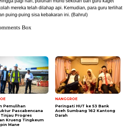
Hingga pagi hari, puluhan murid sekolah dan guru kaget
lah mereka telah dilahap api. Kemudian, para guru terlihat
n puing-puing sisa kebakaran ini. (Bahrul)
omments Box
OE
NANGGROE
n Pemulihan
Peringati HUT ke 53 Bank
ruktur Pascabencana
Aceh Sumbang 162 Kantong
Tinjau Progres
Darah
an Krueng Tingkeum
upin Mane