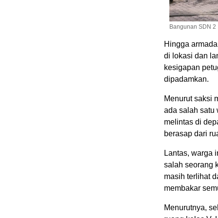
Bangunan SDN 2 Bi
Hingga armada
di lokasi dan l
kesigapan petu
dipadamkan.
Menurut saksi m
ada salah sat
melintas di dep
berasap dari r
Lantas, warga 
salah seorang 
masih terlihat 
membakar semu
Menurutnya, se