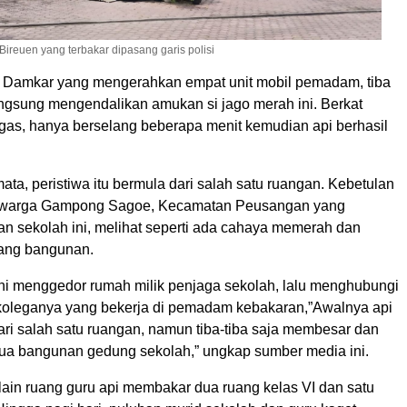
reuen yang terbakar dipasang garis polisi
 Damkar yang mengerahkan empat unit mobil pemadam, tiba
angsung mengendalikan amukan si jago merah ini. Berkat
gas, hanya berselang beberapa menit kemudian api berhasil
ata, peristiwa itu bermula dari salah satu ruangan. Kebetulan
u warga Gampong Sagoe, Kecamatan Peusangan yang
an sekolah ini, melihat seperti ada cahaya memerah dan
uang bangunan.
ini menggedor rumah milik penjaga sekolah, lalu menghubungi
koleganya yang bekerja di pemadam kebakaran,”Awalnya api
dari salah satu ruangan, namun tiba-tiba saja membesar dan
a bangunan gedung sekolah,” ungkap sumber media ini.
lain ruang guru api membakar dua ruang kelas VI dan satu