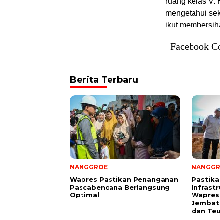
ruang kelas V. 
mengetahui seko
ikut membersiha
Facebook C
Berita Terbaru
NANGGROE
NANGGR
Wapres Pastikan Penanganan
Pastika
Pascabencana Berlangsung
Infrast
Optimal
Wapres 
Jembat
dan Te