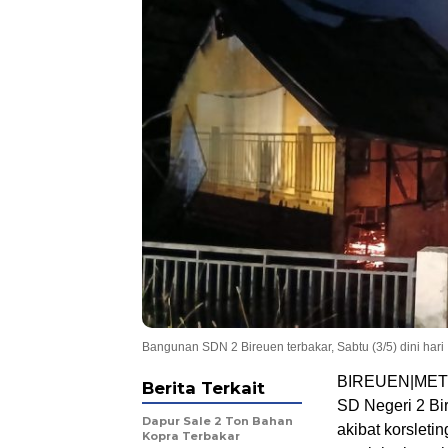
Bangunan SDN 2 Bireuen terbakar, Sabtu (3/5) dini hari
BIREUEN|METRO
Berita Terkait
SD Negeri 2 Bire
Dapur Sale 2 Ton Bahan
akibat korsleti
Kopra Terbakar