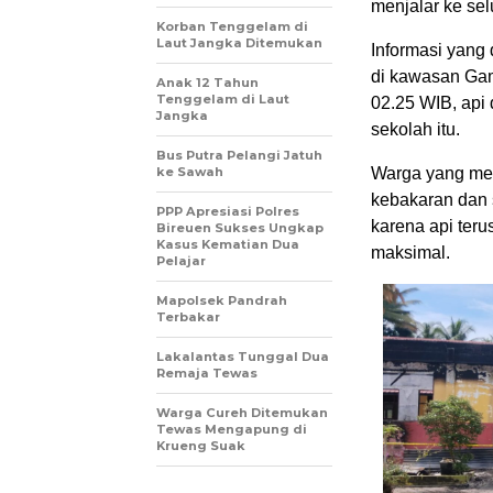
menjalar ke se
Korban Tenggelam di
Laut Jangka Ditemukan
Informasi yang 
di kawasan Gam
Anak 12 Tahun
Tenggelam di Laut
02.25 WIB, api
Jangka
sekolah itu.
Bus Putra Pelangi Jatuh
ke Sawah
Warga yang mel
kebakaran dan
PPP Apresiasi Polres
karena api ter
Bireuen Sukses Ungkap
Kasus Kematian Dua
maksimal.
Pelajar
Mapolsek Pandrah
Terbakar
Lakalantas Tunggal Dua
Remaja Tewas
Warga Cureh Ditemukan
Tewas Mengapung di
Krueng Suak