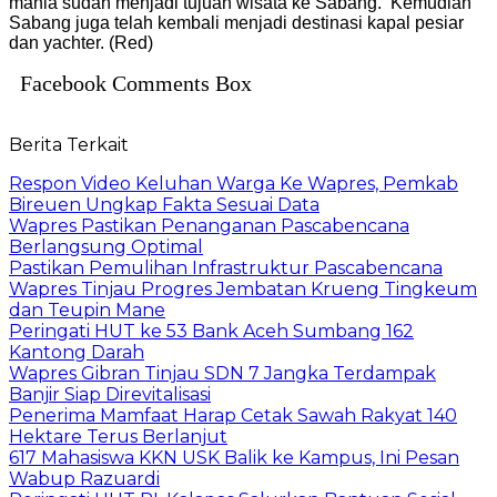
mania sudah menjadi tujuan wisata ke Sabang. Kemudian
Sabang juga telah kembali menjadi destinasi kapal pesiar
dan yachter. (Red)
Facebook Comments Box
Berita Terkait
Respon Video Keluhan Warga Ke Wapres, Pemkab
Bireuen Ungkap Fakta Sesuai Data
Wapres Pastikan Penanganan Pascabencana
Berlangsung Optimal
Pastikan Pemulihan Infrastruktur Pascabencana
Wapres Tinjau Progres Jembatan Krueng Tingkeum
dan Teupin Mane
Peringati HUT ke 53 Bank Aceh Sumbang 162
Kantong Darah
Wapres Gibran Tinjau SDN 7 Jangka Terdampak
Banjir Siap Direvitalisasi
Penerima Mamfaat Harap Cetak Sawah Rakyat 140
Hektare Terus Berlanjut
617 Mahasiswa KKN USK Balik ke Kampus, Ini Pesan
Wabup Razuardi