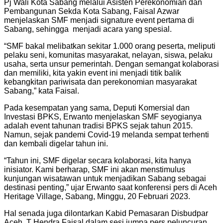
Pj Wali Kota Sabang melalui Asisten Perekonomian dan
Pembangunan Sekda Kota Sabang, Faisal Azwar
menjelaskan SMF menjadi signature event pertama di
Sabang, sehingga menjadi acara yang spesial.
“SMF bakal melibatkan sekitar 1.000 orang peserta, meliputi
pelaku seni, komunitas masyarakat, nelayan, siswa, pelaku
usaha, serta unsur pemerintah. Dengan semangat kolaborasi
dan memiliki, kita yakin event ini menjadi titik balik
kebangkitan pariwisata dan perekonomian masyarakat
Sabang,” kata Faisal.
Pada kesempatan yang sama, Deputi Komersial dan
Investasi BPKS, Erwanto menjelaskan SMF seyogianya
adalah event tahunan tradisi BPKS sejak tahun 2015.
Namun, sejak pandemi Covid-19 melanda sempat terhenti
dan kembali digelar tahun ini.
“Tahun ini, SMF digelar secara kolaborasi, kita hanya
inisiator. Kami berharap, SMF ini akan menstimulus
kunjungan wisatawan untuk menjadikan Sabang sebagai
destinasi penting,” ujar Erwanto saat konferensi pers di Aceh
Heritage Village, Sabang, Minggu, 20 Februari 2023.
Hal senada juga dilontarkan Kabid Pemasaran Disbudpar
Aceh, T Hendra Faisal dalam sesi jumpa pers peluncuran