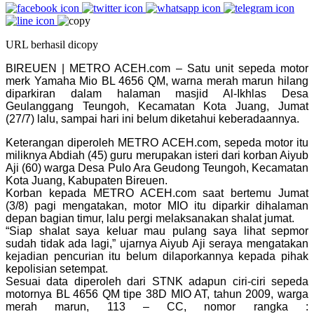
URL berhasil dicopy
BIREUEN | METRO ACEH.com – Satu unit sepeda motor
merk Yamaha Mio BL 4656 QM, warna merah marun hilang
diparkiran dalam halaman masjid Al-Ikhlas Desa
Geulanggang Teungoh, Kecamatan Kota Juang, Jumat
(27/7) lalu, sampai hari ini belum diketahui keberadaannya.
Keterangan diperoleh METRO ACEH.com, sepeda motor itu
miliknya Abdiah (45) guru merupakan isteri dari korban Aiyub
Aji (60) warga Desa Pulo Ara Geudong Teungoh, Kecamatan
Kota Juang, Kabupaten Bireuen.
Korban kepada METRO ACEH.com saat bertemu Jumat
(3/8) pagi mengatakan, motor MIO itu diparkir dihalaman
depan bagian timur, lalu pergi melaksanakan shalat jumat.
“Siap shalat saya keluar mau pulang saya lihat sepmor
sudah tidak ada lagi,” ujarnya Aiyub Aji seraya mengatakan
kejadian pencurian itu belum dilaporkannya kepada pihak
kepolisian setempat.
Sesuai data diperoleh dari STNK adapun ciri-ciri sepeda
motornya BL 4656 QM tipe 38D MIO AT, tahun 2009, warga
merah marun, 113 – CC, nomor rangka :