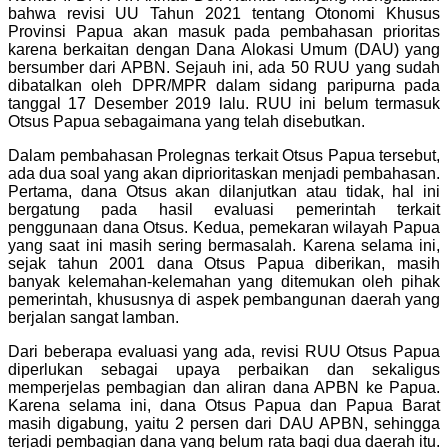
bahwa revisi UU Tahun 2021 tentang Otonomi Khusus
Provinsi Papua akan masuk pada pembahasan prioritas
karena berkaitan dengan Dana Alokasi Umum (DAU) yang
bersumber dari APBN. Sejauh ini, ada 50 RUU yang sudah
dibatalkan oleh DPR/MPR dalam sidang paripurna pada
tanggal 17 Desember 2019 lalu. RUU ini belum termasuk
Otsus Papua sebagaimana yang telah disebutkan.
Dalam pembahasan Prolegnas terkait Otsus Papua tersebut,
ada dua soal yang akan diprioritaskan menjadi pembahasan.
Pertama, dana Otsus akan dilanjutkan atau tidak, hal ini
bergatung pada hasil evaluasi pemerintah terkait
penggunaan dana Otsus. Kedua, pemekaran wilayah Papua
yang saat ini masih sering bermasalah. Karena selama ini,
sejak tahun 2001 dana Otsus Papua diberikan, masih
banyak kelemahan-kelemahan yang ditemukan oleh pihak
pemerintah, khususnya di aspek pembangunan daerah yang
berjalan sangat lamban.
Dari beberapa evaluasi yang ada, revisi RUU Otsus Papua
diperlukan sebagai upaya perbaikan dan sekaligus
memperjelas pembagian dan aliran dana APBN ke Papua.
Karena selama ini, dana Otsus Papua dan Papua Barat
masih digabung, yaitu 2 persen dari DAU APBN, sehingga
terjadi pembagian dana yang belum rata bagi dua daerah itu.