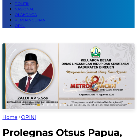
POLITIK
NASIONAL
OLAHRAGA
PEMBANGUNAN
OPINI
Home
OPINI
/
Prolegnas Otsus Papua,