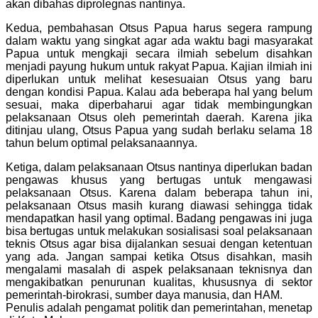
akan dibahas diprolegnas nantinya.
Kedua, pembahasan Otsus Papua harus segera rampung
dalam waktu yang singkat agar ada waktu bagi masyarakat
Papua untuk mengkaji secara ilmiah sebelum disahkan
menjadi payung hukum untuk rakyat Papua. Kajian ilmiah ini
diperlukan untuk melihat kesesuaian Otsus yang baru
dengan kondisi Papua. Kalau ada beberapa hal yang belum
sesuai, maka diperbaharui agar tidak membingungkan
pelaksanaan Otsus oleh pemerintah daerah. Karena jika
ditinjau ulang, Otsus Papua yang sudah berlaku selama 18
tahun belum optimal pelaksanaannya.
Ketiga, dalam pelaksanaan Otsus nantinya diperlukan badan
pengawas khusus yang bertugas untuk mengawasi
pelaksanaan Otsus. Karena dalam beberapa tahun ini,
pelaksanaan Otsus masih kurang diawasi sehingga tidak
mendapatkan hasil yang optimal. Badang pengawas ini juga
bisa bertugas untuk melakukan sosialisasi soal pelaksanaan
teknis Otsus agar bisa dijalankan sesuai dengan ketentuan
yang ada. Jangan sampai ketika Otsus disahkan, masih
mengalami masalah di aspek pelaksanaan teknisnya dan
mengakibatkan penurunan kualitas, khususnya di sektor
pemerintah-birokrasi, sumber daya manusia, dan HAM.
Penulis adalah pengamat politik dan pemerintahan, menetap