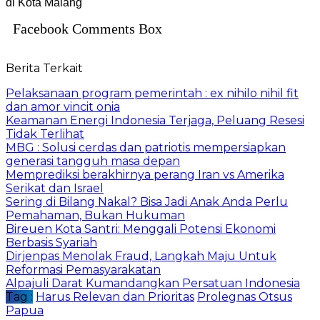
di Kota Malang
Facebook Comments Box
Berita Terkait
Pelaksanaan program pemerintah : ex nihilo nihil fit
dan amor vincit onia
Keamanan Energi Indonesia Terjaga, Peluang Resesi
Tidak Terlihat
MBG : Solusi cerdas dan patriotis mempersiapkan
generasi tangguh masa depan
Memprediksi berakhirnya perang Iran vs Amerika
Serikat dan Israel
Sering di Bilang Nakal? Bisa Jadi Anak Anda Perlu
Pemahaman, Bukan Hukuman
Bireuen Kota Santri: Menggali Potensi Ekonomi
Berbasis Syariah
Dirjenpas Menolak Fraud, Langkah Maju Untuk
Reformasi Pemasyarakatan
Alpajuli Darat Kumandangkan Persatuan Indonesia
Tag :
Harus Relevan dan Prioritas
Prolegnas Otsus
Papua