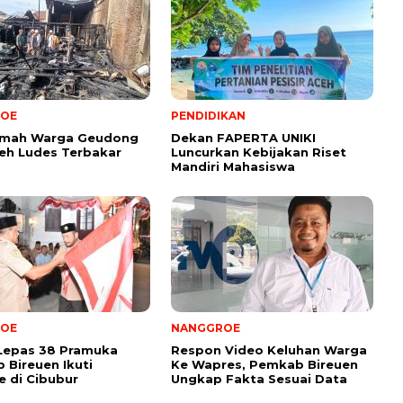
OE
PENDIDIKAN
umah Warga Geudong
Dekan FAPERTA UNIKI
eh Ludes Terbakar
Luncurkan Kebijakan Riset
Mandiri Mahasiswa
OE
NANGGROE
Lepas 38 Pramuka
Respon Video Keluhan Warga
 Bireuen Ikuti
Ke Wapres, Pemkab Bireuen
 di Cibubur
Ungkap Fakta Sesuai Data