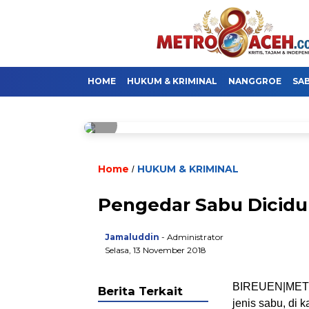
HOME
HUKUM & KRIMINAL
NANGGROE
SA
Home
HUKUM & KRIMINAL
/
Pengedar Sabu Diciduk
Jamaluddin
- Administrator
Selasa, 13 November 2018
BIREUEN|METRO
Berita Terkait
jenis sabu, di