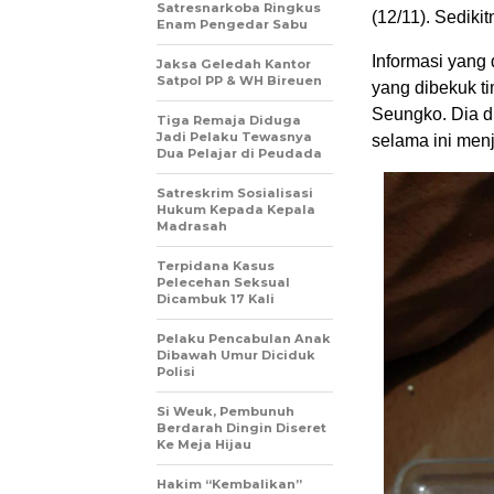
Satresnarkoba Ringkus
(12/11). Sediki
Enam Pengedar Sabu
Informasi yang
Jaksa Geledah Kantor
Satpol PP & WH Bireuen
yang dibekuk t
Seungko. Dia d
Tiga Remaja Diduga
Jadi Pelaku Tewasnya
selama ini menj
Dua Pelajar di Peudada
Satreskrim Sosialisasi
Hukum Kepada Kepala
Madrasah
Terpidana Kasus
Pelecehan Seksual
Dicambuk 17 Kali
Pelaku Pencabulan Anak
Dibawah Umur Diciduk
Polisi
Si Weuk, Pembunuh
Berdarah Dingin Diseret
Ke Meja Hijau
Hakim “Kembalikan”