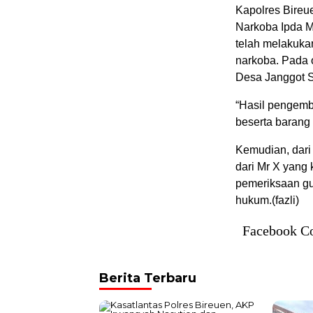
Kapolres Bireu
Narkoba Ipda M
telah melakuk
narkoba. Pada 
Desa Janggot S
“Hasil pengemb
beserta barang 
Kemudian, dari
dari Mr X yang 
pemeriksaan gun
hukum.(fazli)
Facebook C
Berita Terbaru