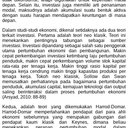
depan. Selain itu, investasi juga memiliki arti penanaman
modal, maksudnya adalah akumulasi suatu bentuk aktiva
dengan suatu harapan mendapatkan keuntungan di masa
depan.
Dalam studi-studi ekonomi, dikenal setidaknya ada dua teori
terkait investasi. Pertama adalah teori neo klasik. Teori ini
menekankan pentingnya tabungan sebagai sumber
investasi. Investasi dipandang sebagai salah satu penggerak
utama pertumbuhan ekonomi dan pembangunan. Makin
cepat perkembangan investasi ketimbang laju pertumbuhan
penduduk, makin cepat perkembangan volume stok kapital
rata-rata per tenaga kerja. Makin tinggi rasio kapital per
tenaga kerja cendrung makin tinggi kapasitas produksi per
tenaga kerja. Tokoh neo klasisk, Sollow dan Swan
memusatkan perhatiannya pada bagaimana pertumbuhan
penduduk, akumulasi capital, kemajuan teknologi dan output
saling berinteraksi dalam proses pertumbuhan ekonomi
(Arsyad, 2010: 88-89)
Kedua, adalah teori yang dikemukakan Harrod-Domar.
Harrod-Domar mempertahankan pendapat dari para ahli
ekonomi sebelumnya yang merupakan gabungan dari
pendapat kaum klasik dan Keynes, dimana beliau
menekankan peranan pertumbuhan modal dalam