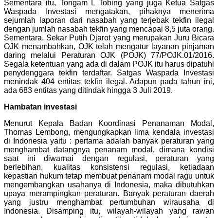
Sementara itu, Tongam L Tobing yang juga Ketua Satgas
Waspada Investasi mengatakan, pihaknya menerima
sejumlah laporan dari nasabah yang terjebak tekfin ilegal
dengan jumlah nasabah tekfin yang mencapai 8,5 juta orang.
Sementara, Sekar Putih Djarot yang merupakan Juru Bicara
OJK menambahkan, OJK telah mengatur layanan pinjaman
daring melalui Peraturan OJK (POJK) 77/POJK.01/2016.
Segala ketentuan yang ada di dalam POJK itu harus dipatuhi
penydenggara tekfin terdaftar. Satgas Waspada Investasi
menindak 404 entitas tekfin ilegal. Adapun pada tahun ini,
ada 683 entitas yang ditindak hingga 3 Juli 2019.
Hambatan investasi
Menurut Kepala Badan Koordinasi Penanaman Modal,
Thomas Lembong, mengungkapkan lima kendala investasi
di Indonesia yaitu : pertama adalah banyak peraturan yang
menghambat datangnya penanam modal, dimana kondisi
saat ini diwarnai dengan regulasi, peraturan yang
berlebihan, kualitas konsistensi regulasi, ketiadaan
kepastian hukum tetap membuat penanam modal ragu untuk
mengembangkan usahanya di Indonesia, maka dibutuhkan
upaya merampingkan peraturan. Banyak peraturan daerah
yang justru menghambat pertumbuhan wirausaha di
Indonesia. Disamping itu, wilayah-wilayah yang rawan