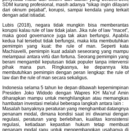
SDM kurang profesional, masih adanya “sikap ingin dilayani
dari oknum pejabat”, korupsi, sampai kendala yang terkait
dengan adat istiadat.
Lubis (2018), negara tidak mungkin bisa memberantas
korupsi kalau rule of law tidak jalan. Jika rule of law “macet”,
maka good governance juga tak akan berfungsi. Apabila
kedua hal tersebut tidak berfungsi, maka kita membutuhkan
pemimpin yang kuat: the rule of man. Seperti kata
Machiavelli, pemimpin kuat adalah seseorang yang mampu
melampaui antara virtù dan fortuna. Seorang pemimpin yang
berani mengambil keputusan tidak populer tanpa intervensi
pihak mana pun. Ringkasnya, ke depannya kita
membutuhkan pemimpin dengan peran lengkap: the rule of
law dan the rule of man secara sekaligus.
Indonesia selama 5 tahun ke depan dibawah kepemimpinan
Presiden Joko Widodo dengan Wapres KH Ma’ruf Amin
diharapkan mampu untuk menghilangkan atau memangkas
hambatan investasi melalui beberapa langkah antara lain :
Masalah banyaknya peraturan yang menghambat datangnya
penanam modal, dimana kondisi saat ini diwarnai dengan
regulasi, peraturan yang berlebihan, kualitas konsistensi
regulasi, ketiadaan kepastian hukum tetap membuat
penanam modal ragu untuk mengembangkan usahanya di