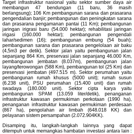
Target infrastruktur nasional yaitu sektor sumber daya air
membangun 47 bendungan (11 baru, 36 masih
berlangsung); 106 Km pembangunan sarana dan prasarana
pengendalian banjir; pembangunan dan peningkatan sarana
dan prasarana pengamanan pantai (11 Km); pembangunan
jaringan irigrasi baru (54.000 hektar); rehabilitasi jaringan
irigasi (160.000 hektar); pembangunan pengendali
lahar/sedimen (16); pembangunan embung (54 buah);
pembangunan sarana dan prasarana pengelolaan air baku
(4,5m3 per detik). Sektor jalan yaitu pembangunan jalan
sepanjang 864 Km, preservasi jalan sepanjang 46.000 Km,
pembangunan jembatan (8.037m), pembangunan jalan
layang/terowongan (588 Km), pembangunan tol (25 Km) dan
preservasi jembatan (497.515 m). Sektor perumahan yaitu
pembangunan rumah khusus (5000 unit); rumah susun
(6.238 unit), PSU perumahan (15.400 unit) dan rumah
swadaya (180.000 unit). Sektor cipta karya yaitu
pembangunan SPAM (13.059 liter/detik), penanganan
infrastruktur kawasan permukiman perkotaan (1990 ha),
penanganan infrastruktur kawasan permukiman perdesaan
(867 ha), pengolahan air limbah (648.018 KK) dan
pelayanan sistem persampahan (2.072.904KK).
Disamping itu, langkah-langkah lainnya yang dapat
ditempuh untuk memangkas hambatan investasi antara lain :