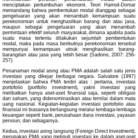
menciptakan pertumbuhan ekonomi. Teori Harrod-Domar
memandang bahwa pembentukan modal dianggap sebagai
pengeluaran yang akan menambah kemampuan suatu
perekonomian untuk menghasilkan barang dan atau jasa,
maupun sebagai pengeluaran yang akan menambah
permintaan efektif seluruh masyarakat, dimana apabila pada
suatu masa tertentu dilakukan sejumlah pembentukan
modal, maka pada masa berikutnya perekonomian tersebut
mempunyai kemampuan utnuk menghasilkan barang-
barangdan atau jasa yang lebih besar (Sadono, 2007: 256-
257).
Penanaman modal asing atau PMA adalah salah satu jenis
investasi yang dikejar berbagai negara. Salvatore (1997)
menjelaskan bahwa PMA terdiri atas : pertama, investasi
portofolio (portfolio investment), yakni investasi yang
melibatkan hanya aset-aset finansial saja, seperti obligasi
dan saham, yang didenominasikan atau ternilai dalam mata
uang nasional. Kegiatan-kegiatan investasi portofolio atau
finansial ini biasanya berlangsung melalui lembaga-lembaga
keuangan seperti bank, perusahaan dana investasi, yayasan
pensiun, dan sebagainya.
Kedua, investasi asing langsung (Foreign Direct Investment),
merupakan PMA yang meliputi investasi ke dalam aset-aset