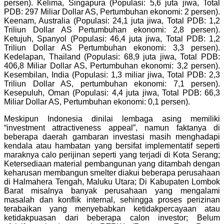
persen). Kelima, Singapura (Populasi: 5,6 juta jiwa, Total
PDB: 297 Miliar Dollar AS, Pertumbuhan ekonomi: 2 persen).
Keenam, Australia (Populasi: 24,1 juta jiwa, Total PDB: 1,2
Triliun Dollar AS Pertumbuhan ekonomi: 2,8 persen).
Ketujuh, Spanyol (Populasi: 46,4 juta jiwa, Total PDB: 1,2
Triliun Dollar AS Pertumbuhan ekonomi: 3,3 persen).
Kedelapan, Thailand (Populasi: 68,9 juta jiwa, Total PDB:
406,8 Miliar Dollar AS, Pertumbuhan ekonomi: 3,2 persen).
Kesembilan, India (Populasi: 1,3 miliar jiwa, Total PDB: 2,3
Triliun Dollar AS, pertumbuhan ekonomi: 7,1 persen).
Kesepuluh, Oman (Populasi: 4,4 juta jiwa, Total PDB: 66,3
Miliar Dollar AS, Pertumbuhan ekonomi: 0,1 persen).
Meskipun Indonesia dinilai lembaga asing memiliki
“investment attractiveness appeal”, namun faktanya di
beberapa daerah gambaran investasi masih menghadapi
kendala atau hambatan yang bersifat implementatif seperti
maraknya calo perijinan seperti yang terjadi di Kota Serang;
Ketersediaan material pembangunan yang ditambah dengan
keharusan membangun smelter diakui beberapa perusahaan
di Halmahera Tengah, Maluku Utara; Di Kabupaten Lombok
Barat misalnya banyak perusahaan yang mengalami
masalah dan konflik internal, sehingga proses perizinan
terabaikan yang menyebabkan ketidakpercayaan atau
ketidakpuasan dari beberapa calon investor; Belum