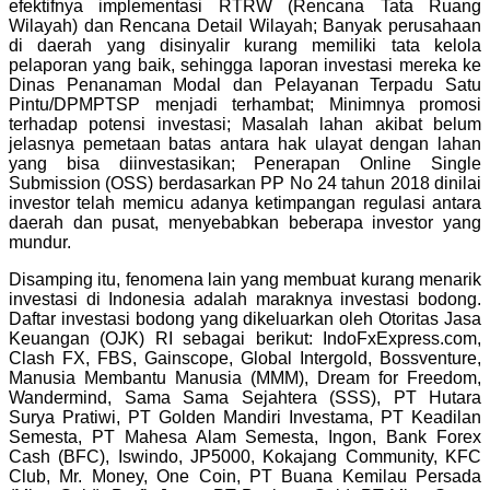
efektifnya implementasi RTRW (Rencana Tata Ruang
Wilayah) dan Rencana Detail Wilayah; Banyak perusahaan
di daerah yang disinyalir kurang memiliki tata kelola
pelaporan yang baik, sehingga laporan investasi mereka ke
Dinas Penanaman Modal dan Pelayanan Terpadu Satu
Pintu/DPMPTSP menjadi terhambat; Minimnya promosi
terhadap potensi investasi; Masalah lahan akibat belum
jelasnya pemetaan batas antara hak ulayat dengan lahan
yang bisa diinvestasikan; Penerapan Online Single
Submission (OSS) berdasarkan PP No 24 tahun 2018 dinilai
investor telah memicu adanya ketimpangan regulasi antara
daerah dan pusat, menyebabkan beberapa investor yang
mundur.
Disamping itu, fenomena lain yang membuat kurang menarik
investasi di Indonesia adalah maraknya investasi bodong.
Daftar investasi bodong yang dikeluarkan oleh Otoritas Jasa
Keuangan (OJK) RI sebagai berikut: IndoFxExpress.com,
Clash FX, FBS, Gainscope, Global Intergold, Bossventure,
Manusia Membantu Manusia (MMM), Dream for Freedom,
Wandermind, Sama Sama Sejahtera (SSS), PT Hutara
Surya Pratiwi, PT Golden Mandiri Investama, PT Keadilan
Semesta, PT Mahesa Alam Semesta, Ingon, Bank Forex
Cash (BFC), Iswindo, JP5000, Kokajang Community, KFC
Club, Mr. Money, One Coin, PT Buana Kemilau Persada