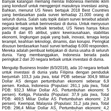
Banyak kalangan memang menilai Indonesia memiliki iklim
yang kondusif untuk menggenjot masuknya investasi asing.
Bahkan, menurut US News bertajuk 2018 Best Countries
yang berdasarkan pada survei terhadap 21.000 orang di
seluruh dunia. Salah satu topik dalam survei tersebut adalah
negara terbaik untuk berinvestasi di dunia. Untuk menyusun
peringkat negara terbaik tersebut, US News hanya fokus
pada 8 dari 65 atribut, yakni kewirausahaan, stabilitas
ekonomi, lingkungan pajak yang baik, inovasi, tenaga kerja
terampil, keahlian teknologi, dinamis, dan korupsi. Peringkat
disusun berdasarkan hasil survei terhadap 6.000 responden.
Mereka adalah pembuat kebijakan di dunia usaha di seluruh
dunia. Yang membanggakan, Indonesia berada pada
peringkat 2 dari 20 negara terbaik untuk investasi di dunia.
Mengutip Business Insider (6/3/2018), ada 10 negara terbaik
untuk investasi di dunia yaitu Filipina dengan penduduk
berjumlah 103,3 juta jiwa, total PDB sebesar 304,9 Miliar
Dollar AS dengan pertumbuhan ekonomi sebesar 6,9
persen. Kedua, Indonesia (Populasi: 261,1 juta jiwa, Total
PDB: 932,3 Miliar Dollar AS, Pertumbuhan ekonomi: 5
persen). Ketiga, Polandia (Populasi: 37,9 juta jiwa, Total
PDB: 469,5 Miliar Dollar AS Pertumbuhan ekonomi: 2,9
persen). Keempat, Malaysia (Populasi: 31,2 juta jiwa, Total
PDB: 296,4 Miliar Dollar AS, Pertumbuhan ekonomi: 4,2