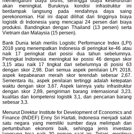
memengaruhi biaya bisnis, sehingga biaya keseluruhan
akan meningkat. Buruknya kondisi infrastruktur ini
berdampak langsung pada rendahnya daya saing
perekonomian. Hal ini dapat dilihat dari tingginya biaya
logistik di Indonesia yang mencapai 24 persen dari biaya
produksi. Bandingkan dengan Thailand (13 persen) serta
Vietnam dan Malaysia (15 persen).
Bank Dunia telah merilis Logistic Performance Index (LPI)
2018 yang menempatkan Indonesia di peringkat ke-46 atau
naik 17 peringkat dari posisi dua tahun sebelumnya.
Peringkat Indonesia meningkat ke posisi 46 dengan skor
3,15 atau naik 17 tingkat dari sebelumnya di posisi 63
dengan skor 2,98. Dari semua aspek penilaian LPI 2018,
aspek kepabeanan meraih skor terendah sebesar 2,67.
Sementara itu, aspek penilaian tertinggi adalah ketepatan
waktu dengan skor 3,67. Aspek lainnya yaitu infrastruktur
dengan skor 2,89, pengiriman barang internasional 3,23,
kualitas dan kompetensi logistik 3,1, dan pencarian barang
sebesar 3,3.
Menurut Direktur Institute for Development of Economics and
Finance (INDEF) Enny Sri Hartati, Indonesia menjadi salah
satu negara yang memiliki sumber daya melimpah dan
pertumbuhan ekonomi baik, sehingga jenis investasi
langsung bisa naik 30 persen saat ini. Tetapi, mestinya