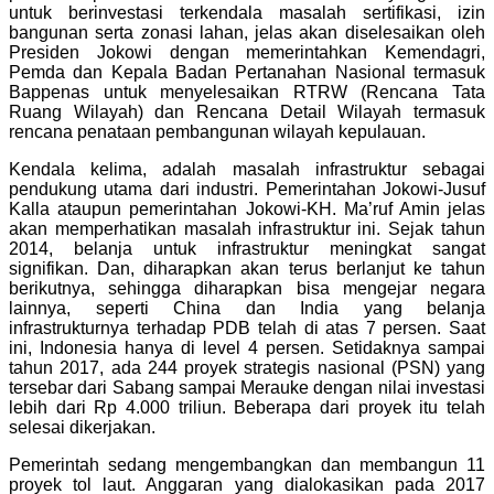
untuk berinvestasi terkendala masalah sertifikasi, izin
bangunan serta zonasi lahan, jelas akan diselesaikan oleh
Presiden Jokowi dengan memerintahkan Kemendagri,
Pemda dan Kepala Badan Pertanahan Nasional termasuk
Bappenas untuk menyelesaikan RTRW (Rencana Tata
Ruang Wilayah) dan Rencana Detail Wilayah termasuk
rencana penataan pembangunan wilayah kepulauan.
Kendala kelima, adalah masalah infrastruktur sebagai
pendukung utama dari industri. Pemerintahan Jokowi-Jusuf
Kalla ataupun pemerintahan Jokowi-KH. Ma’ruf Amin jelas
akan memperhatikan masalah infrastruktur ini. Sejak tahun
2014, belanja untuk infrastruktur meningkat sangat
signifikan. Dan, diharapkan akan terus berlanjut ke tahun
berikutnya, sehingga diharapkan bisa mengejar negara
lainnya, seperti China dan India yang belanja
infrastrukturnya terhadap PDB telah di atas 7 persen. Saat
ini, Indonesia hanya di level 4 persen. Setidaknya sampai
tahun 2017, ada 244 proyek strategis nasional (PSN) yang
tersebar dari Sabang sampai Merauke dengan nilai investasi
lebih dari Rp 4.000 triliun. Beberapa dari proyek itu telah
selesai dikerjakan.
Pemerintah sedang mengembangkan dan membangun 11
proyek tol laut. Anggaran yang dialokasikan pada 2017