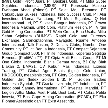
(Mitra Gold), Profit Juara, PT Baskara Gold, PT Mitra Super
Sejahtera Indonesia (MISSI), PT Peresseia Mazeaa
Dwisapta Abadi (Primaz), PT Sejati Maju Bersama, PT
Cakrabuana Sukses Indonesia, Indo Success Club, PT Alsi
Investindo Utama, Fa Liang, PT Multi Sejahtera, Q Net
Internasional Ltd, PT Sukses Bangun Indonesia, PT Crown
Indonesia Makmur, GNR Coin, Platinum Resign, PT Virgin
Gold Mining Corporation, PT Wein Group, Bina Usaha Mitra
Sehat Sejahtera (BUMSS), Rapid Gold and Currency
Exchange, Saranciptaonline, Mayagold, Ruame, Amoeba
Internasional, Talk Fusion, 2 Dollars Clubs, Number One
Community, PT Inti Benua Indonesia, PT Compact Sejahtera
Group (Compact 500), PT Inlife Indonesia, Koperasi Segitiga
Bermuda (ProfitWin 77), PT Cipta Multi Bisnis Group, PT Mi
One Global Indonesia, Bisnis Cermat Anda, BJ City, Blak
Blakan 2, BMA21, CV Kebun Mas Indonesia, Exness
Trading, PT Global Agro Bisnis (I-gist), Gold Union,
HKDGOOD, meabisnis.com, PT Glory Golden Indonesia, PT
Golden Bird (Index Golden Bird), PT Golden Traders
Indonesia Syariah, PT Gracia Invexindo, PT Indoboclub, PT
Indoglobal Samrey International, PT Investasi Mandiri, PT
Legion Artha Mulia, Aset Profit, Best Link, PT Cakra Pelita
Investa, PT East Cape Mining Corporation (ECMC), PT Eka
Pioneer Assetindo dan PT Exist Assetindo.