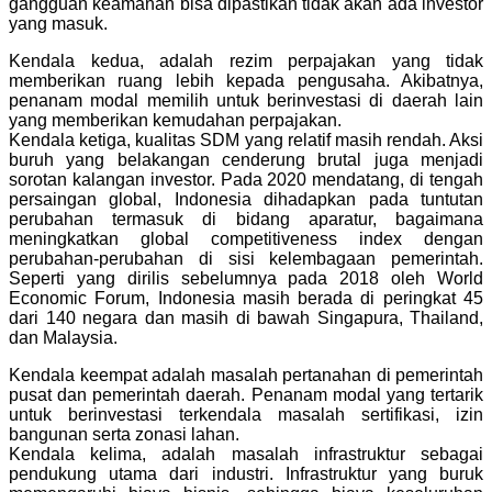
gangguan keamanan bisa dipastikan tidak akan ada investor
yang masuk.
Kendala kedua, adalah rezim perpajakan yang tidak
memberikan ruang lebih kepada pengusaha. Akibatnya,
penanam modal memilih untuk berinvestasi di daerah lain
yang memberikan kemudahan perpajakan.
Kendala ketiga, kualitas SDM yang relatif masih rendah. Aksi
buruh yang belakangan cenderung brutal juga menjadi
sorotan kalangan investor. Pada 2020 mendatang, di tengah
persaingan global, Indonesia dihadapkan pada tuntutan
perubahan termasuk di bidang aparatur, bagaimana
meningkatkan global competitiveness index dengan
perubahan-perubahan di sisi kelembagaan pemerintah.
Seperti yang dirilis sebelumnya pada 2018 oleh World
Economic Forum, Indonesia masih berada di peringkat 45
dari 140 negara dan masih di bawah Singapura, Thailand,
dan Malaysia.
Kendala keempat adalah masalah pertanahan di pemerintah
pusat dan pemerintah daerah. Penanam modal yang tertarik
untuk berinvestasi terkendala masalah sertifikasi, izin
bangunan serta zonasi lahan.
Kendala kelima, adalah masalah infrastruktur sebagai
pendukung utama dari industri. Infrastruktur yang buruk