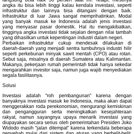
angka itu bisa lebih tinggi kalau kendala investasi, seperti
infrastruktur dan lainnya bisa ditangani dengan baik.
Infrastruktur di luar Jawa sangat memprihatinkan. Modal
yang banyak masuk ke Indonesia adalah jenis investasi
yang menyasar pasar domestik. Hal itu mengakibatkan,
tingginya angka investasi tidak sejalan dengan nilai tambah
yang dihasilkan untuk kepentingan industri dalam negeri.
Perbaikan infrastruktur cukup mendesak dilakukan di
daerah-daerah yang menjadi sentra tumbuhnya industri hilir
seperti perkebunan minyak sawit mentah (CPO) atau rotan.
Sebut saja, misalnya di daerah Sumatera atau Kalimantan.
Makanya, pekerjaan rumah pemerintah tidak hanya sekedar
mengarahkan investor saja, namun juga wajib menyediakan
segala fasilitasnya.
Solusi
Investasi adalah “roh pembangunan” karena dengan
banyaknya investasi masuk ke Indonesia, maka akan dapat
menggerakkan roda perekonomian, mengurangi kemiskinan
dan pengangguran serta meningkatkan kesejahteraan
rakyat, namun sayangnya upaya menarik investasi yang
diupayakan secara serius oleh pemerintahan Presiden Joko
Widodo masih “jalan ditempat” karena terkendala beberapa
penyebab mulai dari sistem dan aturan yang berbelit-belit,