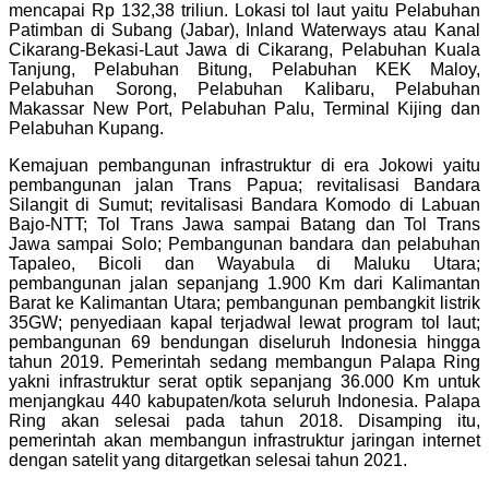
mencapai Rp 132,38 triliun. Lokasi tol laut yaitu Pelabuhan
Patimban di Subang (Jabar), Inland Waterways atau Kanal
Cikarang-Bekasi-Laut Jawa di Cikarang, Pelabuhan Kuala
Tanjung, Pelabuhan Bitung, Pelabuhan KEK Maloy,
Pelabuhan Sorong, Pelabuhan Kalibaru, Pelabuhan
Makassar New Port, Pelabuhan Palu, Terminal Kijing dan
Pelabuhan Kupang.
Kemajuan pembangunan infrastruktur di era Jokowi yaitu
pembangunan jalan Trans Papua; revitalisasi Bandara
Silangit di Sumut; revitalisasi Bandara Komodo di Labuan
Bajo-NTT; Tol Trans Jawa sampai Batang dan Tol Trans
Jawa sampai Solo; Pembangunan bandara dan pelabuhan
Tapaleo, Bicoli dan Wayabula di Maluku Utara;
pembangunan jalan sepanjang 1.900 Km dari Kalimantan
Barat ke Kalimantan Utara; pembangunan pembangkit listrik
35GW; penyediaan kapal terjadwal lewat program tol laut;
pembangunan 69 bendungan diseluruh Indonesia hingga
tahun 2019. Pemerintah sedang membangun Palapa Ring
yakni infrastruktur serat optik sepanjang 36.000 Km untuk
menjangkau 440 kabupaten/kota seluruh Indonesia. Palapa
Ring akan selesai pada tahun 2018. Disamping itu,
pemerintah akan membangun infrastruktur jaringan internet
dengan satelit yang ditargetkan selesai tahun 2021.