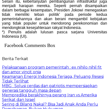
Selain itu, keberlanjutan pembangunan infrastruktur juga
menjadi harapan mereka. Seperti pernah disampaikan
dalam berbagai kesempatan, Presiden Jokowi menegaskan
tidak memiliki teban politik’ pada periode kedua
pemerintahannya dan akan berani mengambil kebijakan
yang tidak populer untuk mendorong perekonomian dan
mendongkrak kesejahteraan rakyat Indonesia.
*) Penulis adalah lulusan pasca sarjana Universitas
Indonesia (UI).
Facebook Comments Box
Berita Terkait
Pelaksanaan program pemerintah : ex nihilo nihil fit
dan amor vincit onia
Keamanan Energi Indonesia Terjaga, Peluang Resesi
Tidak Terlihat
MBG : Solusi cerdas dan patriotis mempersiapkan
generasi tangguh masa depan
Memprediksi berakhirnya perang Iran vs Amerika
Serikat dan Israel
Sering di Bilang Nakal? Bisa Jadi Anak Anda Perlu
Pemahaman, Bukan Hukuman