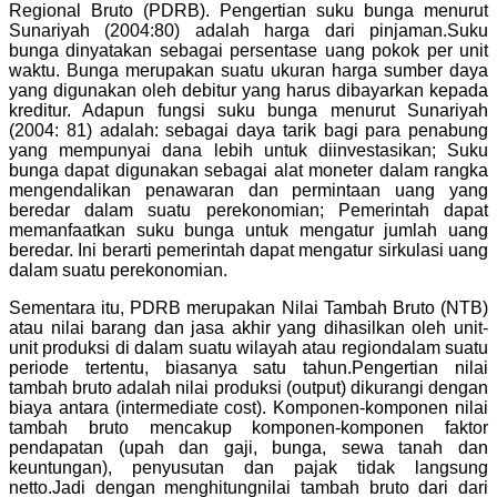
Regional Bruto (PDRB). Pengertian suku bunga menurut
Sunariyah (2004:80) adalah harga dari pinjaman.Suku
bunga dinyatakan sebagai persentase uang pokok per unit
waktu. Bunga merupakan suatu ukuran harga sumber daya
yang digunakan oleh debitur yang harus dibayarkan kepada
kreditur. Adapun fungsi suku bunga menurut Sunariyah
(2004: 81) adalah: sebagai daya tarik bagi para penabung
yang mempunyai dana lebih untuk diinvestasikan; Suku
bunga dapat digunakan sebagai alat moneter dalam rangka
mengendalikan penawaran dan permintaan uang yang
beredar dalam suatu perekonomian; Pemerintah dapat
memanfaatkan suku bunga untuk mengatur jumlah uang
beredar. Ini berarti pemerintah dapat mengatur sirkulasi uang
dalam suatu perekonomian.
Sementara itu, PDRB merupakan Nilai Tambah Bruto (NTB)
atau nilai barang dan jasa akhir yang dihasilkan oleh unit-
unit produksi di dalam suatu wilayah atau regiondalam suatu
periode tertentu, biasanya satu tahun.Pengertian nilai
tambah bruto adalah nilai produksi (output) dikurangi dengan
biaya antara (intermediate cost). Komponen-komponen nilai
tambah bruto mencakup komponen-komponen faktor
pendapatan (upah dan gaji, bunga, sewa tanah dan
keuntungan), penyusutan dan pajak tidak langsung
netto.Jadi dengan menghitungnilai tambah bruto dari dari