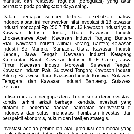
manusia dan relaksasi regulasi (deregulasi) yang akan
bermuara pada peningkatan daya saing.
Dalam berbagai sumber terbuka, disebutkan bahwa
Indonesia saat ini menawarkan nilai investasi di 13 kawasan
industri mencapai Rp 250,7 Trilun. 13 kawasan industri yaitu
Kawasan Industri Dumai, Riau; Kawasan Industri
Lhokseumawe Aceh; Kawasan Industri Tanjung Bunten-
Riau; Kawasan Industri Wilmar Serang, Banten; Kawasan
Industri Sei Mangke, Sumatera Utara; Kawasan Industri
Kendal, Jawa Tengah; Kawasan Industri Ketapang
Kalimantan Barat; Kawasan Industri JIIPE Gresik, Jawa
Timur; Kawasan Industri Morowali, Sulawesi Tengah;
Kawasan Industri Palu Sulawesi Tengah; Kawasan Industri
Bitung, Sulawesi Utara; Kawasan Industri Konawe, Sulawesi
Tenggara; dan Kawasan Industri Bantaeng, Sulawesi
Selatan.
Tulisan ini akan mengupas terkait definisi dan teori investasi,
kondisi terkini terkait berbagai kendala investasi yang
dialami di beberapa daerah, hambatan berinvestasi di
Indonesia dan solusi mengatasi hambatan investasi dari
perspektif ekonomis, hukum dan intelijen strategis.
Investasi adalah pembelian atau produksi dari modal yang
tidak dikonsumsi, tetapi digunakan untuk keperluan masa