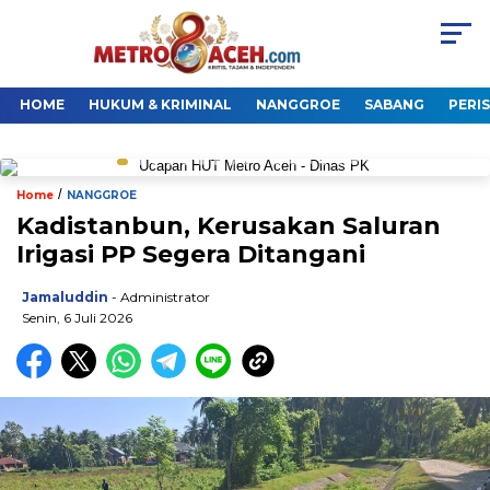
HOME
HUKUM & KRIMINAL
NANGGROE
SABANG
PERI
/
Home
NANGGROE
Kadistanbun, Kerusakan Saluran
Irigasi PP Segera Ditangani
Jamaluddin
- Administrator
Senin, 6 Juli 2026