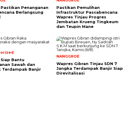
OE
NANGGROE
 Pastikan Penanganan
Pastikan Pemulihan
encana Berlangsung
Infrastruktur Pascabencana
l
Wapres Tinjau Progres
Jembatan Krueng Tingkeum
dan Teupin Mane
orized
NANGGROE
Siap Bantu
Wapres Gibran Tinjau SDN 7
anan Sawah dan
Jangka Terdampak Banjir Siap
 Terdampak Banjir
Direvitalisasi