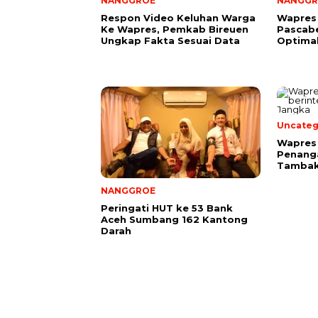
NANGGROE
NANGGR
Respon Video Keluhan Warga
Wapres
Ke Wapres, Pemkab Bireuen
Pascab
Ungkap Fakta Sesuai Data
Optima
Uncateg
Wapres 
Penang
Tambak
NANGGROE
Peringati HUT ke 53 Bank
Aceh Sumbang 162 Kantong
Darah