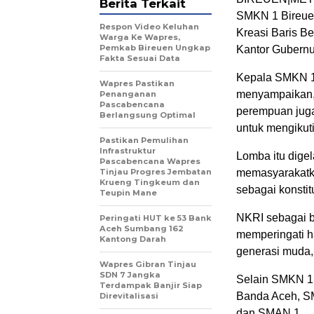
Berita Terkait
SMKN 1 Bireue
Respon Video Keluhan
Kreasi Baris B
Warga Ke Wapres,
Pemkab Bireuen Ungkap
Kantor Gubernur
Fakta Sesuai Data
Kepala SMKN 1 
Wapres Pastikan
menyampaikan, 1
Penanganan
Pascabencana
perempuan jug
Berlangsung Optimal
untuk mengikuti
Pastikan Pemulihan
Infrastruktur
Lomba itu digel
Pascabencana Wapres
Tinjau Progres Jembatan
memasyarakatka
Krueng Tingkeum dan
sebagai konsti
Teupin Mane
NKRI sebagai 
Peringati HUT ke 53 Bank
Aceh Sumbang 162
memperingati ha
Kantong Darah
generasi muda, 
Wapres Gibran Tinjau
SDN 7 Jangka
Selain SMKN 1 
Terdampak Banjir Siap
Banda Aceh, S
Direvitalisasi
dan SMAN 1