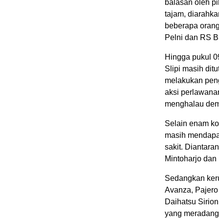
balasan oleh p
tajam, diarahk
beberapa orang
Pelni dan RS B
Hingga pukul 09
Slipi masih di
melakukan peng
aksi perlawanan
menghalau dem
Selain enam kor
masih mendapat
sakit. Diantar
Mintoharjo da
Sedangkan kerug
Avanza, Pajero
Daihatsu Sirio
yang meradang,