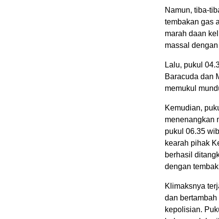
Namun, tiba-tib
tembakan gas a
marah daan kelu
massal dengan 
Lalu, pukul 04
Baracuda dan Mo
memukul mundur
Kemudian, pukul
menenangkan m
pukul 06.35 wi
kearah pihak Ke
berhasil ditang
dengan tembakk
Klimaksnya terj
dan bertambah 
kepolisian. Puk