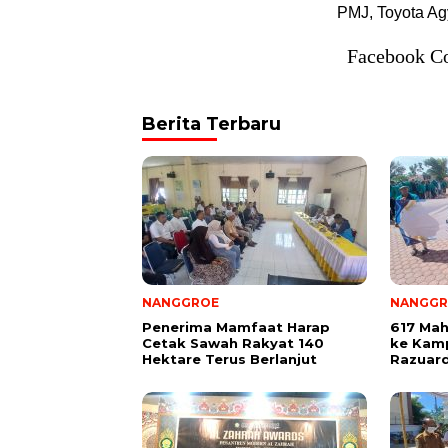
PMJ, Toyota Agy
Facebook C
Berita Terbaru
NANGGROE
NANGGR
Penerima Mamfaat Harap
617 Mah
Cetak Sawah Rakyat 140
ke Kamp
Hektare Terus Berlanjut
Razuard