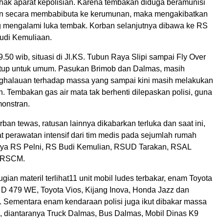
ihak aparat kepolisian. Karena tembakan diduga beramunisi
an secara membabibuta ke kerumunan, maka mengakibatkan
 mengalami luka tembak. Korban selanjutnya dibawa ke RS
udi Kemuliaan.
.50 wib, situasi di Jl.KS. Tubun Raya Slipi sampai Fly Over
tutup untuk umum. Pasukan Brimob dan Dalmas, masih
halauan terhadap massa yang sampai kini masih melakukan
. Tembakan gas air mata tak berhenti dilepaskan polisi, guna
onstran.
ban tewas, ratusan lainnya dikabarkan terluka dan saat ini,
 perawatan intensif dari tim medis pada sejumlah rumah
anya RS Pelni, RS Budi Kemulian, RSUD Tarakan, RSAL
n RSCM.
ian materil terlihat11 unit mobil ludes terbakar, enam Toyota
 D 479 WE, Toyota Vios, Kijang Inova, Honda Jazz dan
n. Sementara enam kendaraan polisi juga ikut dibakar massa
 diantaranya Truck Dalmas, Bus Dalmas, Mobil Dinas K9