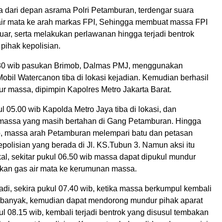
a dari depan asrama Polri Petamburan, terdengar suara
ir mata ke arah markas FPI, Sehingga membuat massa FPI
ar, serta melakukan perlawanan hingga terjadi bentrok
pihak kepolisian.
.30 wib pasukan Brimob, Dalmas PMJ, menggunakan
bil Watercanon tiba di lokasi kejadian. Kemudian berhasil
 massa, dipimpin Kapolres Metro Jakarta Barat.
 05.00 wib Kapolda Metro Jaya tiba di lokasi, dan
assa yang masih bertahan di Gang Petamburan. Hingga
b, massa arah Petamburan melempari batu dan petasan
polisian yang berada di Jl. KS.Tubun 3. Namun aksi itu
kal, sekitar pukul 06.50 wib massa dapat dipukul mundur
an gas air mata ke kerumunan massa.
adi, sekira pukul 07.40 wib, ketika massa berkumpul kembali
banyak, kemudian dapat mendorong mundur pihak aparat
ul 08.15 wib, kembali terjadi bentrok yang disusul tembakan