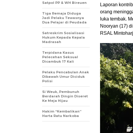
Satpol PP & WH Bireuen
Laporan kontrib
orang meningga
Tiga Remaja Diduga
Jadi Pelaku Tewasnya
luka tembak. M
Dua Pelajar di Peudada
Nooryan (17) d
RSAL Mintoharjo
Satreskrim Sosialisasi
Hukum Kepada Kepala
Madrasah
Terpidana Kasus
Pelecehan Seksual
Dicambuk 17 Kali
Pelaku Pencabulan Anak
Dibawah Umur Diciduk
Polisi
Si Weuk, Pembunuh
Berdarah Dingin Diseret
Ke Meja Hijau
Hakim “Kembalikan”
Harta Ratu Narkoba