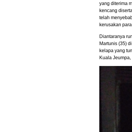
yang diterima m
kencang diserta
telah menyeba
kerusakan para
Diantaranya ru
Martunis (35) d
kelapa yang tum
Kuala Jeumpa, 