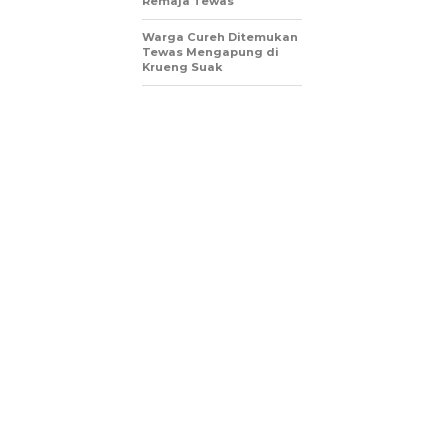
Remaja Tewas
Warga Cureh Ditemukan
Tewas Mengapung di
Krueng Suak