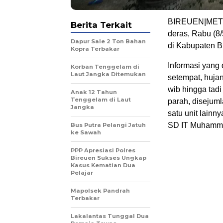
BIREUEN|METRO
Berita Terkait
deras, Rabu (8
Dapur Sale 2 Ton Bahan
di Kabupaten B
Kopra Terbakar
Informasi yang
Korban Tenggelam di
Laut Jangka Ditemukan
setempat, huja
wib hingga tad
Anak 12 Tahun
Tenggelam di Laut
parah, disejum
Jangka
satu unit lain
SD IT Muhammad
Bus Putra Pelangi Jatuh
ke Sawah
PPP Apresiasi Polres
Bireuen Sukses Ungkap
Kasus Kematian Dua
Pelajar
Mapolsek Pandrah
Terbakar
Lakalantas Tunggal Dua