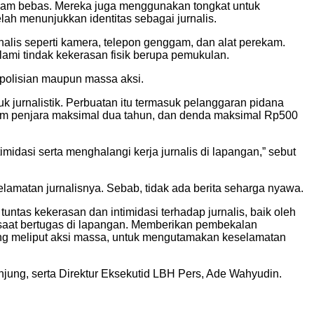
agam bebas. Mereka juga menggunakan tongkat untuk
ah menunjukkan identitas sebagai jurnalis.
alis seperti kamera, telepon genggam, dan alat perekam.
mi tindak kekerasan fisik berupa pemukulan.
epolisian maupun massa aksi.
uk jurnalistik. Perbuatan itu termasuk pelanggaran pidana
am penjara maksimal dua tahun, dan denda maksimal Rp500
dasi serta menghalangi kerja jurnalis di lapangan,” sebut
matan jurnalisnya. Sebab, tidak ada berita seharga nyawa.
ntas kekerasan dan intimidasi terhadap jurnalis, baik oleh
saat bertugas di lapangan. Memberikan pembekalan
yang meliput aksi massa, untuk mengutamakan keselamatan
anjung, serta Direktur Eksekutid LBH Pers, Ade Wahyudin.