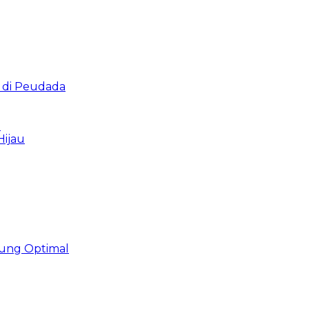
r di Peudada
i
Hijau
ung Optimal