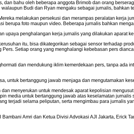
tas, dan bahu oleh beberapa anggota Brimob dan orang berser
 walaupun Budi dan Ryan mengaku sebagai jurnalis, bahkan tel
 Mereka melakukan persekusi dan merampas peralatan kerja jurn
berupa foto maupun video. Beberapa jurnalis bahkan mengala
n upaya penghalangan kerja jurnalis yang dilakukan aparat k
kerusuhan itu, bisa dikategorikan sebagai sensor terhadap prod
g Pers. Setiap orang yang menghalangi kebebasan pers dianc
rmati dan mendukung iklim kemerdekaan pers, tanpa ada intimi
sa, untuk bertanggung jawab menjaga dan mengutamakan kesela
n dan menyerukan untuk mendesak aparat kepolisian mengusut tu
in media untuk bertanggung jawab atas keselamatan jurnalis 
ang terjadi selama peliputan, serta mengimbau para jurnalis 
il Bambani Amri dan Ketua Divisi Advokasi AJI Jakarta, Erick T