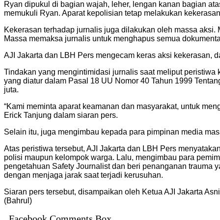
Ryan dipukul di bagian wajah, leher, lengan kanan bagian a
memukuli Ryan. Aparat kepolisian tetap melakukan kekerasan
Kekerasan terhadap jurnalis juga dilakukan oleh massa aksi.
Massa memaksa jurnalis untuk menghapus semua dokumentasi 
AJI Jakarta dan LBH Pers mengecam keras aksi kekerasan, da
Tindakan yang mengintimidasi jurnalis saat meliput peristiwa 
yang diatur dalam Pasal 18 UU Nomor 40 Tahun 1999 Tentan
juta.
“Kami meminta aparat keamanan dan masyarakat, untuk mengho
Erick Tanjung dalam siaran pers.
Selain itu, juga mengimbau kepada para pimpinan media mas
Atas peristiwa tersebut, AJI Jakarta dan LBH Pers menyataka
polisi maupun kelompok warga. Lalu, mengimbau para pemimp
pengetahuan Safety Journalist dan beri penanganan trauma y
dengan menjaga jarak saat terjadi kerusuhan.
Siaran pers tersebut, disampaikan oleh Ketua AJI Jakarta Asn
(Bahrul)
Facebook Comments Box