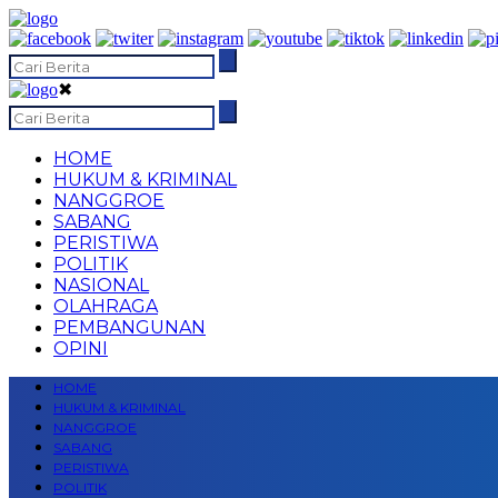
✖
HOME
HUKUM & KRIMINAL
NANGGROE
SABANG
PERISTIWA
POLITIK
NASIONAL
OLAHRAGA
PEMBANGUNAN
OPINI
HOME
HUKUM & KRIMINAL
NANGGROE
SABANG
PERISTIWA
POLITIK