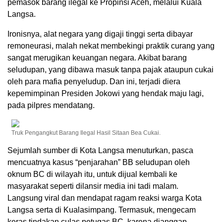
pemasok barang ilegal ke Propinsi Aceh, melalui Kuala
Langsa.
Ironisnya, alat negara yang digaji tinggi serta dibayar
remoneurasi, malah nekat membekingi praktik curang yang
sangat merugikan keuangan negara. Akibat barang
seludupan, yang dibawa masuk tanpa pajak ataupun cukai
oleh para mafia penyeludup. Dan ini, terjadi diera
kepemimpinan Presiden Jokowi yang hendak maju lagi,
pada pilpres mendatang.
Truk Pengangkut Barang Ilegal Hasil Sitaan Bea Cukai.
Sejumlah sumber di Kota Langsa menuturkan, pasca
mencuatnya kasus “penjarahan” BB seludupan oleh
oknum BC di wilayah itu, untuk dijual kembali ke
masyarakat seperti dilansir media ini tadi malam.
Langsung viral dan mendapat ragam reaksi warga Kota
Langsa serta di Kualasimpang. Termasuk, mengecam
keras tindakan culas petugas BC, karena dianggap