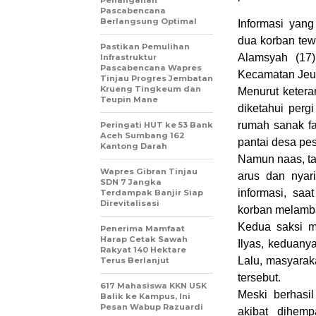
Penanganan
Pascabencana
Berlangsung Optimal
Informasi yan
dua korban tewa
Pastikan Pemulihan
Alamsyah (17)
Infrastruktur
Pascabencana Wapres
Kecamatan Je
Tinjau Progres Jembatan
Krueng Tingkeum dan
Menurut ketera
Teupin Mane
diketahui perg
rumah sanak fa
Peringati HUT ke 53 Bank
Aceh Sumbang 162
pantai desa pesi
Kantong Darah
Namun naas, tak
Wapres Gibran Tinjau
arus dan nyar
SDN 7 Jangka
informasi, saa
Terdampak Banjir Siap
Direvitalisasi
korban melamba
Kedua saksi m
Penerima Mamfaat
Harap Cetak Sawah
Ilyas, keduany
Rakyat 140 Hektare
Lalu, masyarak
Terus Berlanjut
tersebut.
617 Mahasiswa KKN USK
Meski berhasil
Balik ke Kampus, Ini
Pesan Wabup Razuardi
akibat dihem