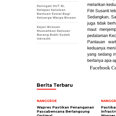
melarikan kedu
Peringati HUT RI,
Kalapas Salurkan
Fitri Susanti le
Bantuan Sosial Bagi
Sedangkan, Sa
Keluarga Warga Binaan
juga tidak ber
Kejari Bireuen
maut menjemp
Musnahkan Ratusan
Barang Bukti Sudah
pedalaman Kec
Inkracht
Pantauan wart
keduanya menin
yang sedang me
bertanya apa-a
Facebook C
Berita Terbaru
NANGGROE
NANGGR
Wapres Pastikan Penanganan
Pastika
Pascabencana Berlangsung
Infrast
Optimal
Wapres 