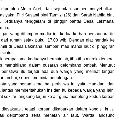
g diperoleh Metro Aceh dari sejumlah sumber menyebutkan,
s yakni Fitri Susanti binti Tarmizi (26) dan Sarah Nabila binti
. Keduanya tenggelam di pinggir pantai Desa Lakmana,
umpa.
ngan yang dihimpun media ini, kedua korban bersaudara itu
i dari rumah sejak pukul 17.00 wib. Dengan niat hendak ke
mili di Desa Lakmana, sembari mau mandi laut di pinggiran
sir itu.
 berapa lama keduanya bermain air, tiba-tiba mereka terseret
is menghilang dalam pusaran gelombang ombak. Menurut
t peristiwa itu terjadi ada dua warga yang melihat tangan
i-lambai, seperti meminta pertolongan.
ata yang pertama melihat peristiwa ini yaitu Hamdani dan
a lantas memberitahukan insiden itu kepada warga yang lain.
at sekitar langsung terjun ke air guna menolong kedua korban
 dievakuasi, tetapi korban dikabarkan dalam kondisi kritis,
pas gelombang serta menelan air laut. Warga langsung