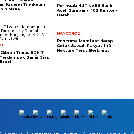
an Krueng Tingkeum
Peringati HUT ke 53 Bank
upin Mane
Aceh Sumbang 162 Kantong
Darah
NANGGROE
Penerima Mamfaat Harap
OE
Cetak Sawah Rakyat 140
Hektare Terus Berlanjut
Gibran Tinjau SDN 7
Terdampak Banjir Siap
lisasi
REDAKSI
PEDOMAN MEDIA SIBER
TERMS OF SERVICE