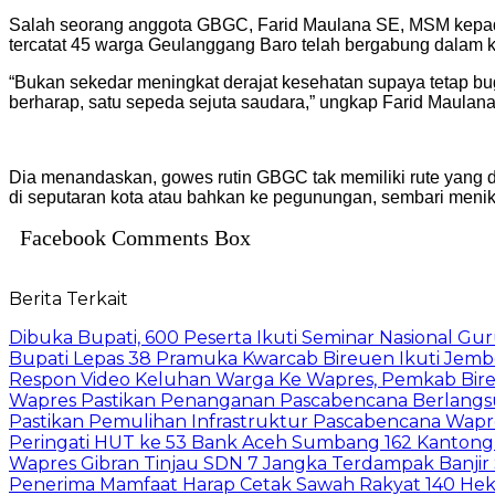
Salah seorang anggota GBGC, Farid Maulana SE, MSM kepada M
tercatat 45 warga Geulanggang Baro telah bergabung dalam k
“Bukan sekedar meningkat derajat kesehatan supaya tetap bu
berharap, satu sepeda sejuta saudara,” ungkap Farid Maulana
Dia menandaskan, gowes rutin GBGC tak memiliki rute yang 
di seputaran kota atau bahkan ke pegunungan, sembari menikm
Facebook Comments Box
Berita Terkait
Dibuka Bupati, 600 Peserta Ikuti Seminar Nasional G
Bupati Lepas 38 Pramuka Kwarcab Bireuen Ikuti Jemb
Respon Video Keluhan Warga Ke Wapres, Pemkab Bire
Wapres Pastikan Penanganan Pascabencana Berlangs
Pastikan Pemulihan Infrastruktur Pascabencana Wap
Peringati HUT ke 53 Bank Aceh Sumbang 162 Kantong
Wapres Gibran Tinjau SDN 7 Jangka Terdampak Banjir Si
Penerima Mamfaat Harap Cetak Sawah Rakyat 140 Hekt