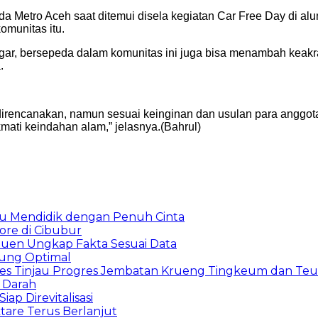
etro Aceh saat ditemui disela kegiatan Car Free Day di alun-
omunitas itu.
gar, bersepeda dalam komunitas ini juga bisa menambah keakr
.
direncanakan, namun sesuai keinginan dan usulan para anggo
ati keindahan alam,” jelasnya.(Bahrul)
uru Mendidik dengan Penuh Cinta
ore di Cibubur
uen Ungkap Fakta Sesuai Data
ung Optimal
res Tinjau Progres Jembatan Krueng Tingkeum dan Te
 Darah
ap Direvitalisasi
are Terus Berlanjut