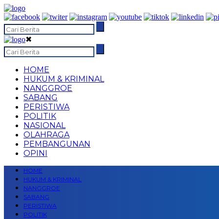
✖
HOME
HUKUM & KRIMINAL
NANGGROE
SABANG
PERISTIWA
POLITIK
NASIONAL
OLAHRAGA
PEMBANGUNAN
OPINI
HOME
HUKUM & KRIMINAL
NANGGROE
SABANG
PERISTIWA
POLITIK