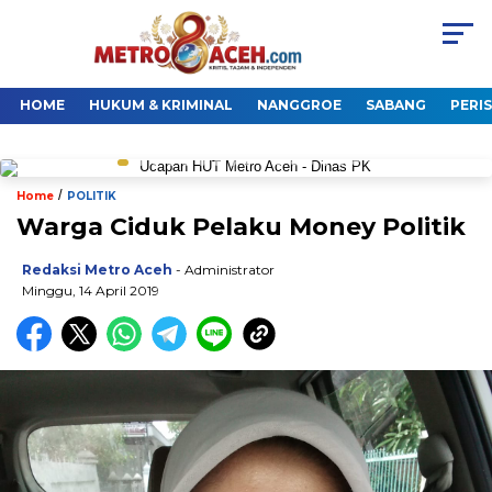
HOME
HUKUM & KRIMINAL
NANGGROE
SABANG
PERI
/
Home
POLITIK
Warga Ciduk Pelaku Money Politik
Redaksi Metro Aceh
- Administrator
Minggu, 14 April 2019