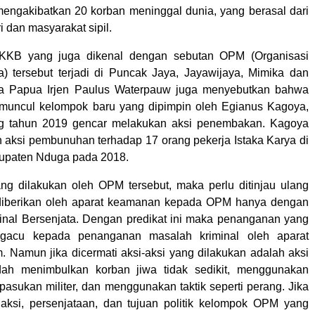
 mengakibatkan 20 korban meninggal dunia, yang berasal dari
i dan masyarakat sipil.
i KKB yang juga dikenal dengan sebutan OPM (Organisasi
 tersebut terjadi di Puncak Jaya, Jayawijaya, Mimika dan
da Papua Irjen Paulus Waterpauw juga menyebutkan bahwa
 muncul kelompok baru yang dipimpin oleh Egianus Kagoya,
g tahun 2019 gencar melakukan aksi penembakan. Kagoya
 aksi pembunuhan terhadap 17 orang pekerja Istaka Karya di
abupaten Nduga pada 2018.
ang dilakukan oleh OPM tersebut, maka perlu ditinjau ulang
 diberikan oleh aparat keamanan kepada OPM hanya dengan
nal Bersenjata. Dengan predikat ini maka penanganan yang
ngacu kepada penanganan masalah kriminal oleh aparat
 Namun jika dicermati aksi-aksi yang dilakukan adalah aksi
dah menimbulkan korban jiwa tidak sedikit, menggunakan
 pasukan militer, dan menggunakan taktik seperti perang. Jika
aksi, persenjataan, dan tujuan politik kelompok OPM yang