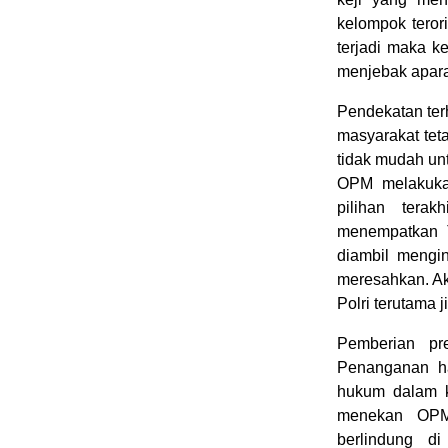
kelompok teror
terjadi maka 
menjebak apar
Pendekatan ter
masyarakat tet
tidak mudah unt
OPM melakukan
pilihan tera
menempatkan T
diambil mengi
meresahkan. Ak
Polri terutama 
Pemberian pre
Penanganan h
hukum dalam k
menekan OPM 
berlindung d