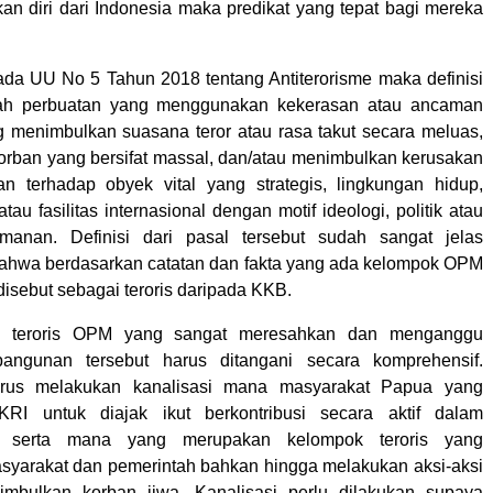
an diri dari Indonesia maka predikat yang tepat bagi mereka
ada UU No 5 Tahun 2018 tentang Antiterorisme maka definisi
lah perbuatan yang menggunakan kekerasan atau ancaman
 menimbulkan suasana teror atau rasa takut secara meluas,
rban yang bersifat massal, dan/atau menimbulkan kerusakan
n terhadap obyek vital yang strategis, lingkungan hidup,
 atau fasilitas internasional dengan motif ideologi, politik atau
anan. Definisi dari pasal tersebut sudah sangat jelas
ahwa berdasarkan catatan dan fakta yang ada kelompok OPM
a disebut sebagai teroris daripada KKB.
k teroris OPM yang sangat meresahkan dan menganggu
angunan tersebut harus ditangani secara komprehensif.
arus melakukan kanalisasi mana masyarakat Papua yang
I untuk diajak ikut berkontribusi secara aktif dalam
 serta mana yang merupakan kelompok teroris yang
yarakat dan pemerintah bahkan hingga melakukan aksi-aksi
imbulkan korban jiwa. Kanalisasi perlu dilakukan supaya