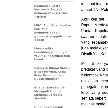
tersebut telah
Keamanan Energi
aparat TNI, Polr
Indonesia Terjaga,
Peluang Resesi Tidak
Terlihat
Aksi keji dar
Papua Merdeka)
MBG : Solusi cerdas dan
patriotis
Paniai. Kapol
mempersiapkan
generasi tangguh masa
saat ini sudah
depan
yang sepanjan
juga melakukan
Memprediksi
berakhirnya perang Iran
Distrik Yigi K
vs Amerika Serikat dan
Israel
Melihat aksi y
Sering di Bilang Nakal?
predikat yang
Bisa Jadi Anak Anda
Kelompok Krimi
Perlu Pemahaman,
Bukan Hukuman
dilakukan me
penegak hukum.
Bireuen Kota Santri:
Menggali Potensi
teror yang su
Ekonomi Berbasis
senjata seperti
Syariah
melihat model 
Dirjenpas Menolak