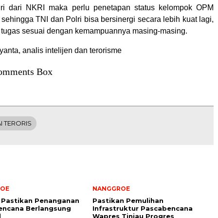
ri dari NKRI maka perlu penetapan status kelompok OPM
, sehingga TNI dan Polri bisa bersinergi secara lebih kuat lagi,
 tugas sesuai dengan kemampuannya masing-masing.
yanta, analis intelijen dan terorisme
omments Box
I TERORIS
OE
NANGGROE
 Pastikan Penanganan
Pastikan Pemulihan
encana Berlangsung
Infrastruktur Pascabencana
l
Wapres Tinjau Progres