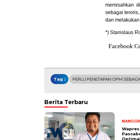
memisahkan di
sebagai teroris
dan melakukan
*) Stanislaus Ri
Facebook C
Tag :
PERLU PENETAPAN OPM SEBAGA
Berita Terbaru
NANGGR
Wapres
Pascab
Optima