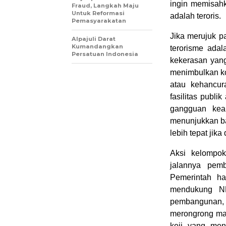
ingin memisahk
Fraud, Langkah Maju
Untuk Reformasi
adalah teroris.
Pemasyarakatan
Jika merujuk p
Alpajuli Darat
Kumandangkan
terorisme ada
Persatuan Indonesia
kekerasan yang
menimbulkan ko
atau kehancura
fasilitas publik
gangguan keam
menunjukkan b
lebih tepat jik
Aksi kelompo
jalannya pemb
Pemerintah h
mendukung NKR
pembangunan,
merongrong mas
keji yang men