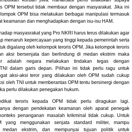
is OPM tersebut tidak membaur dengan masyarakat. Jika ini
kelompok OPM bisa melakukan berbagai manipulasi termasuk
at keamanan dan menghadapkan dengan isu-isu HAM.
hadap masyasrakat yang Pro NKRI harus terus dilakukan agar
ap menaruh kepercayaan yang tinggi kepada pemerintah serta
uk digalang oleh kelompok teroris OPM. Jika kelompok teroris
 aksi bersenjata dan berlindung di medan ekstrim maka
khir adalah negara melakukan tindakan tegas dengan
NI dalam garis depan. Pilihan ini tidak perlu ragu untuk
ngat aksi-aksi teror yang dilakukan oleh OPM sudah cukup
si oleh TNI untuk memberantas OPM tentu bersinergi dengan
jika perlu dilakukan penegakan hukum.
dikat teroris kepada OPM tidak perlu diragukan lagi.
anya dengan pendekatan keamanan oleh aparat penegak
onteks penanganan masalah krikminal tidak cukup. Untuk
yang menggunakan senjata standard militer, mampu
i medan ekstrim, dan mempunyai tujuan politik untuk