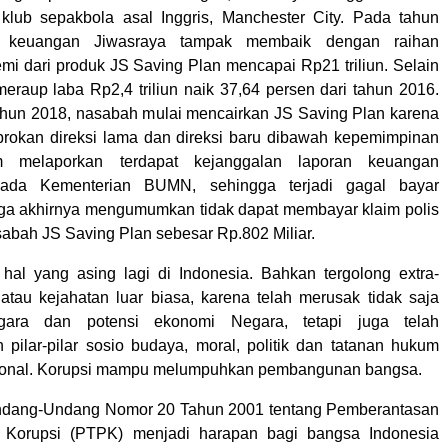
klub sepakbola asal Inggris, Manchester City. Pada tahun
i keuangan Jiwasraya tampak membaik dengan raihan
mi dari produk JS Saving Plan mencapai Rp21 triliun. Selain
meraup laba Rp2,4 triliun naik 37,64 persen dari tahun 2016.
hun 2018, nasabah mulai mencairkan JS Saving Plan karena
rokan direksi lama dan direksi baru dibawah kepemimpinan
melaporkan terdapat kejanggalan laporan keuangan
pada Kementerian BUMN, sehingga terjadi gagal bayar
ga akhirnya mengumumkan tidak dapat membayar klaim polis
sabah JS Saving Plan sebesar Rp.802 Miliar.
hal yang asing lagi di Indonesia. Bahkan tergolong extra-
 atau kejahatan luar biasa, karena telah merusak tidak saja
ara dan potensi ekonomi Negara, tetapi juga telah
pilar-pilar sosio budaya, moral, politik dan tatanan hukum
onal. Korupsi mampu melumpuhkan pembangunan bangsa.
dang-Undang Nomor 20 Tahun 2001 tentang Pemberantasan
 Korupsi (PTPK) menjadi harapan bagi bangsa Indonesia