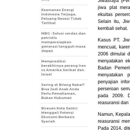
Jiwasraya (Per
jiwa plat mera
Keamanan Energi
ekuitas perser
Indonesia Terjaga,
Peluang Resesi Tidak
Selain itu, J
Terlihat
kembali sehat.
MBG : Solusi cerdas dan
patriotis
Kasus PT. Jiw
mempersiapkan
generasi tangguh masa
mencuat, karen
depan
2006 dimulai 
menyatakan eku
Memprediksi
berakhirnya perang Iran
Badan Pemerik
vs Amerika Serikat dan
Israel
menyatakan p
penyajian info
Sering di Bilang Nakal?
perseroan sema
Bisa Jadi Anak Anda
Perlu Pemahaman,
pada 2009. D
Bukan Hukuman
reasuransi dan 
Bireuen Kota Santri:
Menggali Potensi
Namun, Kepala
Ekonomi Berbasis
reasuransi me
Syariah
Pada 2014, di