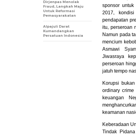
Dirjenpas Menolak
sponsor untuk 
Fraud, Langkah Maju
Untuk Reformasi
2017, kondis
Pemasyarakatan
pendapatan pre
Alpajuli Darat
itu, perseroan 
Kumandangkan
Namun pada ta
Persatuan Indonesia
mencium kebob
Asmawi Syam 
Jiwasraya ke
perseroan hing
jatuh tempo na
Korupsi bukan 
ordinary crime
keuangan Neg
menghancurkan 
keamanan nasi
Keberadaan Un
Tindak Pidana