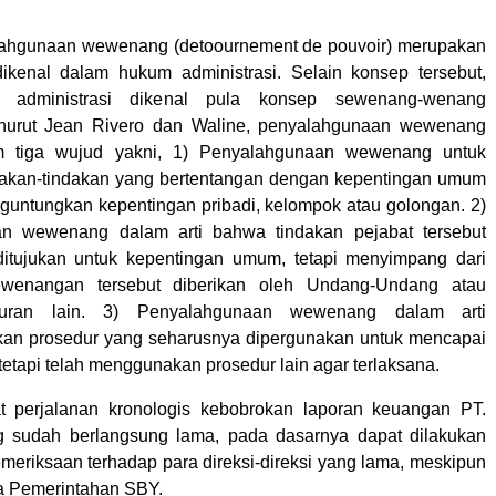
ahgunaan wewenang (detoournement de pouvoir) merupakan
ikenal dalam hukum administrasi. Selain konsep tersebut,
administrasi dikenal pula konsep sewenang-wenang
Menurut Jean Rivero dan Waline, penyalahgunaan wewenang
am tiga wujud yakni, 1) Penyalahgunaan wewenang untuk
dakan-tindakan yang bertentangan dengan kepentingan umum
guntungkan kepentingan pribadi, kelompok atau golongan. 2)
n wewenang dalam arti bahwa tindakan pejabat tersebut
ditujukan untuk kepentingan umum, tetapi menyimpang dari
ewenangan tersebut diberikan oleh Undang-Undang atau
raturan lain. 3) Penyalahgunaan wewenang dalam arti
an prosedur yang seharusnya dipergunakan untuk mencapai
, tetapi telah menggunakan prosedur lain agar terlaksana.
at perjalanan kronologis kebobrokan laporan keuangan PT.
g sudah berlangsung lama, pada dasarnya dapat dilakukan
eriksaan terhadap para direksi-direksi yang lama, meskipun
ra Pemerintahan SBY.