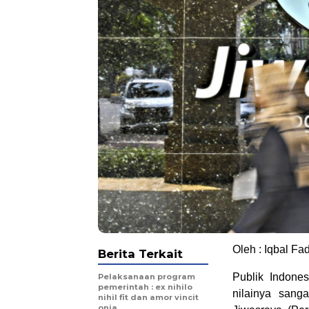
Oleh : Iqbal Fad
Berita Terkait
Publik Indone
Pelaksanaan program
pemerintah : ex nihilo
nilainya sanga
nihil fit dan amor vincit
onia