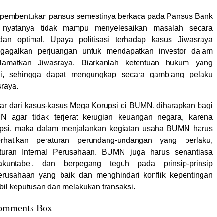
a pembentukan pansus semestinya berkaca pada Pansus Bank
 nyatanya tidak mampu menyelesaikan masalah secara
dan optimal. Upaya politisasi terhadap kasus Jiwasraya
gagalkan perjuangan untuk mendapatkan investor dalam
lamatkan Jiwasraya. Biarkanlah ketentuan hukum yang
ggi, sehingga dapat mengungkap secara gamblang pelaku
sraya.
lajar dari kasus-kasus Mega Korupsi di BUMN, diharapkan bagi
 agar tidak terjerat kerugian keuangan negara, karena
upsi, maka dalam menjalankan kegiatan usaha BUMN harus
rhatikan peraturan perundang-undangan yang berlaku,
turan Internal Perusahaan. BUMN juga harus senantiasa
 akuntabel, dan berpegang teguh pada prinsip-prinsip
erusahaan yang baik dan menghindari konflik kepentingan
l keputusan dan melakukan transaksi.
omments Box