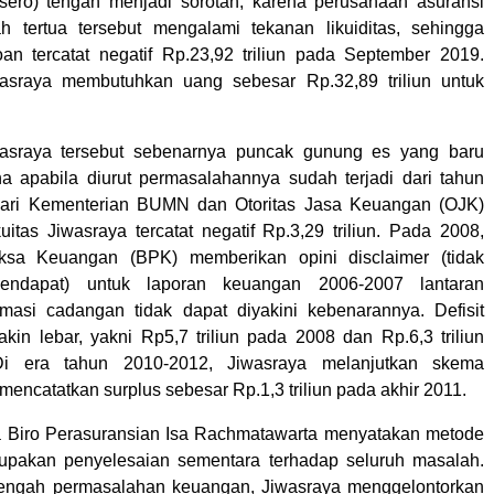
sero) tengah menjadi sorotan, karena perusahaan asuransi
h tertua tersebut mengalami tekanan likuiditas, sehingga
oan tercatat negatif Rp.23,92 triliun pada September 2019.
iwasraya membutuhkan uang sebesar Rp.32,89 triliun untuk
asraya tersebut sebenarnya puncak gunung es yang baru
a apabila diurut permasalahannya sudah terjadi dari tahun
dari Kementerian BUMN dan Otoritas Jasa Keuangan (OJK)
itas Jiwasraya tercatat negatif Rp.3,29 triliun. Pada 2008,
sa Keuangan (BPK) memberikan opini disclaimer (tidak
endapat) untuk laporan keuangan 2006-2007 lantaran
rmasi cadangan tidak dapat diyakini kebenarannya. Defisit
kin lebar, yakni Rp5,7 triliun pada 2008 dan Rp.6,3 triliun
i era tahun 2010-2012, Jiwasraya melanjutkan skema
mencatatkan surplus sebesar Rp.1,3 triliun pada akhir 2011.
 Biro Perasuransian Isa Rachmatawarta menyatakan metode
rupakan penyelesaian sementara terhadap seluruh masalah.
tengah permasalahan keuangan, Jiwasraya menggelontorkan