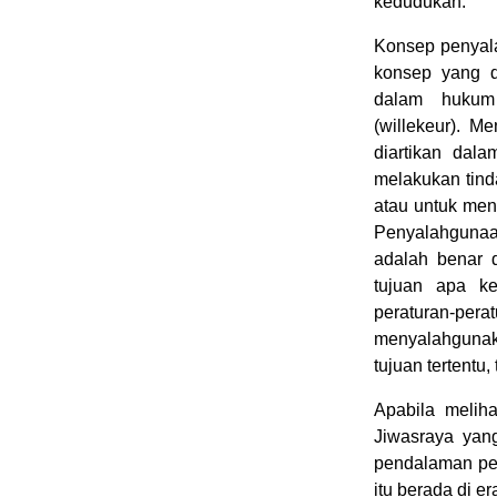
kedudukan.
Konsep penyal
konsep yang d
dalam hukum 
(willekeur). 
diartikan dal
melakukan tin
atau untuk men
Penyalahgunaa
adalah benar 
tujuan apa k
peraturan-pe
menyalahgunak
tujuan tertentu
Apabila melih
Jiwasraya yan
pendalaman pem
itu berada di e