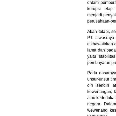
dalam pembera
korupsi tetap
menjadi penyak
perusahaan-per
Akan tetapi, s
PT. Jiwasraya 
dikhawatirkan a
lama dan pada 
yaitu stabili
pembayaran pr
Pada dasarnya
unsur-unsur ti
diri sendiri 
kewenangan, k
atau kedudukan
negara. Dalam
wewenang, kes