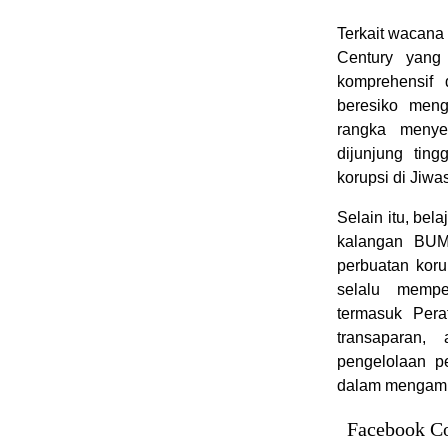
Terkait wacan
Century yang
komprehensif 
beresiko meng
rangka menye
dijunjung tin
korupsi di Jiwa
Selain itu, be
kalangan BUMN
perbuatan kor
selalu mempe
termasuk Pera
transaparan,
pengelolaan p
dalam mengambi
Facebook C