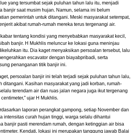
ue yang tersumbat sejak puluhan tahun lalu itu, menjadi
 banjir saat musim hujan. Namun, selama ini belum
tian pemerintah untuk ditangani. Meski masyarakat setempat,
njerit akibat rumah-rumah mereka terus tergenangi air.
kabar tentang kondisi yang menyebabkan masyarakat kecil,
bah banjir. H Mukhlis meluncur ke lokasi guna meninjau
keluhkan itu. Dia kaget menyaksikan persoalan tersebut, lalu
mengerahkan escavator dengan biayabpribadi, serta
ng penanganan titik banjir ini.
et, persoalan banjir ini telah terjadi sejak puluhan tahun lalu,
ah ditangani. Kasihan masyarakat yang jadi korban, rumah-
lalu terendam air dan ruas jalan negara juga ikut tergenang
centimeter,” ujar H Mukhlis.
rdasarkan laporan perangkat gampong, setiap November dan
 intensitas curah hujan tinggi, warga selalu dihantui
a banjir pasti merendam rumah, dengan ketinggian air bisa
timeter. Kendati, lokasi ini merupakan tanggung jawab Balai