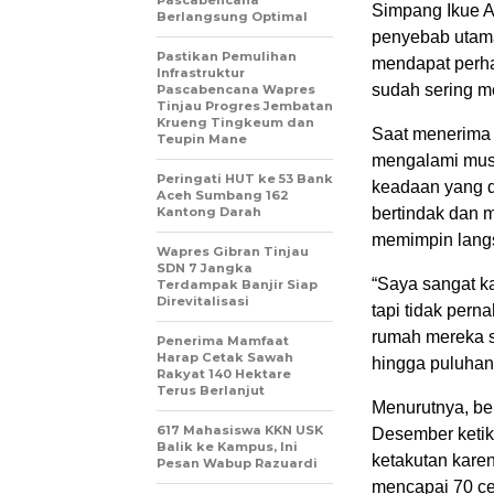
Pascabencana
Simpang Ikue Al
Berlangsung Optimal
penyebab utama
Pastikan Pemulihan
mendapat perha
Infrastruktur
sudah sering me
Pascabencana Wapres
Tinjau Progres Jembatan
Krueng Tingkeum dan
Saat menerima 
Teupin Mane
mengalami musi
Peringati HUT ke 53 Bank
keadaan yang di
Aceh Sumbang 162
Kantong Darah
bertindak dan 
memimpin langsu
Wapres Gibran Tinjau
SDN 7 Jangka
“Saya sangat kag
Terdampak Banjir Siap
Direvitalisasi
tapi tidak pern
rumah mereka se
Penerima Mamfaat
Harap Cetak Sawah
hingga puluhan 
Rakyat 140 Hektare
Terus Berlanjut
Menurutnya, be
617 Mahasiswa KKN USK
Desember ketika
Balik ke Kampus, Ini
ketakutan karen
Pesan Wabup Razuardi
mencapai 70 cen