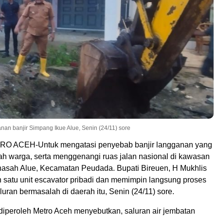
an banjir Simpang Ikue Alue, Senin (24/11) sore
 ACEH-Untuk mengatasi penyebab banjir langganan yang
 warga, serta menggenangi ruas jalan nasional di kawasan
sah Alue, Kecamatan Peudada. Bupati Bireuen, H Mukhlis
satu unit escavator pribadi dan memimpin langsung proses
ran bermasalah di daerah itu, Senin (24/11) sore.
 diperoleh Metro Aceh menyebutkan, saluran air jembatan