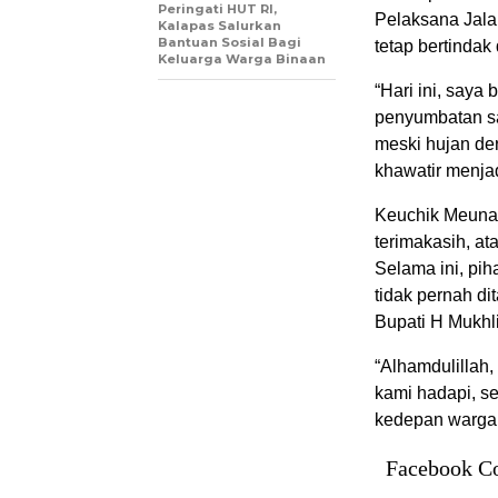
Peringati HUT RI,
Pelaksana Jala
Kalapas Salurkan
Bantuan Sosial Bagi
tetap bertinda
Keluarga Warga Binaan
“Hari ini, saya
penyumbatan sal
meski hujan de
khawatir menjad
Keuchik Meunas
terimakasih, at
Selama ini, pih
tidak pernah d
Bupati H Mukhli
“Alhamdulillah,
kami hadapi, s
kedepan warga k
Facebook C