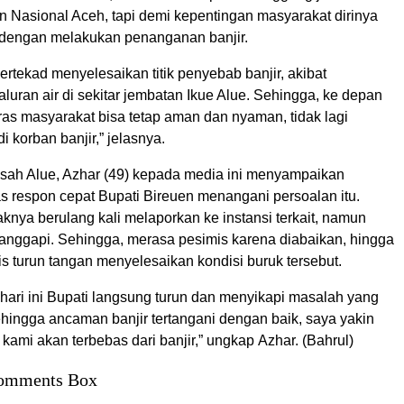
n Nasional Aceh, tapi demi kepentingan masyarakat dirinya
k dengan melakukan penanganan banjir.
 bertekad menyelesaikan titik penyebab banjir, akibat
uran air di sekitar jembatan Ikue Alue. Sehingga, ke depan
ras masyarakat bisa tetap aman dan nyaman, tidak lagi
i korban banjir,” jelasnya.
ah Alue, Azhar (49) kepada media ini menyampaikan
as respon cepat Bupati Bireuen menangani persoalan itu.
aknya berulang kali melaporkan ke instansi terkait, namun
itanggapi. Sehingga, merasa pesimis karena diabaikan, hingga
s turun tangan menyelesaikan kondisi buruk tersebut.
 hari ini Bupati langsung turun dan menyikapi masalah yang
ehingga ancaman banjir tertangani dengan baik, saya yakin
ami akan terbebas dari banjir,” ungkap Azhar. (Bahrul)
omments Box