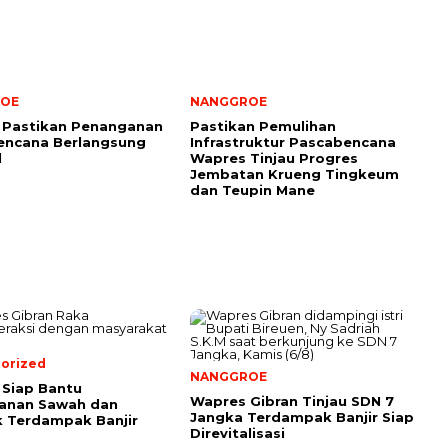
OE
NANGGROE
 Pastikan Penanganan
Pastikan Pemulihan
encana Berlangsung
Infrastruktur Pascabencana
l
Wapres Tinjau Progres
Jembatan Krueng Tingkeum
dan Teupin Mane
orized
NANGGROE
Siap Bantu
Wapres Gibran Tinjau SDN 7
anan Sawah dan
Jangka Terdampak Banjir Siap
 Terdampak Banjir
Direvitalisasi