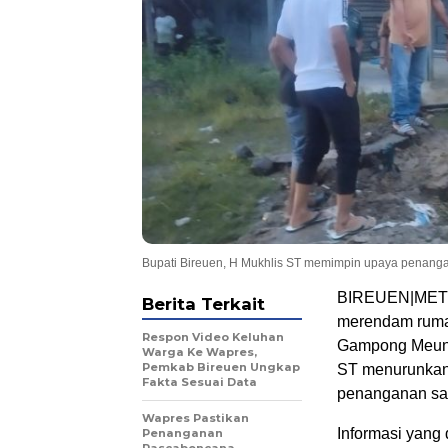
Bupati Bireuen, H Mukhlis ST memimpin upaya penangan
BIREUEN|METRO
Berita Terkait
merendam rumah
Respon Video Keluhan
Gampong Meuna
Warga Ke Wapres,
Pemkab Bireuen Ungkap
ST menurunkan 
Fakta Sesuai Data
penanganan salu
Wapres Pastikan
Informasi yang
Penanganan