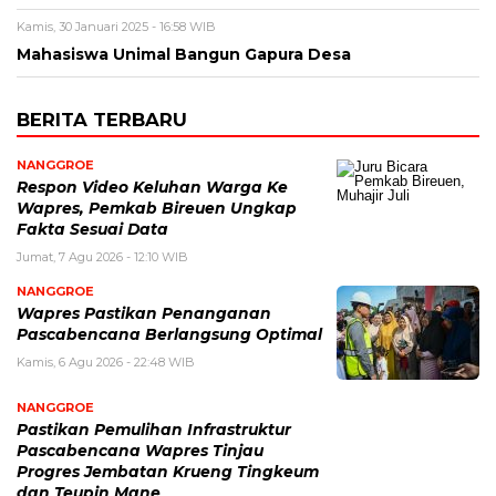
Kamis, 30 Januari 2025 - 16:58 WIB
Mahasiswa Unimal Bangun Gapura Desa
BERITA TERBARU
NANGGROE
Respon Video Keluhan Warga Ke
Wapres, Pemkab Bireuen Ungkap
Fakta Sesuai Data
Jumat, 7 Agu 2026 - 12:10 WIB
NANGGROE
Wapres Pastikan Penanganan
Pascabencana Berlangsung Optimal
Kamis, 6 Agu 2026 - 22:48 WIB
NANGGROE
Pastikan Pemulihan Infrastruktur
Pascabencana Wapres Tinjau
Progres Jembatan Krueng Tingkeum
dan Teupin Mane