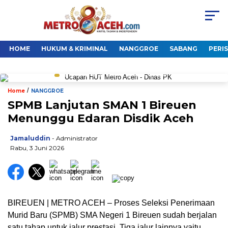
HOME
HUKUM & KRIMINAL
NANGGROE
SABANG
PERI
/
Home
NANGGROE
SPMB Lanjutan SMAN 1 Bireuen
Menunggu Edaran Disdik Aceh
Jamaluddin
- Administrator
Rabu, 3 Juni 2026
BIREUEN | METRO ACEH – Proses Seleksi Penerimaan
Murid Baru (SPMB) SMA Negeri 1 Bireuen sudah berjalan
satu tahap untuk jalur prestasi. Tiga jalur lainnya yaitu