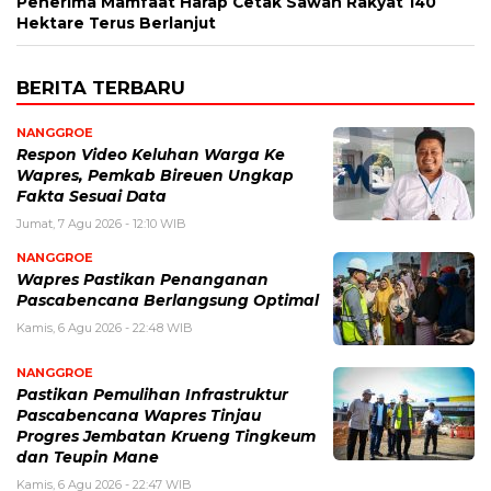
Penerima Mamfaat Harap Cetak Sawah Rakyat 140
Hektare Terus Berlanjut
BERITA TERBARU
NANGGROE
Respon Video Keluhan Warga Ke
Wapres, Pemkab Bireuen Ungkap
Fakta Sesuai Data
Jumat, 7 Agu 2026 - 12:10 WIB
NANGGROE
Wapres Pastikan Penanganan
Pascabencana Berlangsung Optimal
Kamis, 6 Agu 2026 - 22:48 WIB
NANGGROE
Pastikan Pemulihan Infrastruktur
Pascabencana Wapres Tinjau
Progres Jembatan Krueng Tingkeum
dan Teupin Mane
Kamis, 6 Agu 2026 - 22:47 WIB