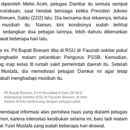
g diperoleh Metro Aceh, petugas Damkar itu semula sempat
 kecelakaan, saat hendak bersiaga ketika Presiden Jokowi
ireuen, Sabtu (22/2) lalu. Dia bersama dua rekannya, terluka
musibah itu. Namun, kini kondisinya sudah terlihat
, sedangkan dua petugas lainnya, lebih dahulu dibenarkan
awat beberapa hari lalu.
ini, Plt Bupati Bireuen tiba di RSU dr Fauziah sekitar pukul
enghadiri malam pelantikan Pengurus PSSB. Kemudian,
g inap kelas III rumah sakit pemerintah daerah itu. Setelah
 Mustafa, dia memotivasi petugas Damkar ini agar tetap
abah menghadapi musibah itu.
Plt Bupati Bireuen, Dr H Muzakkar A Gani SH M.Si
didampingi Direktur RSU dr Fauziah Bireuen, dr Amir
Addani M.Kes berbincang dengan petugas piket.
endapat informasi atas peristiwa naas yang dialami petugas
mun, karena intensitas kesibukan selama ini, baru tadi malam
k Yusri Mustafa yang sudah beberapa hari dirawat.