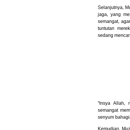
Selanjutnya, M
jaga, yang me
semangat, agar
tuntutan mere
sedang mencari 
“Insya Allah,
semangat membe
senyum bahagia
Kemudian, Muz