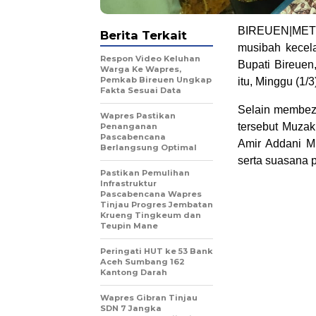
BIREUEN|METRO
Berita Terkait
musibah kecel
Respon Video Keluhan
Bupati Bireue
Warga Ke Wapres,
Pemkab Bireuen Ungkap
itu, Minggu (1/3)
Fakta Sesuai Data
Selain membezu
Wapres Pastikan
tersebut Muzak
Penanganan
Pascabencana
Amir Addani M.
Berlangsung Optimal
serta suasana 
Pastikan Pemulihan
Infrastruktur
Pascabencana Wapres
Tinjau Progres Jembatan
Krueng Tingkeum dan
Teupin Mane
Peringati HUT ke 53 Bank
Aceh Sumbang 162
Kantong Darah
Wapres Gibran Tinjau
SDN 7 Jangka