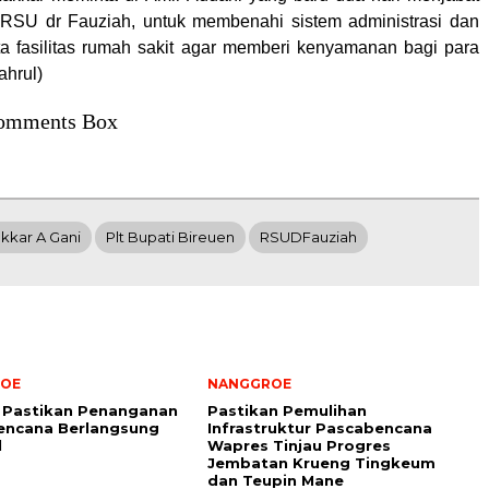
r RSU dr Fauziah, untuk membenahi sistem administrasi dan
ta fasilitas rumah sakit agar memberi kenyamanan bagi para
ahrul)
omments Box
kkar A Gani
Plt Bupati Bireuen
RSUDFauziah
OE
NANGGROE
 Pastikan Penanganan
Pastikan Pemulihan
encana Berlangsung
Infrastruktur Pascabencana
l
Wapres Tinjau Progres
Jembatan Krueng Tingkeum
dan Teupin Mane