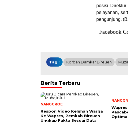
posisi Direktu
pelayanan, ser
pengunjung. (B
Facebook C
Tag :
Korban Damkar Bireuen
Muza
Berita Terbaru
NANGGR
NANGGROE
Wapres
Respon Video Keluhan Warga
Pascab
Ke Wapres, Pemkab Bireuen
Optima
Ungkap Fakta Sesuai Data