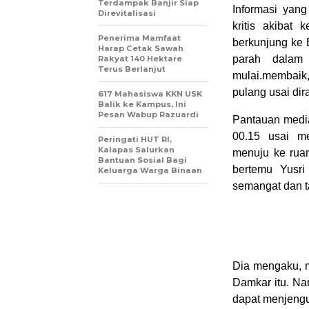
Terdampak Banjir Siap
Informasi yan
Direvitalisasi
kritis akibat
Penerima Mamfaat
berkunjung ke B
Harap Cetak Sawah
parah dalam 
Rakyat 140 Hektare
Terus Berlanjut
mulai.membaik
pulang usai dir
617 Mahasiswa KKN USK
Balik ke Kampus, Ini
Pesan Wabup Razuardi
Pantauan media 
00.15 usai m
Peringati HUT RI,
Kalapas Salurkan
menuju ke ruan
Bantuan Sosial Bagi
bertemu Yusri
Keluarga Warga Binaan
semangat dan t
Dia mengaku, m
Damkar itu. Na
dapat menjengu