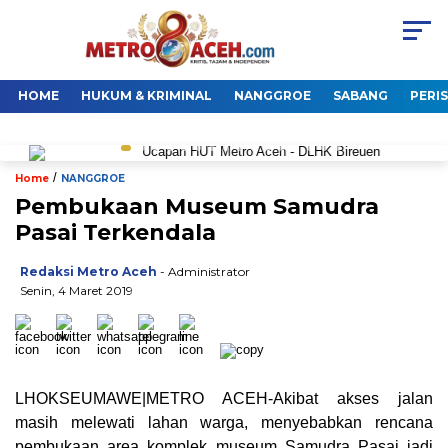
HOME
HUKUM & KRIMINAL
NANGGROE
SABANG
PERI
/
Home
NANGGROE
Pembukaan Museum Samudra
Pasai Terkendala
Redaksi Metro Aceh
- Administrator
Senin, 4 Maret 2019
LHOKSEUMAWE|METRO ACEH-Akibat akses jalan
masih melewati lahan warga, menyebabkan rencana
pembukaan area komplek museum Samudra Pasai jadi