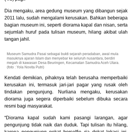
Dia mengaku, area gedung museum yang dibangun sejak
2011 lalu, sudah mengalami kerusakan. Bahkan beberapa
bagian museum ini, seperti diorama kapal dan nisan, serta
sejumlah huruf pada tulisan museum, hilang akibat ulah
tangan jahil.
Museum Samudra Pasai sebagai bukti sejarah peradaban, awal mula
masuknya ajaran Islam dan menyebar ke seluruh nusantara, berdiri
megah di kawasan Desa Beuringen, Kecamatan Samudra Aceh Utara.
(foto : Yola Novita Putri)
Kendati demikian, pihaknya telah berusaha memperbaiki
kerusakan ini, termasuk jari-jari pagar yang rusak oleh
tindakan pengunjung. Nurliana mengaku, kerusakan
diorama juga segera diperbaiki sebelum dibuka secara
resmi bagi masyarakat.
“Diorama kapal sudah kami pasangi larangan, agar
pengunjung tidak naik dan duduk. Tapi tulisan itu hilang,
karena pengunjung nekat berselfie ria dekat lokasi ini.