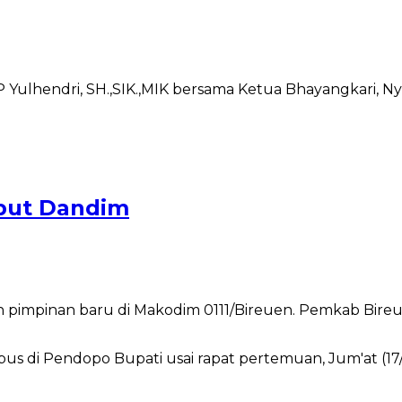
lhendri, SH.,SIK.,MIK bersama Ketua Bhayangkari, Ny 
but Dandim
pinan baru di Makodim 0111/Bireuen. Pemkab Bireuen