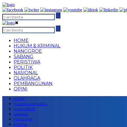
✖
HOME
HUKUM & KRIMINAL
NANGGROE
SABANG
PERISTIWA
POLITIK
NASIONAL
OLAHRAGA
PEMBANGUNAN
OPINI
HOME
HUKUM & KRIMINAL
NANGGROE
SABANG
PERISTIWA
POLITIK