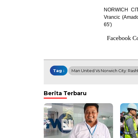
NORWICH CITY:
Vrancic (Amado
65′)
Facebook C
Tag :
Man United Vs Norwich City: Rash
Berita Terbaru