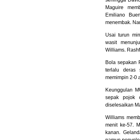
Maguire memb
Emiliano Bue
menembak. Namu
Usai turun mi
wasit menunju
Williams. Rashf
Bola sepakan R
terlalu dera
memimpin 2-0 a
Keunggulan MU
sepak pojok 
diselesaikan M
Williams memb
menit ke-57. 
kanan. Geland
namun penyeles