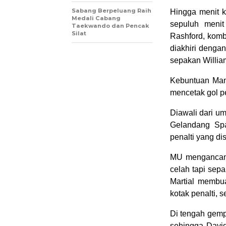
Sabang Berpeluang Raih
Hingga menit k
Medali Cabang
sepuluh menit
Taekwando dan Pencak
Silat
Rashford, komb
diakhiri denga
sepakan Willi
Kebuntuan Manc
mencetak gol p
Diawali dari u
Gelandang Spa
penalti yang di
MU mengancam 
celah tapi sep
Martial membu
kotak penalti, 
Di tengah gemp
sehingga Davi