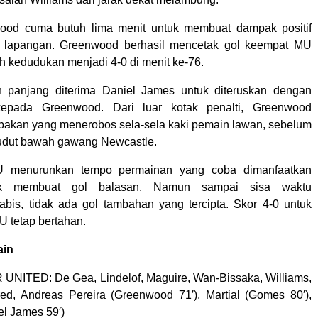
od cuma butuh lima menit untuk membuat dampak positif
 lapangan. Greenwood berhasil mencetak gol keempat MU
 kedudukan menjadi 4-0 di menit ke-76.
panjang diterima Daniel James untuk diteruskan dengan
kepada Greenwood. Dari luar kotak penalti, Greenwood
akan yang menerobos sela-sela kaki pemain lawan, sebelum
udut bawah gawang Newcastle.
U menurunkan tempo permainan yang coba dimanfaatkan
uk membuat gol balasan. Namun sampai sisa waktu
abis, tidak ada gol tambahan yang tercipta. Skor 4-0 untuk
 tetap bertahan.
ain
ITED: De Gea, Lindelof, Maguire, Wan-Bissaka, Williams,
red, Andreas Pereira (Greenwood 71′), Martial (Gomes 80′),
el James 59′)