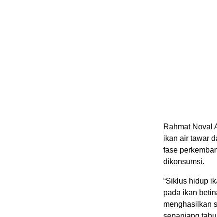
Rahmat Noval A
ikan air tawar
fase perkembang
dikonsumsi.
“Siklus hidup 
pada ikan betin
menghasilkan s
sepanjang tahu