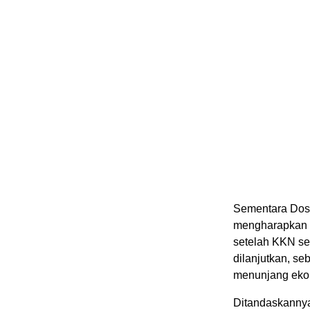
Sementara Dos
mengharapkan a
setelah KKN se
dilanjutkan, s
menunjang ekon
Ditandaskannya