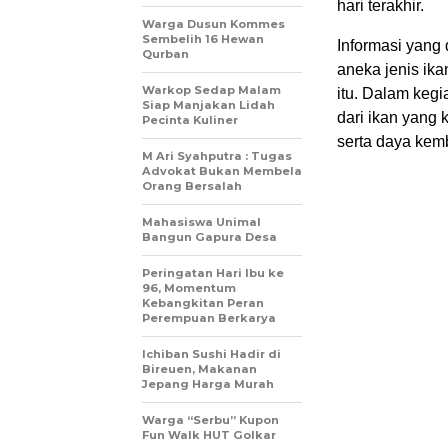
hari terakhir.
Warga Dusun Kommes
Sembelih 16 Hewan
Informasi yang
Qurban
aneka jenis ik
Warkop Sedap Malam
itu. Dalam kegi
Siap Manjakan Lidah
dari ikan yang
Pecinta Kuliner
serta daya kem
M Ari Syahputra : Tugas
Advokat Bukan Membela
Orang Bersalah
Mahasiswa Unimal
Bangun Gapura Desa
Peringatan Hari Ibu ke
96, Momentum
Kebangkitan Peran
Perempuan Berkarya
Ichiban Sushi Hadir di
Bireuen, Makanan
Jepang Harga Murah
Warga “Serbu” Kupon
Fun Walk HUT Golkar