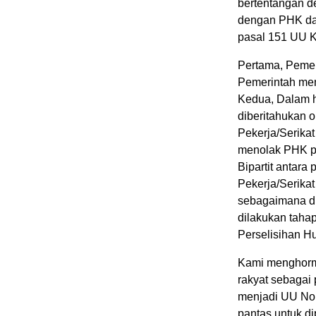
bertentangan d
dengan PHK dan
pasal 151 UU K
Pertama, Pemeri
Pemerintah men
Kedua, Dalam h
diberitahukan 
Pekerja/Serikat
menolak PHK pe
Bipartit antara
Pekerja/Serikat
sebagaimana di
dilakukan taha
Perselisihan Hu
Kami menghorma
rakyat sebagai 
menjadi UU No. 
pantas untuk di