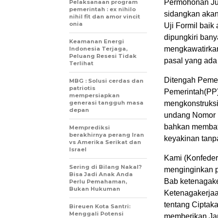
Permohonan Jud
Pelaksanaan program
pemerintah : ex nihilo
sidangkan akan
nihil fit dan amor vincit
onia
Uji Formil bai
dipungkiri bany
Keamanan Energi
mengkawatirkan
Indonesia Terjaga,
Peluang Resesi Tidak
pasal yang ad
Terlihat
Ditengah Peme
MBG : Solusi cerdas dan
patriotis
Pemerintah(PP
mempersiapkan
generasi tangguh masa
mengkonstruksi
depan
undang Nomor 1
bahkan membata
Memprediksi
berakhirnya perang Iran
keyakinan tanp
vs Amerika Serikat dan
Israel
Kami (Konfeder
Sering di Bilang Nakal?
menginginkan p
Bisa Jadi Anak Anda
Bab ketenagake
Perlu Pemahaman,
Bukan Hukuman
Ketenagakerjaa
tentang Ciptaka
Bireuen Kota Santri:
Menggali Potensi
memberikan Jam