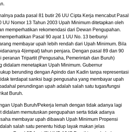
an.
halnya pada pasal 81 butir 26 UU Cipta Kerja mencabut Pasal
0 UU Nomor 13 Tahun 2003 Upah Minimum ditetapkan oleh
an memperhatikan rekomendasi dari Dewan Pengupahan.
 memperhatikan Pasal 90 ayat 1 UU No. 13 berbunyi
arang membayar upah lebih rendah dari Upah Minimum. Bila
pidananya 4(empat) tahun penjara. Dengan pasal 89 dan 90
agi peranan Tripartit (Pengusaha, Pemerintah dan Buruh)
ng didalam menetapkan Upah Minimum. Gubernur
ukup berunding dengan Apindo dan Kadin tanpa representasi
tidak terdapat sanksi bagi pengusaha yang membayar upah
adahal perundingan upah adalah salah satu tugas/fungsi
rikat Buruh.
ungan Upah Buruh/Pekerja lemah dengan tidak adanya lagi
tit didalam memutuskan pengupahan serta tidak adanya
usaha membayar upah dibawah Upah Minimum Propensi
dalah salah satu penentu hidup layak makan jelas