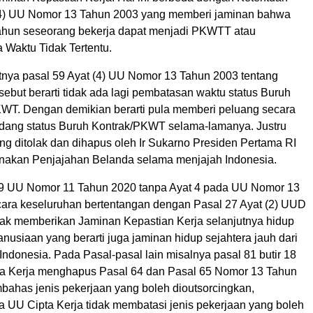
(4) UU Nomor 13 Tahun 2003 yang memberi jaminan bahwa
tahun seseorang bekerja dapat menjadi PKWTT atau
a Waktu Tidak Tertentu.
nya pasal 59 Ayat (4) UU Nomor 13 Tahun 2003 tentang
ebut berarti tidak ada lagi pembatasan waktu status Buruh
KWT. Dengan demikian berarti pula memberi peluang secara
ang status Buruh Kontrak/PKWT selama-lamanya. Justru
ang ditolak dan dihapus oleh Ir Sukarno Presiden Pertama RI
unakan Penjajahan Belanda selama menjajah Indonesia.
9 UU Nomor 11 Tahun 2020 tanpa Ayat 4 pada UU Nomor 13
ara keseluruhan bertentangan dengan Pasal 27 Ayat (2) UUD
dak memberikan Jaminan Kepastian Kerja selanjutnya hidup
nusiaan yang berarti juga jaminan hidup sejahtera jauh dari
ndonesia. Pada Pasal-pasal lain misalnya pasal 81 butir 18
a Kerja menghapus Pasal 64 dan Pasal 65 Nomor 13 Tahun
ahas jenis pekerjaan yang boleh dioutsorcingkan,
 UU Cipta Kerja tidak membatasi jenis pekerjaan yang boleh