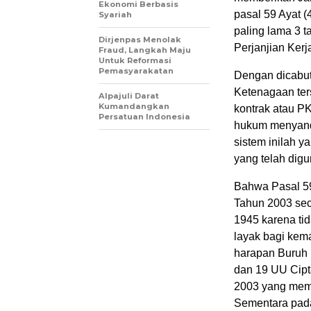
Ekonomi Berbasis
pasal 59 Ayat 
Syariah
paling lama 3 
Dirjenpas Menolak
Perjanjian Kerj
Fraud, Langkah Maju
Untuk Reformasi
Pemasyarakatan
Dengan dicabut
Ketenagaan ters
Alpajuli Darat
Kumandangkan
kontrak atau P
Persatuan Indonesia
hukum menyand
sistem inilah y
yang telah dig
Bahwa Pasal 5
Tahun 2003 sec
1945 karena ti
layak bagi kema
harapan Buruh I
dan 19 UU Cipt
2003 yang memb
Sementara pada