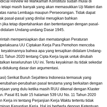
icial Review ke Mahkamah Konstitusi sudah mulai di
 tetapi masih banyak yang akan memasukkan Uji Materi dan
k atas nama Lembaga maupun Perseorangan. Tidak dapat
ak pasal-pasal yang dinilai merugikan bahkan
 jika tetap dipertahankan dan bertentangan dengan pasal-
a didalam Undang-undang Dasar 1945.
rintah mempersiapkan dan mematangkan Peraturan
)pelaksana UU Ciptakan Kerja Para Pemohon mencoba
 keyakinannya bahwa apa yang tersajikan didalam Undang-
1 Tahun 2020 tentang Cipta Kerja layak untuk dirubah
lkan keseluruhan UU ini. Tentu keyakinan itu tidak sekedar
a didukung dasar dan argumentasi.
asi) Serikat Buruh Sejahtera Indonesia termasuk yang
erubahan-perubahan pasal terutama yang berkaitan dengan
rjaan yang dulu ketika masih RUU dikenal dengan Klaster
n. Pasal 81 butir 15 halaman 539 UU No. 11 Tahun 2020
n Kerja ini tentang Perjanjian Kerja Waktu tertentu tidak
inan Kepastian Kerja. Hal ini berbeda dengan Ketentuan