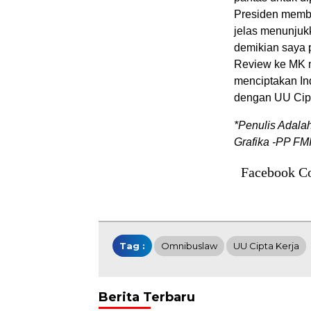
Presiden memb
jelas menunjukk
demikian saya p
Review ke MK 
menciptakan In
dengan UU Cipt
*Penulis Adala
Grafika -PP FM
Facebook C
Tag :
Omnibuslaw
UU Cipta Kerja
Berita Terbaru