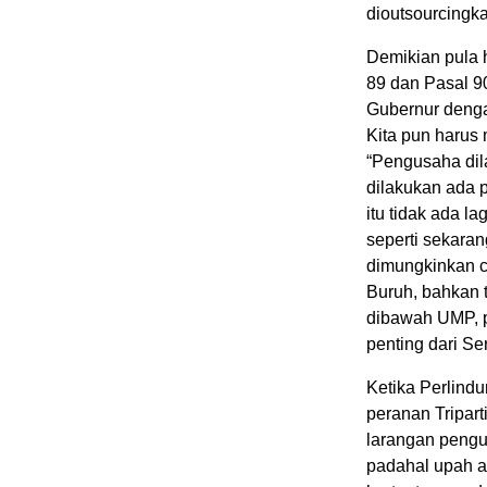
dioutsourcingk
Demikian pula 
89 dan Pasal 9
Gubernur deng
Kita pun harus
“Pengusaha dil
dilakukan ada 
itu tidak ada l
seperti sekara
dimungkinkan c
Buruh, bahkan 
dibawah UMP, p
penting dari Se
Ketika Perlind
peranan Tripar
larangan peng
padahal upah a