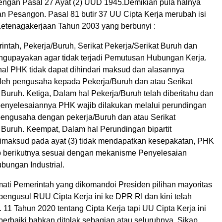
engan Pasal 27 Ayat (2) UUD 1945.Demikian pula halnya
 Pesangon. Pasal 81 butir 37 UU Cipta Kerja merubah isi
etenagakerjaan Tahun 2003 yang berbunyi :
ntah, Pekerja/Buruh, Serikat Pekerja/Serikat Buruh dan
gupayakan agar tidak terjadi Pemutusan Hubungan Kerja.
al PHK tidak dapat dihindari maksud dan alasannya
oleh pengusaha kepada Pekerja/Buruh dan atau Serikat
 Buruh. Ketiga, Dalam hal Pekerja/Buruh telah diberitahu dan
nyelesaiannya PHK wajib dilakukan melalui perundingan
 pengusaha dengan pekerja/Buruh dan atau Serikat
 Buruh. Keempat, Dalam hal Perundingan bipartit
maksud pada ayat (3) tidak mendapatkan kesepakatan, PHK
p berikutnya sesuai dengan mekanisme Penyelesaian
bungan Industrial.
ti Pemerintah yang dikomandoi Presiden pilihan mayoritas
pengusul RUU Cipta Kerja ini ke DPR RI dan kini telah
11 Tahun 2020 tentang Cipta Kerja tapi UU Cipta Kerja ini
perbaiki bahkan ditolak sebagian atau seluruhnya. Sikap