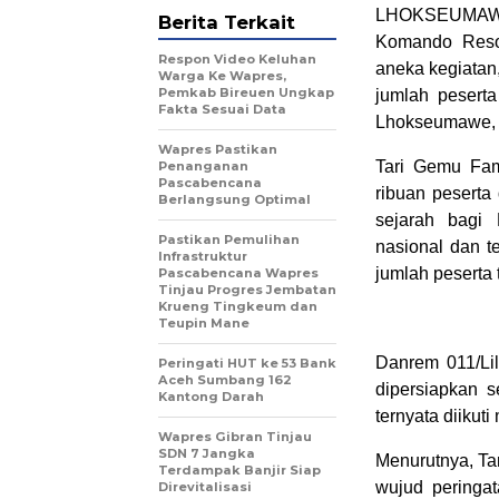
LHOKSEUMAWE|
Berita Terkait
Komando Resor
Respon Video Keluhan
aneka kegiatan
Warga Ke Wapres,
Pemkab Bireuen Ungkap
jumlah pesert
Fakta Sesuai Data
Lhokseumawe, S
Wapres Pastikan
Tari Gemu Fami
Penanganan
Pascabencana
ribuan peserta 
Berlangsung Optimal
sejarah bagi
Pastikan Pemulihan
nasional dan t
Infrastruktur
jumlah peserta
Pascabencana Wapres
Tinjau Progres Jembatan
Krueng Tingkeum dan
Teupin Mane
Danrem 011/Li
Peringati HUT ke 53 Bank
Aceh Sumbang 162
dipersiapkan s
Kantong Darah
ternyata diikut
Wapres Gibran Tinjau
SDN 7 Jangka
Menurutnya, Tar
Terdampak Banjir Siap
wujud peringa
Direvitalisasi