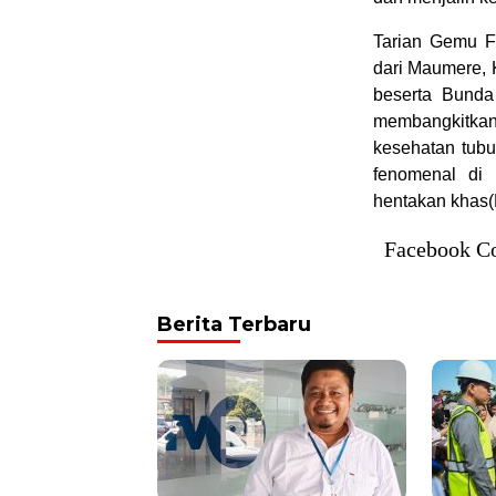
Tarian Gemu Fa
dari Maumere, 
beserta Bunda
membangkitka
kesehatan tubu
fenomenal di
hentakan khas
Facebook C
Berita Terbaru