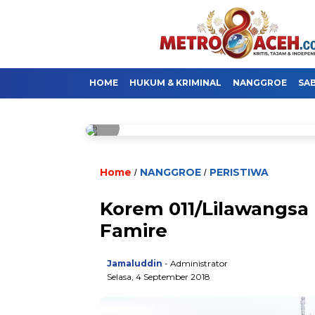
HOME
HUKUM & KRIMINAL
NANGGROE
SA
Home
NANGGROE
PERISTIWA
/
/
Korem 011/Lilawangsa
Famire
Jamaluddin
- Administrator
Selasa, 4 September 2018