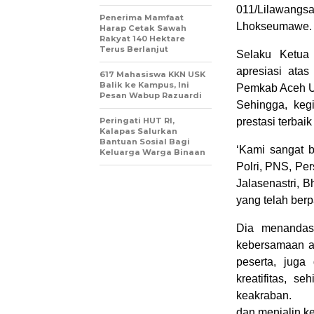
011/Lilawang
Penerima Mamfaat
Lhokseumawe.
Harap Cetak Sawah
Rakyat 140 Hektare
Terus Berlanjut
Selaku Ketua
apresiasi ata
617 Mahasiswa KKN USK
Balik ke Kampus, Ini
Pemkab Aceh Ut
Pesan Wabup Razuardi
Sehingga, kegi
Peringati HUT RI,
prestasi terbaik
Kalapas Salurkan
Bantuan Sosial Bagi
‘Kami sangat b
Keluarga Warga Binaan
Polri, PNS, Per
Jalasenastri, 
yang telah berp
Dia menandas
kebersamaan an
peserta, juga 
kreatifitas, 
keakraban.
dan menjalin k