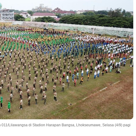
m 011/Lilawangsa di Stadion Harapan Bangsa, Lhokseumawe, Selasa (4/9) pagi