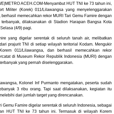
METRO ACEH.COM-Menyambut HUT TNI ke 73 tahun ini,
t Militer (Korek) 011/Lilawangsa yang menyelenggarakan
, berhasil memecahkan rekor MURI Tari Gemu Famire dengan
a terbanyak, dilaksanakan di Stadion Harapan Bangsa Kota
elasa (4/9) pagi.
re yang digelar serentak di seluruh tanah air, melibatkan
dari prajurit TNI di setiap wilayah teritorial Kodam. Mengukir
 Korem 011/Lilawangsa, dan berhasil memecahkan rekor
ercatat di Museum Rekor Republik Indonesia (MURI) dengan
 terbanyak yang pernah diselenggarakan.
lawangsa, Kolonel Inf Purmanto mengatakan, peserta sudah
ebanyak 3 ribu orang. Tapi saat dilaksanakan, kegiatan itu
i melebihi dari jumlah target yang direncanakan.
i Gemu Famire digelar serentak di seluruh Indonesia, sebagai
tan HUT TNI ke 73 tahun ini. Termasuk di wilayah Korem