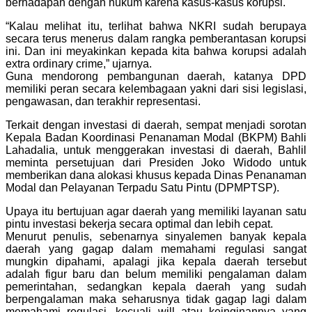
berhadapan dengan hukum karena kasus-kasus korupsi.
“Kalau melihat itu, terlihat bahwa NKRI sudah berupaya
secara terus menerus dalam rangka pemberantasan korupsi
ini. Dan ini meyakinkan kepada kita bahwa korupsi adalah
extra ordinary crime,” ujarnya.
Guna mendorong pembangunan daerah, katanya DPD
memiliki peran secara kelembagaan yakni dari sisi legislasi,
pengawasan, dan terakhir representasi.
Terkait dengan investasi di daerah, sempat menjadi sorotan
Kepala Badan Koordinasi Penanaman Modal (BKPM) Bahli
Lahadalia, untuk menggerakan investasi di daerah, Bahlil
meminta persetujuan dari Presiden Joko Widodo untuk
memberikan dana alokasi khusus kepada Dinas Penanaman
Modal dan Pelayanan Terpadu Satu Pintu (DPMPTSP).
Upaya itu bertujuan agar daerah yang memiliki layanan satu
pintu investasi bekerja secara optimal dan lebih cepat.
Menurut penulis, sebenarnya sinyalemen banyak kepala
daerah yang gagap dalam memahami regulasi sangat
mungkin dipahami, apalagi jika kepala daerah tersebut
adalah figur baru dan belum memiliki pengalaman dalam
pemerintahan, sedangkan kepala daerah yang sudah
berpengalaman maka seharusnya tidak gagap lagi dalam
memahami regulasi, kecuali will atau keinginannya yang