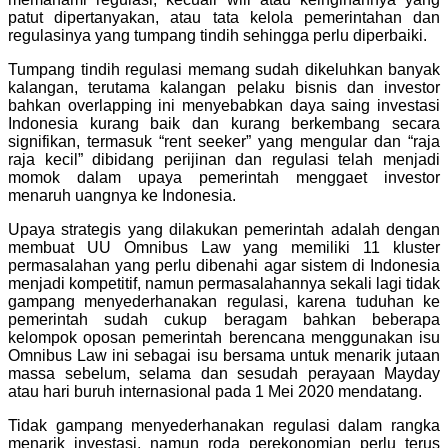
patut dipertanyakan, atau tata kelola pemerintahan dan
regulasinya yang tumpang tindih sehingga perlu diperbaiki.
Tumpang tindih regulasi memang sudah dikeluhkan banyak
kalangan, terutama kalangan pelaku bisnis dan investor
bahkan overlapping ini menyebabkan daya saing investasi
Indonesia kurang baik dan kurang berkembang secara
signifikan, termasuk “rent seeker” yang mengular dan “raja
raja kecil” dibidang perijinan dan regulasi telah menjadi
momok dalam upaya pemerintah menggaet investor
menaruh uangnya ke Indonesia.
Upaya strategis yang dilakukan pemerintah adalah dengan
membuat UU Omnibus Law yang memiliki 11 kluster
permasalahan yang perlu dibenahi agar sistem di Indonesia
menjadi kompetitif, namun permasalahannya sekali lagi tidak
gampang menyederhanakan regulasi, karena tuduhan ke
pemerintah sudah cukup beragam bahkan beberapa
kelompok oposan pemerintah berencana menggunakan isu
Omnibus Law ini sebagai isu bersama untuk menarik jutaan
massa sebelum, selama dan sesudah perayaan Mayday
atau hari buruh internasional pada 1 Mei 2020 mendatang.
Tidak gampang menyederhanakan regulasi dalam rangka
menarik investasi, namun roda perekonomian perlu terus