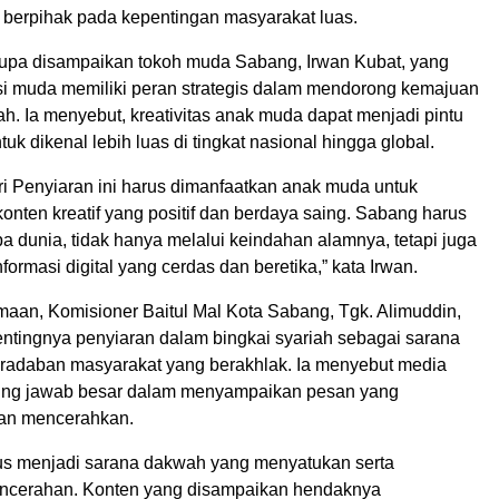
n berpihak pada kepentingan masyarakat luas.
pa disampaikan tokoh muda Sabang, Irwan Kubat, yang
si muda memiliki peran strategis dalam mendorong kemajuan
h. Ia menyebut, kreativitas anak muda dapat menjadi pintu
uk dikenal lebih luas di tingkat nasional hingga global.
 Penyiaran ini harus dimanfaatkan anak muda untuk
nten kreatif yang positif dan berdaya saing. Sabang harus
dunia, tidak hanya melalui keindahan alamnya, tetapi juga
nformasi digital yang cerdas dan beretika,” kata Irwan.
maan, Komisioner Baitul Mal Kota Sabang, Tgk. Alimuddin,
tingnya penyiaran dalam bingkai syariah sebagai sarana
adaban masyarakat yang berakhlak. Ia menyebut media
gung jawab besar dalam menyampaikan pesan yang
an mencerahkan.
us menjadi sarana dakwah yang menyatukan serta
ncerahan. Konten yang disampaikan hendaknya