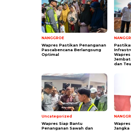
NANGGROE
NANGGR
Wapres Pastikan Penanganan
Pastika
Pascabencana Berlangsung
Infrast
Optimal
Wapres 
Jembat
dan Te
Uncategorized
NANGGR
Wapres Siap Bantu
Wapres 
Penanganan Sawah dan
Jangka 