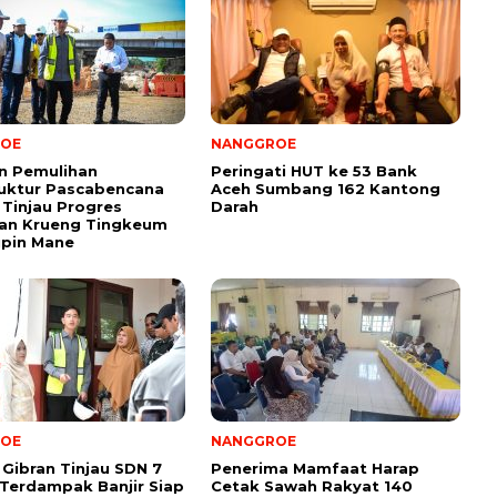
OE
NANGGROE
n Pemulihan
Peringati HUT ke 53 Bank
ruktur Pascabencana
Aceh Sumbang 162 Kantong
Tinjau Progres
Darah
an Krueng Tingkeum
upin Mane
OE
NANGGROE
Gibran Tinjau SDN 7
Penerima Mamfaat Harap
Terdampak Banjir Siap
Cetak Sawah Rakyat 140