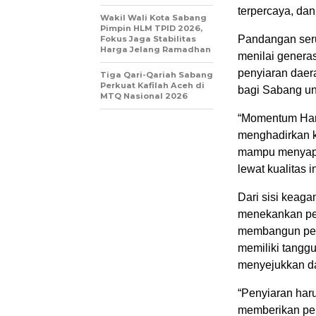
terpercaya, da
Wakil Wali Kota Sabang
Pimpin HLM TPID 2026,
Pandangan seru
Fokus Jaga Stabilitas
Harga Jelang Ramadhan
menilai genera
penyiaran daera
Tiga Qari-Qariah Sabang
Perkuat Kafilah Aceh di
bagi Sabang unt
MTQ Nasional 2026
“Momentum Hari
menghadirkan ko
mampu menyapa 
lewat kualitas i
Dari sisi keaga
menekankan pen
membangun per
memiliki tang
menyejukkan d
“Penyiaran har
memberikan pe