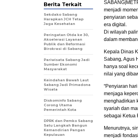
SABANG|METRO 
Berita Terkait
menjadi momen
Sekdako Sabang
penyiaran seba
Harapkan JCH Tetap
Jaga Kesehatan
era digital.
Di wilayah pali
Peringatan Otda ke 30,
dalam membangu
Akselerasi Layanan
Publik dan Reformasi
Birokrasi di Sabang
Kepala Dinas Ko
Sabang, Agus H
Pariwisata Sabang Jadi
Sumber Ekonomi
hanya soal kece
Masyarakat
nilai yang diba
Keindahan Bawah Laut
Sabang Jadi Primadona
“Penyiaran hari
Wisata
menjaga keperca
Diskominfo Sabang
menghadirkan ko
Corong Utama
syariah dan ma
Pemerintah Kota
sebagai Ketua 
DPRK dan Pemko Sabang
Satu Langkah Bangun
Menurutnya, si
Kemandirian Pangan
Kepulauan
menjadi fondas