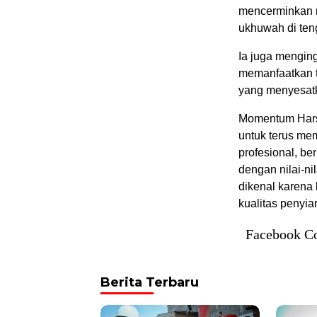
mencerminkan n
ukhuwah di ten
Ia juga mengin
memanfaatkan te
yang menyesatk
Momentum Harsi
untuk terus m
profesional, b
dengan nilai-ni
dikenal karena
kualitas penyiar
Facebook C
Berita Terbaru