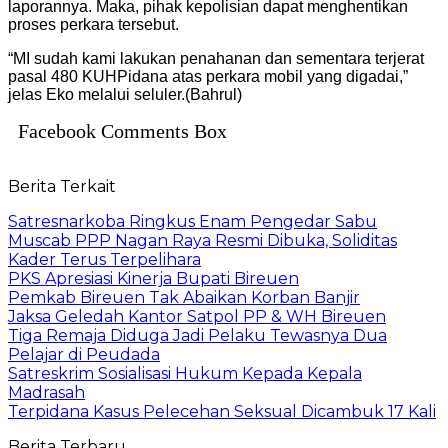
laporannya. Maka, pihak kepolisian dapat menghentikan
proses perkara tersebut.
“MI sudah kami lakukan penahanan dan sementara terjerat
pasal 480 KUHPidana atas perkara mobil yang digadai,”
jelas Eko melalui seluler.(Bahrul)
Facebook Comments Box
Berita Terkait
Satresnarkoba Ringkus Enam Pengedar Sabu
Muscab PPP Nagan Raya Resmi Dibuka, Soliditas
Kader Terus Terpelihara
PKS Apresiasi Kinerja Bupati Bireuen
Pemkab Bireuen Tak Abaikan Korban Banjir
Jaksa Geledah Kantor Satpol PP & WH Bireuen
Tiga Remaja Diduga Jadi Pelaku Tewasnya Dua
Pelajar di Peudada
Satreskrim Sosialisasi Hukum Kepada Kepala
Madrasah
Terpidana Kasus Pelecehan Seksual Dicambuk 17 Kali
Berita Terbaru