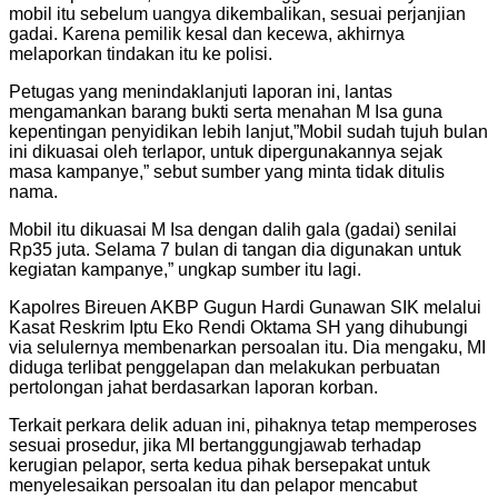
mobil itu sebelum uangya dikembalikan, sesuai perjanjian
gadai. Karena pemilik kesal dan kecewa, akhirnya
melaporkan tindakan itu ke polisi.
Petugas yang menindaklanjuti laporan ini, lantas
mengamankan barang bukti serta menahan M Isa guna
kepentingan penyidikan lebih lanjut,”Mobil sudah tujuh bulan
ini dikuasai oleh terlapor, untuk dipergunakannya sejak
masa kampanye,” sebut sumber yang minta tidak ditulis
nama.
Mobil itu dikuasai M Isa dengan dalih gala (gadai) senilai
Rp35 juta. Selama 7 bulan di tangan dia digunakan untuk
kegiatan kampanye,” ungkap sumber itu lagi.
Kapolres Bireuen AKBP Gugun Hardi Gunawan SIK melalui
Kasat Reskrim Iptu Eko Rendi Oktama SH yang dihubungi
via selulernya membenarkan persoalan itu. Dia mengaku, MI
diduga terlibat penggelapan dan melakukan perbuatan
pertolongan jahat berdasarkan laporan korban.
Terkait perkara delik aduan ini, pihaknya tetap memperoses
sesuai prosedur, jika MI bertanggungjawab terhadap
kerugian pelapor, serta kedua pihak bersepakat untuk
menyelesaikan persoalan itu dan pelapor mencabut