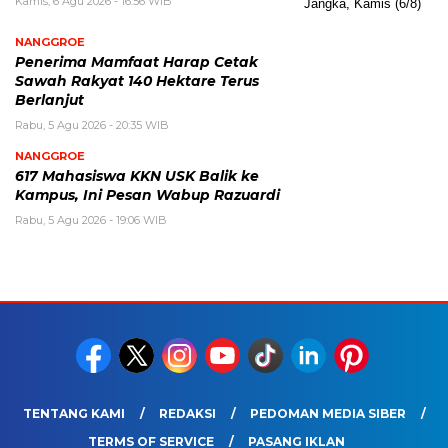
Kamis, 6 Agu 2026 - 16:56 WIB
NANGGROE
Penerima Mamfaat Harap Cetak
Sawah Rakyat 140 Hektare Terus
Berlanjut
Rabu, 5 Agu 2026 - 20:35 WIB
NANGGROE
617 Mahasiswa KKN USK Balik ke
Kampus, Ini Pesan Wabup Razuardi
Rabu, 5 Agu 2026 - 19:06 WIB
TENTANG KAMI
REDAKSI
PEDOMAN MEDIA SIBER
TERMS OF SERVICE
PASANG IKLAN