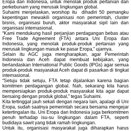
Eropa dan Indonesia, untuk menolak produk pertanian dan
perkebunam yang merusak lingkungan global.
Suhaimi menjelaskan, worshop itu dihadiri 50 pemangku
kepentingan mewakili organisasi non pemerintah, cluster
bisnis, organisasi buruh, aktor masyarakat sipil lain dan
organisasi internasional.
“Kami mendukung hasil perjanjian perdagangan bebas atau
Free Trade Agreement (FTA) antara Uni Eropa dan
Indonesia, yang menolak produk-produk pertanian yang
merusak lingkungan masuk ke pasar Eropa,” ujarnya.
Selain itu AGC juga mengharapkan, agar Pemerintah
Indonesia dan Aceh dapat membuat kebijakan, yang
berlandaskan International Public Goods (IPGs) agar semua
produk-produk masyarakat Aceh dapat di pasarkan di tingkat
internasional.
“Setuju tidak setuju, FTA tetap dijalankan karena bagian
komitmen perdagangan global. Nah, sekarang kita harus
mempersiapkan produk-produk masyarakat kita agar dapat
bersaing dengan produk global,” tegas Suhaimi.
Kita tertinggal jauh sekali dengan negara lain, apalagi di Uni
Eropa, sudah saatnya pemerintah secara bersama mengejar
ketertingalan itu. Uni Eropa dan Indonesia juga berkomitmen
penuh terhadap isu-su lingkungan dalam FTA, seperti
budidaya sawit yang tidak ramah lingkungan.
Untuk itu, organisasi masyarakat juga diharapkan harus