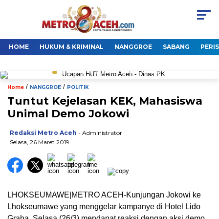
HOME
HUKUM & KRIMINAL
NANGGROE
SABANG
PERI
/
/
Home
NANGGROE
POLITIK
Tuntut Kejelasan KEK, Mahasiswa
Unimal Demo Jokowi
Redaksi Metro Aceh
- Administrator
Selasa, 26 Maret 2019
LHOKSEUMAWE|METRO ACEH-Kunjungan Jokowi ke
Lhokseumawe yang menggelar kampanye di Hotel Lido
Graha, Selasa (26/3) mendapat reaksi dengan aksi demo