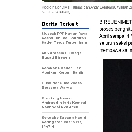
Koordinator Divisi Humas dan Antar Lembaga, Wildan 
saat masa tenang.
BIREUEN|METRO
Berita Terkait
proses penghitu
Muscab PPP Nagan Raya
April sampai 4
Resmi Dibuka, Soliditas
Kader Terus Terpelihara
seluruh saksi p
membawa salina
PKS Apresiasi Kinerja
Bupati Bireuen
Pemkab Bireuen Tak
Abaikan Korban Banjir
Husnidar Buka Puasa
Bersama Warga
Breaking News :
Amiruddin Idris Kembali
Nakhodai PPP Aceh
Sekdako Sabang Hadiri
Peringatan Isra’ Mi’raj
1447 H