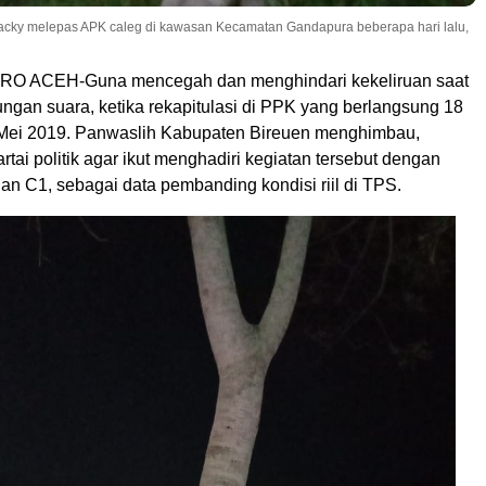
Zacky melepas APK caleg di kawasan Kecamatan Gandapura beberapa hari lalu,
 ACEH-Guna mencegah dan menghindari kekeliruan saat
ngan suara, ketika rekapitulasi di PPK yang berlangsung 18
 Mei 2019. Panwaslih Kabupaten Bireuen menghimbau,
artai politik agar ikut menghadiri kegiatan tersebut dengan
n C1, sebagai data pembanding kondisi riil di TPS.