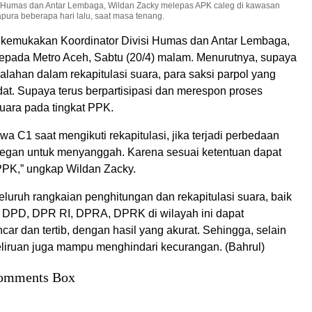
si Humas dan Antar Lembaga, Wildan Zacky melepas APK caleg di kawasan
ura beberapa hari lalu, saat masa tenang.
ikemukakan Koordinator Divisi Humas dan Antar Lembaga,
epada Metro Aceh, Sabtu (20/4) malam. Menurutnya, supaya
esalahan dalam rekapitulasi suara, para saksi parpol yang
t. Supaya terus berpartisipasi dan merespon proses
uara pada tingkat PPK.
 C1 saat mengikuti rekapitulasi, jika terjadi perbedaan
egan untuk menyanggah. Karena sesuai ketentuan dapat
 PPK,” ungkap Wildan Zacky.
eluruh rangkaian penghitungan dan rekapitulasi suara, baik
 DPD, DPR RI, DPRA, DPRK di wilayah ini dapat
car dan tertib, dengan hasil yang akurat. Sehingga, selain
iruan juga mampu menghindari kecurangan. (Bahrul)
omments Box