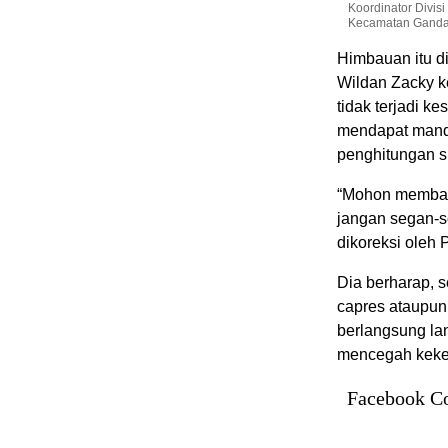
Koordinator Divi
Kecamatan Gandap
Himbauan itu d
Wildan Zacky k
tidak terjadi k
mendapat manda
penghitungan s
“Mohon membawa
jangan segan-s
dikoreksi oleh
Dia berharap, s
capres ataupun
berlangsung lan
mencegah kekel
Facebook C